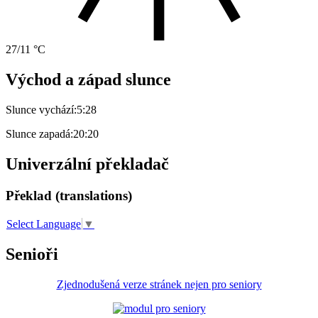
27/11 °C
Východ a západ slunce
Slunce vychází:
5:28
Slunce zapadá:
20:20
Univerzální překladač
Překlad (translations)
Select Language
▼
Senioři
Zjednodušená verze stránek nejen pro seniory