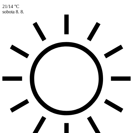
21/14 °C
sobota
8. 8.