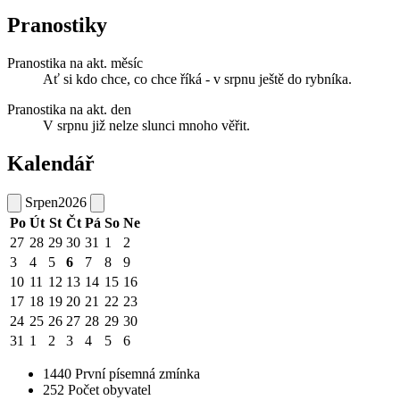
Pranostiky
Pranostika na akt. měsíc
Ať si kdo chce, co chce říká - v srpnu ještě do rybníka.
Pranostika na akt. den
V srpnu již nelze slunci mnoho věřit.
Kalendář
Srpen
2026
Po
Út
St
Čt
Pá
So
Ne
27
28
29
30
31
1
2
3
4
5
6
7
8
9
10
11
12
13
14
15
16
17
18
19
20
21
22
23
24
25
26
27
28
29
30
31
1
2
3
4
5
6
1440
První písemná zmínka
252
Počet obyvatel