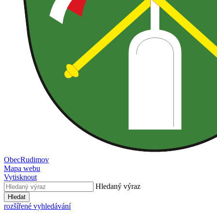
Obec
Rudimov
Mapa webu
Vytisknout
Hledaný výraz
Hledat
rozšířené vyhledávání