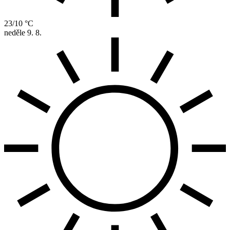
23/10 °C
neděle
9. 8.