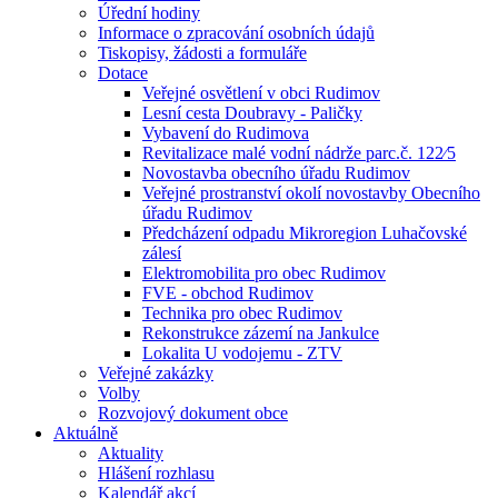
Úřední hodiny
Informace o zpracování osobních údajů
Tiskopisy, žádosti a formuláře
Dotace
Veřejné osvětlení v obci Rudimov
Lesní cesta Doubravy - Paličky
Vybavení do Rudimova
Revitalizace malé vodní nádrže parc.č. 122⁄5
Novostavba obecního úřadu Rudimov
Veřejné prostranství okolí novostavby Obecního
úřadu Rudimov
Předcházení odpadu Mikroregion Luhačovské
zálesí
Elektromobilita pro obec Rudimov
FVE - obchod Rudimov
Technika pro obec Rudimov
Rekonstrukce zázemí na Jankulce
Lokalita U vodojemu - ZTV
Veřejné zakázky
Volby
Rozvojový dokument obce
Aktuálně
Aktuality
Hlášení rozhlasu
Kalendář akcí