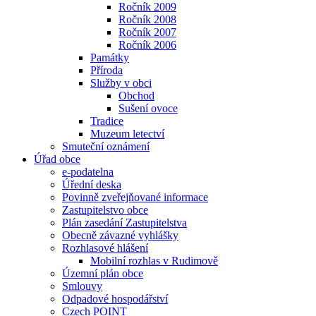
Ročník 2009
Ročník 2008
Ročník 2007
Ročník 2006
Památky
Příroda
Služby v obci
Obchod
Sušení ovoce
Tradice
Muzeum letectví
Smuteční oznámení
Úřad obce
e-podatelna
Úřední deska
Povinně zveřejňované informace
Zastupitelstvo obce
Plán zasedání Zastupitelstva
Obecně závazné vyhlášky
Rozhlasové hlášení
Mobilní rozhlas v Rudimově
Územní plán obce
Smlouvy
Odpadové hospodářství
Czech POINT