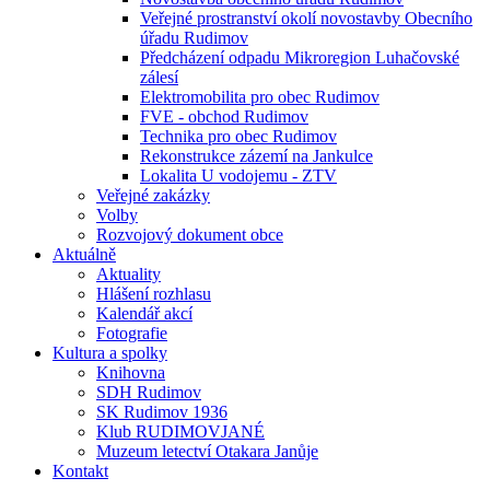
Veřejné prostranství okolí novostavby Obecního
úřadu Rudimov
Předcházení odpadu Mikroregion Luhačovské
zálesí
Elektromobilita pro obec Rudimov
FVE - obchod Rudimov
Technika pro obec Rudimov
Rekonstrukce zázemí na Jankulce
Lokalita U vodojemu - ZTV
Veřejné zakázky
Volby
Rozvojový dokument obce
Aktuálně
Aktuality
Hlášení rozhlasu
Kalendář akcí
Fotografie
Kultura a spolky
Knihovna
SDH Rudimov
SK Rudimov 1936
Klub RUDIMOVJANÉ
Muzeum letectví Otakara Janůje
Kontakt