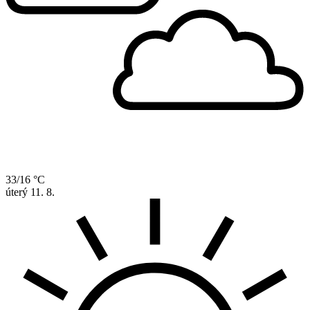
33/16 °C
úterý
11. 8.