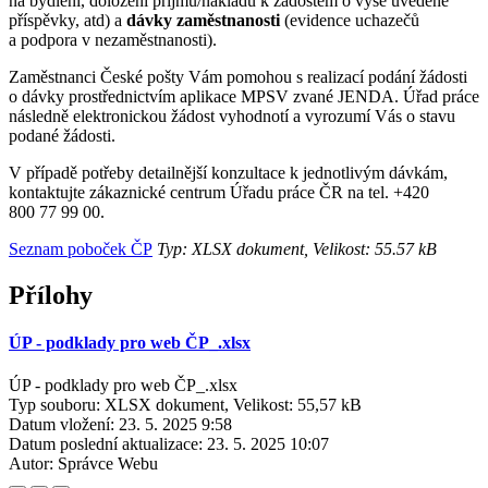
na bydlení, doložení příjmů/nákladů k žádostem o výše uvedené
příspěvky, atd) a
dávky zaměstnanosti
(evidence uchazečů
a podpora v nezaměstnanosti).
Zaměstnanci České pošty Vám pomohou s realizací podání žádosti
o dávky prostřednictvím aplikace MPSV zvané JENDA. Úřad práce
následně elektronickou žádost vyhodnotí a vyrozumí Vás o stavu
podané žádosti.
V případě potřeby detailnější konzultace k jednotlivým dávkám,
kontaktujte zákaznické centrum Úřadu práce ČR na tel. +420
800 77 99 00.
Seznam poboček ČP
Typ: XLSX dokument, Velikost: 55.57 kB
Přílohy
ÚP - podklady pro web ČP_.xlsx
ÚP - podklady pro web ČP_.xlsx
Typ souboru: XLSX dokument, Velikost: 55,57 kB
Datum vložení:
23. 5. 2025 9:58
Datum poslední aktualizace:
23. 5. 2025 10:07
Autor:
Správce Webu