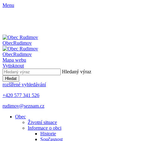
Menu
Obec
Rudimov
Obec
Rudimov
Mapa webu
Vytisknout
Hledaný výraz
Hledat
rozšířené vyhledávání
+420 577 341 526
rudimov@seznam.cz
Obec
Životní situace
Informace o obci
Historie
Současnost