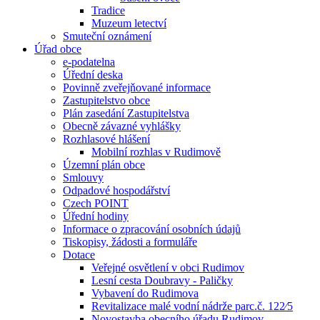
Tradice
Muzeum letectví
Smuteční oznámení
Úřad obce
e-podatelna
Úřední deska
Povinně zveřejňované informace
Zastupitelstvo obce
Plán zasedání Zastupitelstva
Obecně závazné vyhlášky
Rozhlasové hlášení
Mobilní rozhlas v Rudimově
Územní plán obce
Smlouvy
Odpadové hospodářství
Czech POINT
Úřední hodiny
Informace o zpracování osobních údajů
Tiskopisy, žádosti a formuláře
Dotace
Veřejné osvětlení v obci Rudimov
Lesní cesta Doubravy - Paličky
Vybavení do Rudimova
Revitalizace malé vodní nádrže parc.č. 122⁄5
Novostavba obecního úřadu Rudimov