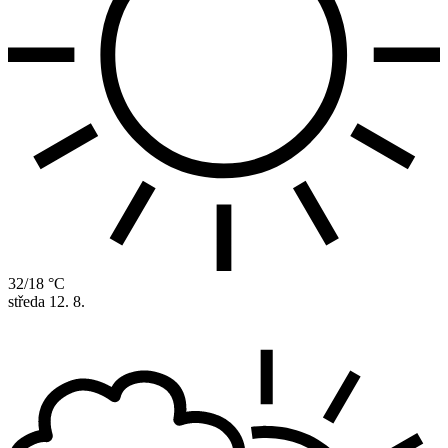
32/18 °C
středa
12. 8.