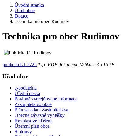
Úvodní stránka
Úřad obce
Dotace
Technika pro obec Rudimov
Technika pro obec Rudimov
publicita LT 2725
Typ: PDF dokument, Velikost: 45.15 kB
Úřad obce
e-podatelna
Úřední deska
Povinně zveřejňované informace
Zastupitelstvo obce
Plán zasedání Zastupitelstva
Obecně závazné vyhlášky
Rozhlasové hlášení
Územní plán obce
Smlouvy