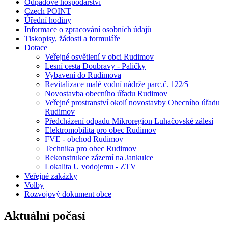
Odpadové hospodářství
Czech POINT
Úřední hodiny
Informace o zpracování osobních údajů
Tiskopisy, žádosti a formuláře
Dotace
Veřejné osvětlení v obci Rudimov
Lesní cesta Doubravy - Paličky
Vybavení do Rudimova
Revitalizace malé vodní nádrže parc.č. 122⁄5
Novostavba obecního úřadu Rudimov
Veřejné prostranství okolí novostavby Obecního úřadu
Rudimov
Předcházení odpadu Mikroregion Luhačovské zálesí
Elektromobilita pro obec Rudimov
FVE - obchod Rudimov
Technika pro obec Rudimov
Rekonstrukce zázemí na Jankulce
Lokalita U vodojemu - ZTV
Veřejné zakázky
Volby
Rozvojový dokument obce
Aktuální počasí