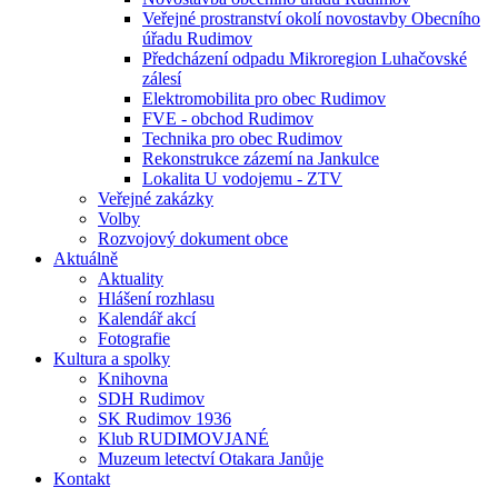
Veřejné prostranství okolí novostavby Obecního
úřadu Rudimov
Předcházení odpadu Mikroregion Luhačovské
zálesí
Elektromobilita pro obec Rudimov
FVE - obchod Rudimov
Technika pro obec Rudimov
Rekonstrukce zázemí na Jankulce
Lokalita U vodojemu - ZTV
Veřejné zakázky
Volby
Rozvojový dokument obce
Aktuálně
Aktuality
Hlášení rozhlasu
Kalendář akcí
Fotografie
Kultura a spolky
Knihovna
SDH Rudimov
SK Rudimov 1936
Klub RUDIMOVJANÉ
Muzeum letectví Otakara Janůje
Kontakt