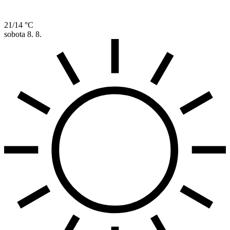
21/14 °C
sobota
8. 8.