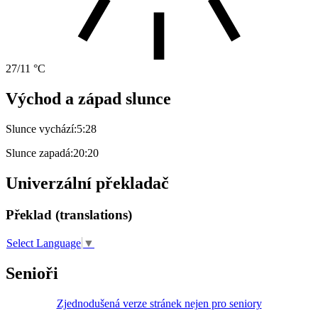
27/11 °C
Východ a západ slunce
Slunce vychází:
5:28
Slunce zapadá:
20:20
Univerzální překladač
Překlad (translations)
Select Language
▼
Senioři
Zjednodušená verze stránek nejen pro seniory