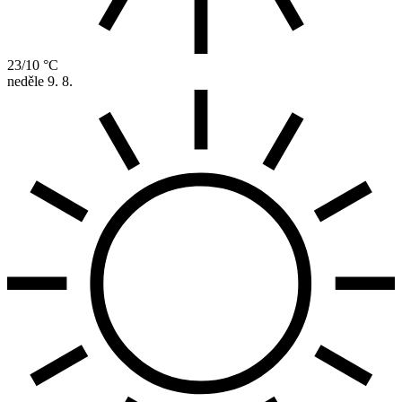
23/10 °C
neděle
9. 8.