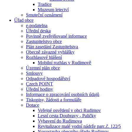
Tradice
Muzeum letectví
Smuteční oznámení
Úřad obce
e-podatelna
Úřední deska
Povinně zveřejňované informace
Zastupitelstvo obce
Plán zasedání Zastupitelstva
Obecně závazné vyhlášky
Rozhlasové hlášení
Mobilní rozhlas v Rudimově
Územní plán obce
Smlouvy
Odpadové hospodářství
Czech POINT
Úřední hodiny
Informace o zpracování osobních údajů
Tiskopisy, žádosti a formuláře
Dotace
Veřejné osvětlení v obci Rudimov
Lesní cesta Doubravy - Paličky
Vybavení do Rudimova
Revitalizace malé vodní nádrže parc.č. 122⁄5
Novostavba obecního úřadu Rudimov