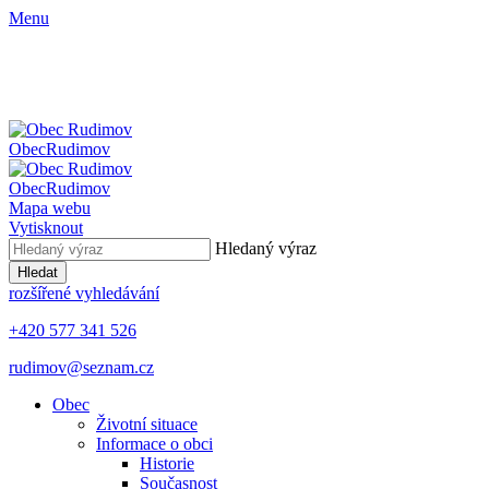
Menu
Obec
Rudimov
Obec
Rudimov
Mapa webu
Vytisknout
Hledaný výraz
Hledat
rozšířené vyhledávání
+420 577 341 526
rudimov@seznam.cz
Obec
Životní situace
Informace o obci
Historie
Současnost