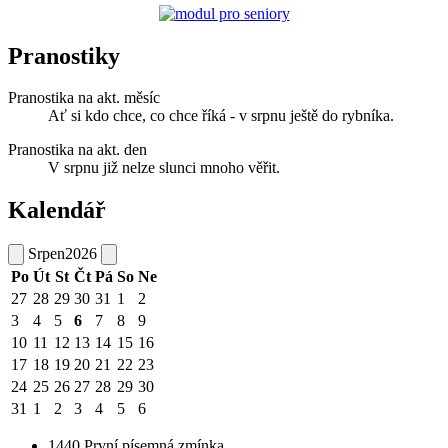
Pranostiky
Pranostika na akt. měsíc
Ať si kdo chce, co chce říká - v srpnu ještě do rybníka.
Pranostika na akt. den
V srpnu již nelze slunci mnoho věřit.
Kalendář
Srpen
2026
Po
Út
St
Čt
Pá
So
Ne
27
28
29
30
31
1
2
3
4
5
6
7
8
9
10
11
12
13
14
15
16
17
18
19
20
21
22
23
24
25
26
27
28
29
30
31
1
2
3
4
5
6
1440
První písemná zmínka