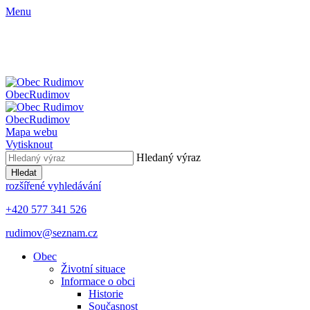
Menu
Obec
Rudimov
Obec
Rudimov
Mapa webu
Vytisknout
Hledaný výraz
Hledat
rozšířené vyhledávání
+420 577 341 526
rudimov@seznam.cz
Obec
Životní situace
Informace o obci
Historie
Současnost