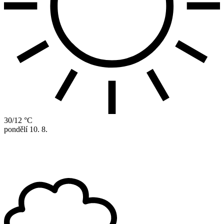
30/12 °C
pondělí
10. 8.