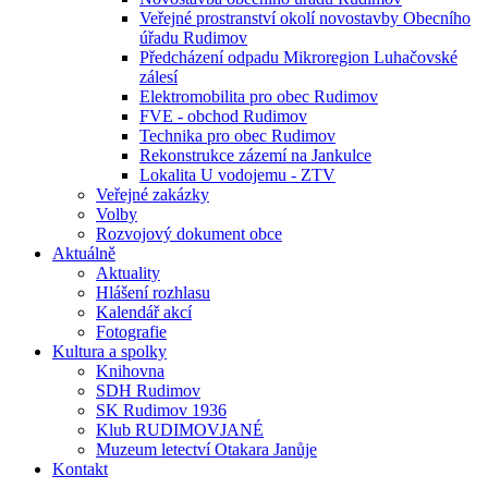
Veřejné prostranství okolí novostavby Obecního
úřadu Rudimov
Předcházení odpadu Mikroregion Luhačovské
zálesí
Elektromobilita pro obec Rudimov
FVE - obchod Rudimov
Technika pro obec Rudimov
Rekonstrukce zázemí na Jankulce
Lokalita U vodojemu - ZTV
Veřejné zakázky
Volby
Rozvojový dokument obce
Aktuálně
Aktuality
Hlášení rozhlasu
Kalendář akcí
Fotografie
Kultura a spolky
Knihovna
SDH Rudimov
SK Rudimov 1936
Klub RUDIMOVJANÉ
Muzeum letectví Otakara Janůje
Kontakt