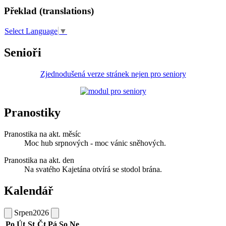
Překlad (translations)
Select Language
▼
Senioři
Zjednodušená verze stránek nejen pro seniory
Pranostiky
Pranostika na akt. měsíc
Moc hub srpnových - moc vánic sněhových.
Pranostika na akt. den
Na svatého Kajetána otvírá se stodol brána.
Kalendář
Srpen
2026
Po
Út
St
Čt
Pá
So
Ne