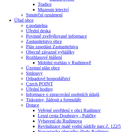
Tradice
Muzeum letectví
Smuteční oznámení
Úřad obce
e-podatelna
Úřední deska
Povinně zveřejňované informace
Zastupitelstvo obce
Plán zasedání Zastupitelstva
Obecně závazné vyhlášky
Rozhlasové hlášení
Mobilní rozhlas v Rudimově
Územní plán obce
Smlouvy
Odpadové hospodářství
Czech POINT
Úřední hodiny
Informace o zpracování osobních údajů
Tiskopisy, žádosti a formuláře
Dotace
Veřejné osvětlení v obci Rudimov
Lesní cesta Doubravy - Paličky
Vybavení do Rudimova
Revitalizace malé vodní nádrže parc.č. 122⁄5
Novostavba obecního úřadu Rudimov