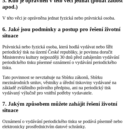
5. Kdo je oprávněn v této věci jednat (podat žádost
apod.)
V této věci je oprávněna jednat fyzická nebo právnická osoba.
6. Jaké jsou podmínky a postup pro řešení životní
situace
Právnická nebo fyzická osoba, která hodlá vydávat nebo šířit
periodický tisk na území České republiky, je povinna doručit
Ministerstvu kultury nejpozději 30 dnů před zahájením vydávání
periodického tisku písemné oznámení o vydávání periodického
tisku.
Tato povinnost se nevztahuje na Sbírku zákonů, Sbírku
mezinárodních smluv, věstníky a úřední tiskoviny vydávané na
základě zvláštního právního předpisu, ani na periodický tisk
vydávaný výlučně pro vnitřní potřeby vydavatele.
7. Jakým způsobem můžete zahájit řešení životní
situace
Oznámení o vydávání periodického tisku se podává písemně nebo
elektronicky prostřednictvím datové schránky.