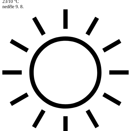
23/10 °C
neděle
9. 8.