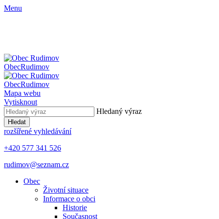
Menu
Obec
Rudimov
Obec
Rudimov
Mapa webu
Vytisknout
Hledaný výraz
Hledat
rozšířené vyhledávání
+420 577 341 526
rudimov@seznam.cz
Obec
Životní situace
Informace o obci
Historie
Současnost