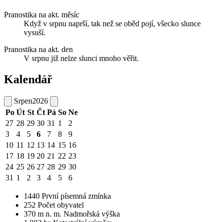
Pranostika na akt. měsíc
Když v srpnu naprší, tak než se oběd pojí, všecko slunce
vysuší.
Pranostika na akt. den
V srpnu již nelze slunci mnoho věřit.
Kalendář
Srpen
2026
Po
Út
St
Čt
Pá
So
Ne
27
28
29
30
31
1
2
3
4
5
6
7
8
9
10
11
12
13
14
15
16
17
18
19
20
21
22
23
24
25
26
27
28
29
30
31
1
2
3
4
5
6
1440
První písemná zmínka
252
Počet obyvatel
370
m n. m.
Nadmořská výška