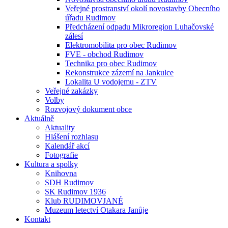
Veřejné prostranství okolí novostavby Obecního
úřadu Rudimov
Předcházení odpadu Mikroregion Luhačovské
zálesí
Elektromobilita pro obec Rudimov
FVE - obchod Rudimov
Technika pro obec Rudimov
Rekonstrukce zázemí na Jankulce
Lokalita U vodojemu - ZTV
Veřejné zakázky
Volby
Rozvojový dokument obce
Aktuálně
Aktuality
Hlášení rozhlasu
Kalendář akcí
Fotografie
Kultura a spolky
Knihovna
SDH Rudimov
SK Rudimov 1936
Klub RUDIMOVJANÉ
Muzeum letectví Otakara Janůje
Kontakt