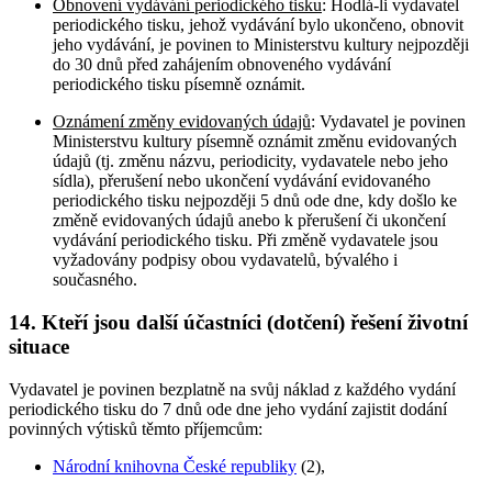
Obnovení vydávání periodického tisku
: Hodlá-li vydavatel
periodického tisku, jehož vydávání bylo ukončeno, obnovit
jeho vydávání, je povinen to Ministerstvu kultury nejpozději
do 30 dnů před zahájením obnoveného vydávání
periodického tisku písemně oznámit.
Oznámení změny evidovaných údajů
: Vydavatel je povinen
Ministerstvu kultury písemně oznámit změnu evidovaných
údajů (tj. změnu názvu, periodicity, vydavatele nebo jeho
sídla), přerušení nebo ukončení vydávání evidovaného
periodického tisku nejpozději 5 dnů ode dne, kdy došlo ke
změně evidovaných údajů anebo k přerušení či ukončení
vydávání periodického tisku. Při změně vydavatele jsou
vyžadovány podpisy obou vydavatelů, bývalého i
současného.
14. Kteří jsou další účastníci (dotčení) řešení životní
situace
Vydavatel je povinen bezplatně na svůj náklad z každého vydání
periodického tisku do 7 dnů ode dne jeho vydání zajistit dodání
povinných výtisků těmto příjemcům:
Národní knihovna České republiky
(2),