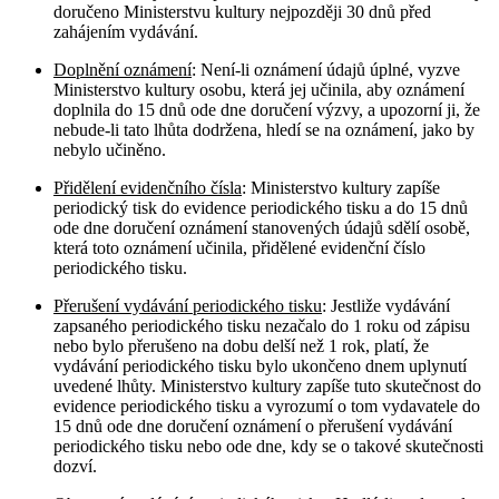
doručeno Ministerstvu kultury nejpozději 30 dnů před
zahájením vydávání.
Doplnění oznámení
: Není-li oznámení údajů úplné, vyzve
Ministerstvo kultury osobu, která jej učinila, aby oznámení
doplnila do 15 dnů ode dne doručení výzvy, a upozorní ji, že
nebude-li tato lhůta dodržena, hledí se na oznámení, jako by
nebylo učiněno.
Přidělení evidenčního čísla
: Ministerstvo kultury zapíše
periodický tisk do evidence periodického tisku a do 15 dnů
ode dne doručení oznámení stanovených údajů sdělí osobě,
která toto oznámení učinila, přidělené evidenční číslo
periodického tisku.
Přerušení vydávání periodického tisku
: Jestliže vydávání
zapsaného periodického tisku nezačalo do 1 roku od zápisu
nebo bylo přerušeno na dobu delší než 1 rok, platí, že
vydávání periodického tisku bylo ukončeno dnem uplynutí
uvedené lhůty. Ministerstvo kultury zapíše tuto skutečnost do
evidence periodického tisku a vyrozumí o tom vydavatele do
15 dnů ode dne doručení oznámení o přerušení vydávání
periodického tisku nebo ode dne, kdy se o takové skutečnosti
dozví.