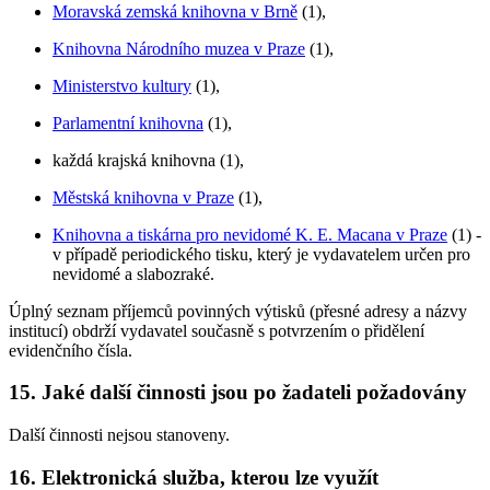
Moravská zemská knihovna v Brně
(1),
Knihovna Národního muzea v Praze
(1),
Ministerstvo kultury
(1),
Parlamentní knihovna
(1),
každá krajská knihovna (1),
Městská knihovna v Praze
(1),
Knihovna a tiskárna pro nevidomé K. E. Macana v Praze
(1) -
v případě periodického tisku, který je vydavatelem určen pro
nevidomé a slabozraké.
Úplný seznam příjemců povinných výtisků (přesné adresy a názvy
institucí) obdrží vydavatel současně s potvrzením o přidělení
evidenčního čísla.
15. Jaké další činnosti jsou po žadateli požadovány
Další činnosti nejsou stanoveny.
16. Elektronická služba, kterou lze využít