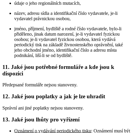
údaje o jeho regionálních mutacích,
název, adresu sídla a identifikační číslo vydavatele, je-li
vydavatel právnickou osobou,
jméno, příjmení, bydliště a rodné číslo vydavatele, bylo-li
přiděleno, jinak datum narození, je-li vydavatel fyzickou
osobou; je-li vydavatel fyzickou osobou, která vydává
periodický tisk na základě živnostenského oprávnění, také
jeho obchodní jméno, identifikační číslo a adresu místa
podnikání, liší-li se od bydliště.
11. Jaké jsou potřebné formuláře a kde jsou k
dispozici
Předepsané formuláře nejsou stanoveny.
12. Jaké jsou poplatky a jak je lze uhradit
Správní ani jiné poplatky nejsou stanoveny.
13. Jaké jsou lhůty pro vyřízení
Oznámení o vydávání periodického tisku
: Oznámení musí být