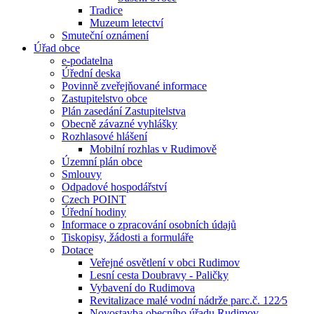
Tradice
Muzeum letectví
Smuteční oznámení
Úřad obce
e-podatelna
Úřední deska
Povinně zveřejňované informace
Zastupitelstvo obce
Plán zasedání Zastupitelstva
Obecně závazné vyhlášky
Rozhlasové hlášení
Mobilní rozhlas v Rudimově
Územní plán obce
Smlouvy
Odpadové hospodářství
Czech POINT
Úřední hodiny
Informace o zpracování osobních údajů
Tiskopisy, žádosti a formuláře
Dotace
Veřejné osvětlení v obci Rudimov
Lesní cesta Doubravy - Paličky
Vybavení do Rudimova
Revitalizace malé vodní nádrže parc.č. 122⁄5
Novostavba obecního úřadu Rudimov