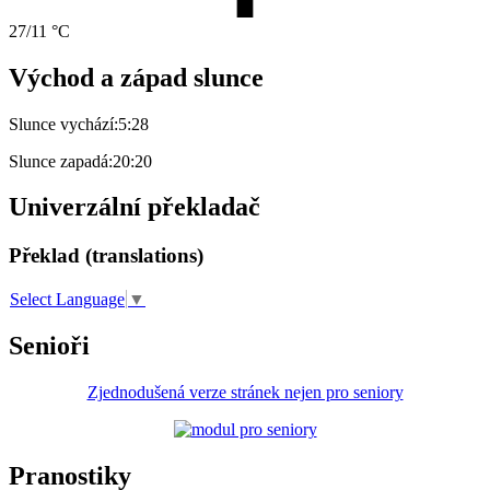
27/11 °C
Východ a západ slunce
Slunce vychází:
5:28
Slunce zapadá:
20:20
Univerzální překladač
Překlad (translations)
Select Language
▼
Senioři
Zjednodušená verze stránek nejen pro seniory
Pranostiky