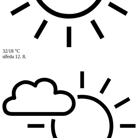
32/18 °C
středa
12. 8.