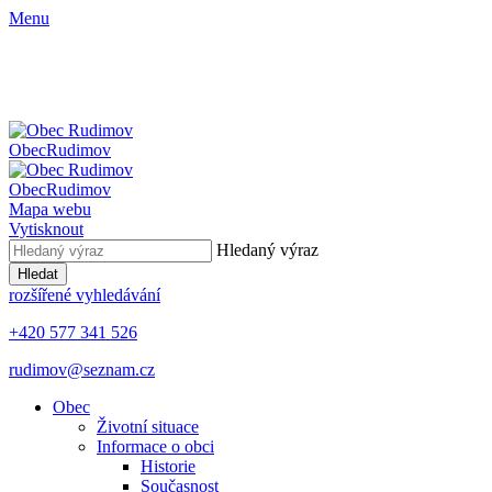
Menu
Obec
Rudimov
Obec
Rudimov
Mapa webu
Vytisknout
Hledaný výraz
Hledat
rozšířené vyhledávání
+420 577 341 526
rudimov@seznam.cz
Obec
Životní situace
Informace o obci
Historie
Současnost