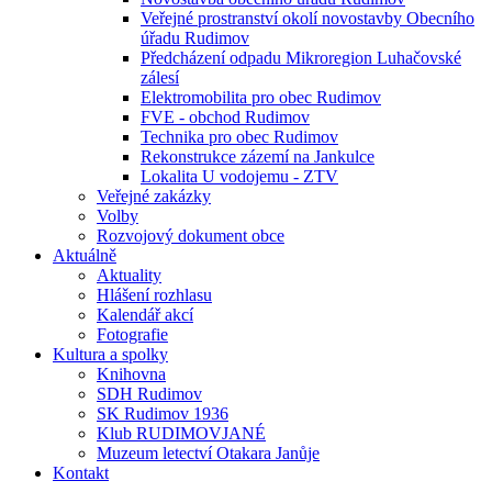
Veřejné prostranství okolí novostavby Obecního
úřadu Rudimov
Předcházení odpadu Mikroregion Luhačovské
zálesí
Elektromobilita pro obec Rudimov
FVE - obchod Rudimov
Technika pro obec Rudimov
Rekonstrukce zázemí na Jankulce
Lokalita U vodojemu - ZTV
Veřejné zakázky
Volby
Rozvojový dokument obce
Aktuálně
Aktuality
Hlášení rozhlasu
Kalendář akcí
Fotografie
Kultura a spolky
Knihovna
SDH Rudimov
SK Rudimov 1936
Klub RUDIMOVJANÉ
Muzeum letectví Otakara Janůje
Kontakt