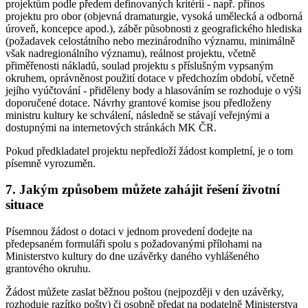
projektům podle předem definovaných kritérií - např. přínos
projektu pro obor (objevná dramaturgie, vysoká umělecká a odborná
úroveň, koncepce apod.), záběr působnosti z geografického hlediska
(požadavek celostátního nebo mezinárodního významu, minimálně
však nadregionálního významu), reálnost projektu, včetně
přiměřenosti nákladů, soulad projektu s příslušným vypsaným
okruhem, oprávněnost použití dotace v předchozím období, včetně
jejího vyúčtování - přiděleny body a hlasováním se rozhoduje o výši
doporučené dotace. Návrhy grantové komise jsou předloženy
ministru kultury ke schválení, následně se stávají veřejnými a
dostupnými na internetových stránkách MK ČR.
Pokud předkladatel projektu nepředloží žádost kompletní, je o tom
písemně vyrozuměn.
7. Jakým způsobem můžete zahájit řešení životní
situace
Písemnou žádost o dotaci v jednom provedení dodejte na
předepsaném formuláři spolu s požadovanými přílohami na
Ministerstvo kultury do dne uzávěrky daného vyhlášeného
grantového okruhu.
Žádost můžete zaslat běžnou poštou (nejpozději v den uzávěrky,
rozhoduje razítko pošty) či osobně předat na podatelně Ministerstva