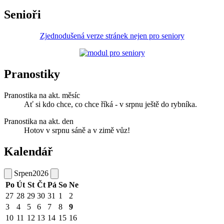
Senioři
Zjednodušená verze stránek nejen pro seniory
Pranostiky
Pranostika na akt. měsíc
Ať si kdo chce, co chce říká - v srpnu ještě do rybníka.
Pranostika na akt. den
Hotov v srpnu sáně a v zimě vůz!
Kalendář
Srpen
2026
Po
Út
St
Čt
Pá
So
Ne
27
28
29
30
31
1
2
3
4
5
6
7
8
9
10
11
12
13
14
15
16