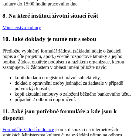
kultury do 15:00 hodin pracovního dne.
8. Na které instituci životní situaci řešit
Ministerstvo kultury
10. Jaké doklady je nutné mít s sebou
Předložte vyplněný formulář žádosti (základní údaje o žadateli,
popis a cíle projektu, apod.) včetně rozpočtové tabulky a jejího
popisu. Žádost opatřete podpisem a razítkem organizace, kterou
zastupujete. K žádostem v oblasti umění přiložte navíc:
kopii dokladu o registraci právní subjektivity,
doklad o oprávnění osoby jednající za žadatele v případě
právnických osob,
kopii aktuální smlouvy o založení běžného bankovního účtu,
případně 2 odborná doporučení.
11. Jaké jsou potřebné formuláře a kde jsou k
dispozici
Formuláře žádostí o dotace
jsou k dispozici na internetových
stránkách Ministerstva kultury či na vyžádání přímo na odboru