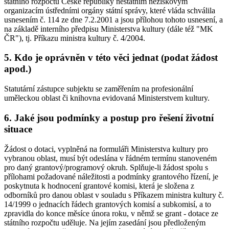
státního rozpočtu České republiky nestátním neziskovým
organizacím ústředními orgány státní správy, které vláda schválila
usnesením č. 114 ze dne 7.2.2001 a jsou přílohou tohoto usnesení, a
na základě interního předpisu Ministerstva kultury (dále též "MK
ČR"), tj. Příkazu ministra kultury č. 4/2004.
5. Kdo je oprávněn v této věci jednat (podat žádost
apod.)
Statutární zástupce subjektu se zaměřením na profesionální
uměleckou oblast či knihovna evidovaná Ministerstvem kultury.
6. Jaké jsou podmínky a postup pro řešení životní
situace
Žádost o dotaci, vyplněná na formuláři Ministerstva kultury pro
vybranou oblast, musí být odeslána v řádném termínu stanoveném
pro daný grantový/programový okruh. Splňuje-li žádost spolu s
přílohami požadované náležitosti a podmínky grantového řízení, je
poskytnuta k hodnocení grantové komisi, která je složena z
odborníků pro danou oblast v souladu s Příkazem ministra kultury č.
14/1999 o jednacích řádech grantových komisí a subkomisí, a to
zpravidla do konce měsíce února roku, v němž se grant - dotace ze
státního rozpočtu uděluje. Na jejím zasedání jsou předloženým