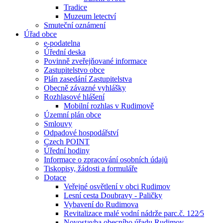
Tradice
Muzeum letectví
Smuteční oznámení
Úřad obce
e-podatelna
Úřední deska
Povinně zveřejňované informace
Zastupitelstvo obce
Plán zasedání Zastupitelstva
Obecně závazné vyhlášky
Rozhlasové hlášení
Mobilní rozhlas v Rudimově
Územní plán obce
Smlouvy
Odpadové hospodářství
Czech POINT
Úřední hodiny
Informace o zpracování osobních údajů
Tiskopisy, žádosti a formuláře
Dotace
Veřejné osvětlení v obci Rudimov
Lesní cesta Doubravy - Paličky
Vybavení do Rudimova
Revitalizace malé vodní nádrže parc.č. 122⁄5
Novostavba obecního úřadu Rudimov