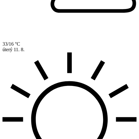
33/16 °C
úterý
11. 8.