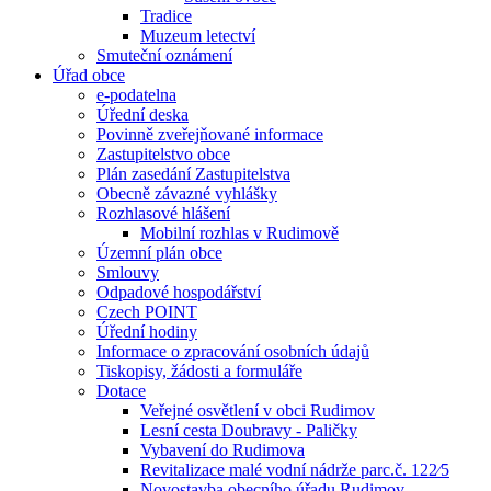
Tradice
Muzeum letectví
Smuteční oznámení
Úřad obce
e-podatelna
Úřední deska
Povinně zveřejňované informace
Zastupitelstvo obce
Plán zasedání Zastupitelstva
Obecně závazné vyhlášky
Rozhlasové hlášení
Mobilní rozhlas v Rudimově
Územní plán obce
Smlouvy
Odpadové hospodářství
Czech POINT
Úřední hodiny
Informace o zpracování osobních údajů
Tiskopisy, žádosti a formuláře
Dotace
Veřejné osvětlení v obci Rudimov
Lesní cesta Doubravy - Paličky
Vybavení do Rudimova
Revitalizace malé vodní nádrže parc.č. 122⁄5
Novostavba obecního úřadu Rudimov