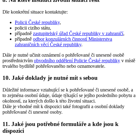
Dle konkrétní situace kontaktujte:
Policii České republiky
,
policii cizího státu,
případně
zastupitelský úřad České republiky v zahraničí
,
případně
odbor konzulárních činností Ministerstva
zahraničních věcí České republiky
.
Dále
je nutné
učinit oznámení o pohřešované či unesené osobě
prostřednictvím
obvodního oddělení Policie České republiky
v místě
trvalého bydliště pohřešovaného nebo oznamovatele.
10. Jaké doklady je nutné mít s sebou
Důležité informace vztahující se k pohřešované či unesené osobě, a
to zejména osobní údaje, údaje týkající se jejího posledního pobytu a
okolností, za kterých došlo k této životní situaci.
Dále je vhodné mít k dispozici také fotografii a osobní doklady
pohřešované či unesené osoby.
11. Jaké jsou potřebné formuláře a kde jsou k
dispozici