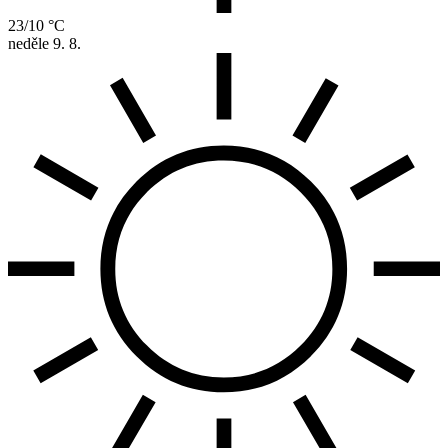
23/10 °C
neděle
9. 8.