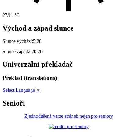
27/11 °C
Východ a západ slunce
Slunce vychází:
5:28
Slunce zapadá:
20:20
Univerzální překladač
Překlad (translations)
Select Language
▼
Senioři
Zjednodušená verze stránek nejen pro seniory