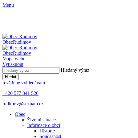
Menu
Obec
Rudimov
Obec
Rudimov
Mapa webu
Vytisknout
Hledaný výraz
Hledat
rozšířené vyhledávání
+420 577 341 526
rudimov@seznam.cz
Obec
Životní situace
Informace o obci
Historie
Současnost