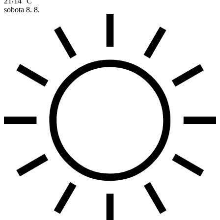
21/14 °C
sobota
8. 8.