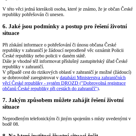
V této věci jedná kterákoli osoba, které je známo, že je občan České
republiky pohřešován či unesen.
6. Jaké jsou podmínky a postup pro řešení životní
situace
Při získání informace o pohřešování či únosu občana České
republiky v zahraničí je žádoucí neprodleně věc oznámit Policii
České republiky nebo policii v daném státě.
Dále je vhodné též informovat příslušný zastupitelský úřad České
republiky v zahraničí.
V případě cest do rizikových oblastí v zahraničí je možné (žádoucí)
se dobrovolně zaregistrovat v
databázi Ministerstva zahraničních
věcí České republiky - systém DROZD ("Dobrovolná registrace
občanů České republiky při cestách do zahraničí")
.
7. Jakým způsobem můžete zahájit řešení životní
situace
Neprodleným telefonickým či jiným spojením s místy uvedenými v
bodě 08.
8. Na které instituci životní situaci řešit