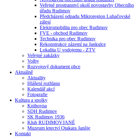
Veřejné prostranství okolí novostavby Obecního
úřadu Rudimov
Předcházení odpadu Mikroregion Luhačovské
zálesí
Elektromobilita pro obec Rudimov
FVE - obchod Rudimov
Technika pro obec Rudimov
Rekonstrukce zázemí na Jankulce
Lokalita U vodojemu - ZTV
Veřejné zakázky
Volby
Rozvojový dokument obce
Aktuálně
Aktuality
Hlášení rozhlasu
Kalendář akcí
Fotografie
Kultura a spolky
Knihovna
SDH Rudimov
SK Rudimov 1936
Klub RUDIMOVJANÉ
Muzeum letectví Otakara Janůje
Kontakt