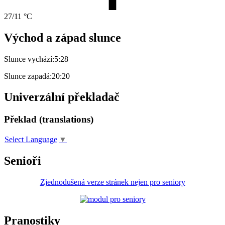
27/11 °C
Východ a západ slunce
Slunce vychází:
5:28
Slunce zapadá:
20:20
Univerzální překladač
Překlad (translations)
Select Language
▼
Senioři
Zjednodušená verze stránek nejen pro seniory
Pranostiky