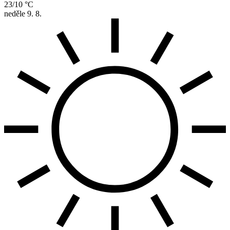
23/10 °C
neděle
9. 8.