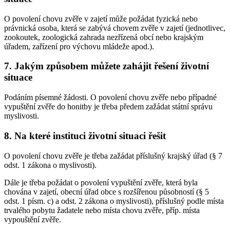
O povolení chovu zvěře v zajetí může požádat fyzická nebo
právnická osoba, která se zabývá chovem zvěře v zajetí (jednotlivec,
zookoutek, zoologická zahrada nezřízená obcí nebo krajským
úřadem, zařízení pro výchovu mládeže apod.).
7. Jakým způsobem můžete zahájit řešení životní
situace
Podáním písemné žádosti. O povolení chovu zvěře nebo případné
vypuštění zvěře do honitby je třeba předem zažádat státní správu
myslivosti.
8. Na které instituci životní situaci řešit
O povolení chovu zvěře je třeba zažádat příslušný krajský úřad (§ 7
odst. 1 zákona o myslivosti).
Dále je třeba požádat o povolení vypuštění zvěře, která byla
chována v zajetí, obecní úřad obce s rozšířenou působností (§ 5
odst. 1 písm. c) a odst. 2 zákona o myslivosti), příslušný podle místa
trvalého pobytu žadatele nebo místa chovu zvěře, příp. místa
vypouštění zvěře.