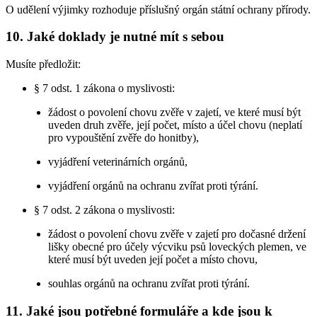
O udělení výjimky rozhoduje příslušný orgán státní ochrany přírody.
10. Jaké doklady je nutné mít s sebou
Musíte předložit:
§ 7 odst. 1 zákona o myslivosti:
žádost o povolení chovu zvěře v zajetí, ve které musí být
uveden druh zvěře, její počet, místo a účel chovu (neplatí
pro vypouštění zvěře do honitby),
vyjádření veterinárních orgánů,
vyjádření orgánů na ochranu zvířat proti týrání.
§ 7 odst. 2 zákona o myslivosti:
žádost o povolení chovu zvěře v zajetí pro dočasné držení
lišky obecné pro účely výcviku psů loveckých plemen, ve
které musí být uveden její počet a místo chovu,
souhlas orgánů na ochranu zvířat proti týrání.
11. Jaké jsou potřebné formuláře a kde jsou k