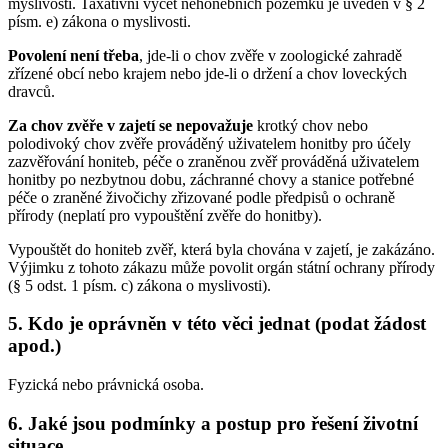
myslivosti. Taxativní výčet nehonebních pozemků je uveden v § 2
písm. e) zákona o myslivosti.
Povolení není třeba
, jde-li o chov zvěře v zoologické zahradě
zřízené obcí nebo krajem nebo jde-li o držení a chov loveckých
dravců.
Za chov zvěře v zajetí se nepovažuje
krotký chov nebo
polodivoký chov zvěře prováděný uživatelem honitby pro účely
zazvěřování honiteb, péče o zraněnou zvěř prováděná uživatelem
honitby po nezbytnou dobu, záchranné chovy a stanice potřebné
péče o zraněné živočichy zřizované podle předpisů o ochraně
přírody (neplatí pro vypouštění zvěře do honitby).
Vypouštět do honiteb zvěř, která byla chována v zajetí, je zakázáno.
Výjimku z tohoto zákazu může povolit orgán státní ochrany přírody
(§ 5 odst. 1 písm. c) zákona o myslivosti).
5. Kdo je oprávněn v této věci jednat (podat žádost
apod.)
Fyzická nebo právnická osoba.
6. Jaké jsou podmínky a postup pro řešení životní
situace