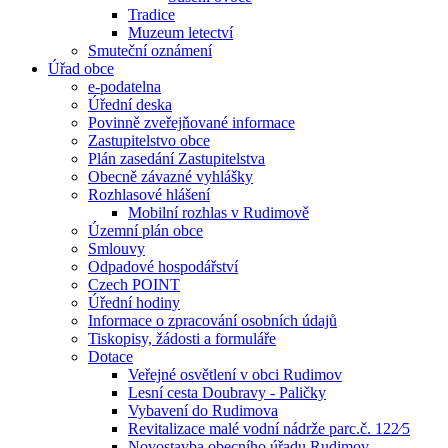
Tradice
Muzeum letectví
Smuteční oznámení
Úřad obce
e-podatelna
Úřední deska
Povinně zveřejňované informace
Zastupitelstvo obce
Plán zasedání Zastupitelstva
Obecně závazné vyhlášky
Rozhlasové hlášení
Mobilní rozhlas v Rudimově
Územní plán obce
Smlouvy
Odpadové hospodářství
Czech POINT
Úřední hodiny
Informace o zpracování osobních údajů
Tiskopisy, žádosti a formuláře
Dotace
Veřejné osvětlení v obci Rudimov
Lesní cesta Doubravy - Paličky
Vybavení do Rudimova
Revitalizace malé vodní nádrže parc.č. 122⁄5
Novostavba obecního úřadu Rudimov