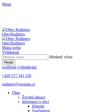
Menu
Obec
Rudimov
Obec
Rudimov
Mapa webu
Vytisknout
Hledaný výraz
Hledat
rozšířené vyhledávání
+420 577 341 526
rudimov@seznam.cz
Obec
Životní situace
Informace o obci
Historie
Současnost