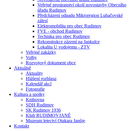
Veřejné prostranství okolí novostavby Obecního
úřadu Rudimov
Předcházení odpadu Mikroregion Luhačovské
zálesí
Elektromobilita pro obec Rudimov
FVE - obchod Rudimov
Technika pro obec Rudimov
Rekonstrukce zázemí na Jankulce
Lokalita U vodojemu - ZTV
Veřejné zakázky
Volby
Rozvojový dokument obce
Aktuálně
Aktuality
Hlášení rozhlasu
Kalendář akcí
Fotografie
Kultura a spolky
Knihovna
SDH Rudimov
SK Rudimov 1936
Klub RUDIMOVJANÉ
Muzeum letectví Otakara Janůje
Kontakt