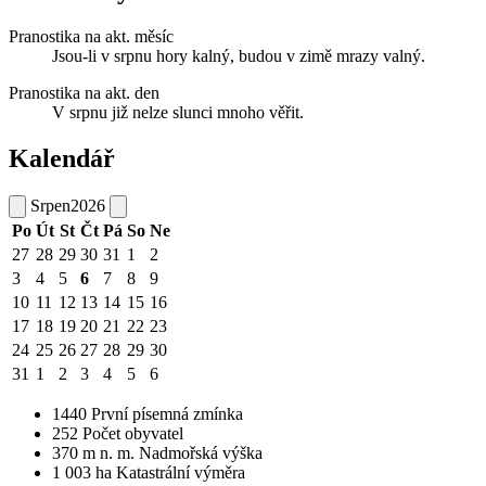
Pranostika na akt. měsíc
Jsou-li v srpnu hory kalný, budou v zimě mrazy valný.
Pranostika na akt. den
V srpnu již nelze slunci mnoho věřit.
Kalendář
Srpen
2026
Po
Út
St
Čt
Pá
So
Ne
27
28
29
30
31
1
2
3
4
5
6
7
8
9
10
11
12
13
14
15
16
17
18
19
20
21
22
23
24
25
26
27
28
29
30
31
1
2
3
4
5
6
1440
První písemná zmínka
252
Počet obyvatel
370
m n. m.
Nadmořská výška
1 003
ha
Katastrální výměra