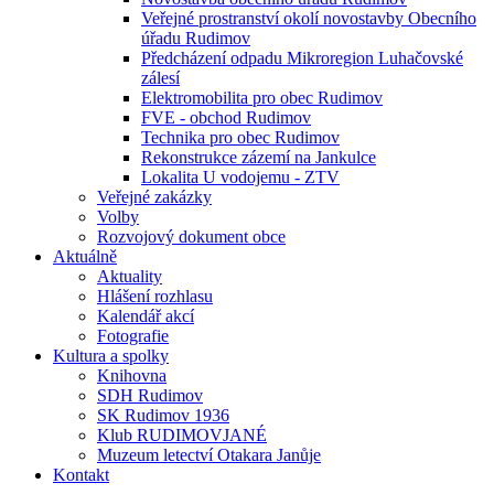
Veřejné prostranství okolí novostavby Obecního
úřadu Rudimov
Předcházení odpadu Mikroregion Luhačovské
zálesí
Elektromobilita pro obec Rudimov
FVE - obchod Rudimov
Technika pro obec Rudimov
Rekonstrukce zázemí na Jankulce
Lokalita U vodojemu - ZTV
Veřejné zakázky
Volby
Rozvojový dokument obce
Aktuálně
Aktuality
Hlášení rozhlasu
Kalendář akcí
Fotografie
Kultura a spolky
Knihovna
SDH Rudimov
SK Rudimov 1936
Klub RUDIMOVJANÉ
Muzeum letectví Otakara Janůje
Kontakt