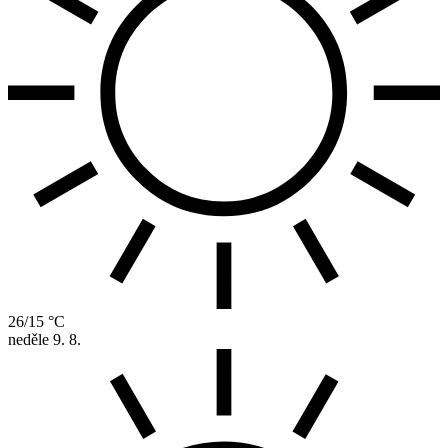
26/15 °C
neděle
9. 8.