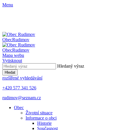
Menu
Obec
Rudimov
Obec
Rudimov
Mapa webu
Vytisknout
Hledaný výraz
Hledat
rozšířené vyhledávání
+420 577 341 526
rudimov@seznam.cz
Obec
Životní situace
Informace o obci
Historie
Současnost