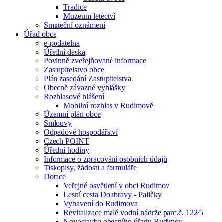
Tradice
Muzeum letectví
Smuteční oznámení
Úřad obce
e-podatelna
Úřední deska
Povinně zveřejňované informace
Zastupitelstvo obce
Plán zasedání Zastupitelstva
Obecně závazné vyhlášky
Rozhlasové hlášení
Mobilní rozhlas v Rudimově
Územní plán obce
Smlouvy
Odpadové hospodářství
Czech POINT
Úřední hodiny
Informace o zpracování osobních údajů
Tiskopisy, žádosti a formuláře
Dotace
Veřejné osvětlení v obci Rudimov
Lesní cesta Doubravy - Paličky
Vybavení do Rudimova
Revitalizace malé vodní nádrže parc.č. 122⁄5
Novostavba obecního úřadu Rudimov