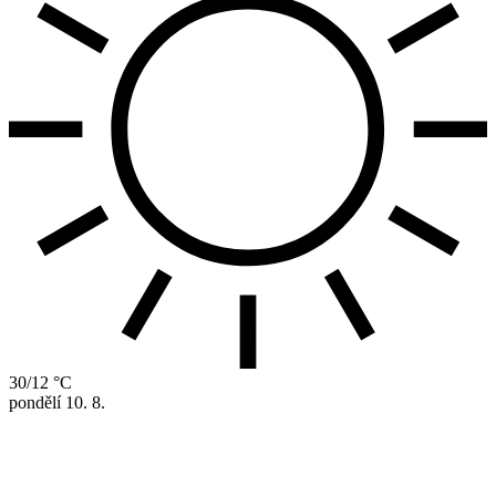
30/12 °C
pondělí
10. 8.