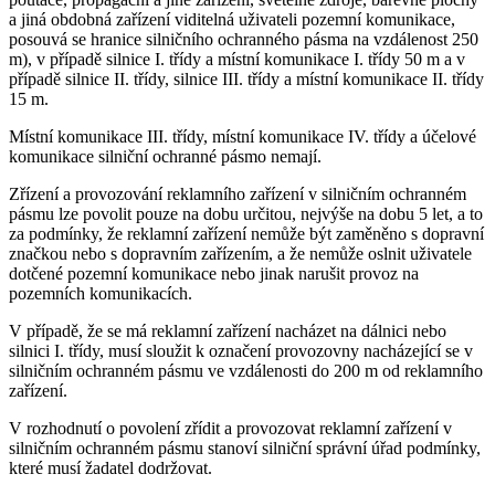
a jiná obdobná zařízení viditelná uživateli pozemní komunikace,
posouvá se hranice silničního ochranného pásma na vzdálenost 250
m), v případě silnice I. třídy a místní komunikace I. třídy 50 m a v
případě silnice II. třídy, silnice III. třídy a místní komunikace II. třídy
15 m.
Místní komunikace III. třídy, místní komunikace IV. třídy a účelové
komunikace silniční ochranné pásmo nemají.
Zřízení a provozování reklamního zařízení v silničním ochranném
pásmu lze povolit pouze na dobu určitou, nejvýše na dobu 5 let, a to
za podmínky, že reklamní zařízení nemůže být zaměněno s dopravní
značkou nebo s dopravním zařízením, a že nemůže oslnit uživatele
dotčené pozemní komunikace nebo jinak narušit provoz na
pozemních komunikacích.
V případě, že se má reklamní zařízení nacházet na dálnici nebo
silnici I. třídy, musí sloužit k označení provozovny nacházející se v
silničním ochranném pásmu ve vzdálenosti do 200 m od reklamního
zařízení.
V rozhodnutí o povolení zřídit a provozovat reklamní zařízení v
silničním ochranném pásmu stanoví silniční správní úřad podmínky,
které musí žadatel dodržovat.