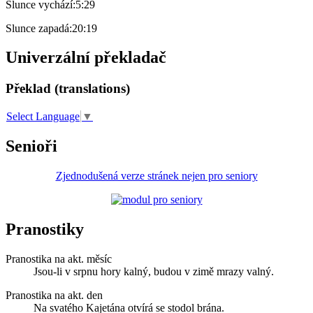
Slunce vychází:
5:29
Slunce zapadá:
20:19
Univerzální překladač
Překlad (translations)
Select Language
▼
Senioři
Zjednodušená verze stránek nejen pro seniory
Pranostiky
Pranostika na akt. měsíc
Jsou-li v srpnu hory kalný, budou v zimě mrazy valný.
Pranostika na akt. den
Na svatého Kajetána otvírá se stodol brána.