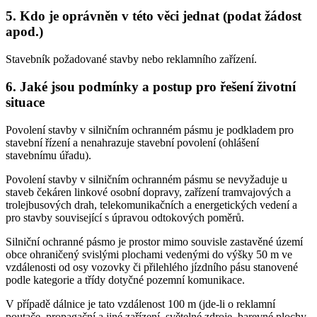
5. Kdo je oprávněn v této věci jednat (podat žádost
apod.)
Stavebník požadované stavby nebo reklamního zařízení.
6. Jaké jsou podmínky a postup pro řešení životní
situace
Povolení stavby v silničním ochranném pásmu je podkladem pro
stavební řízení a nenahrazuje stavební povolení (ohlášení
stavebnímu úřadu).
Povolení stavby v silničním ochranném pásmu se nevyžaduje u
staveb čekáren linkové osobní dopravy, zařízení tramvajových a
trolejbusových drah, telekomunikačních a energetických vedení a
pro stavby související s úpravou odtokových poměrů.
Silniční ochranné pásmo je prostor mimo souvisle zastavěné území
obce ohraničený svislými plochami vedenými do výšky 50 m ve
vzdálenosti od osy vozovky či přilehlého jízdního pásu stanovené
podle kategorie a třídy dotyčné pozemní komunikace.
V případě dálnice je tato vzdálenost 100 m (jde-li o reklamní
poutače, propagační a jiné zařízení, světelné zdroje, barevné plochy