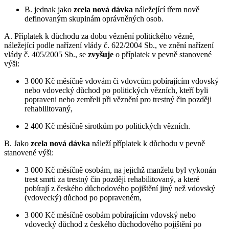
B. jednak jako
zcela nová dávka
náležející třem nově
definovaným skupinám oprávněných osob.
A. Příplatek k důchodu za dobu věznění politického vězně,
náležející podle nařízení vlády č. 622/2004 Sb., ve znění nařízení
vlády č. 405/2005 Sb., se
zvyšuje
o příplatek v pevně stanovené
výši:
3 000 Kč měsíčně vdovám či vdovcům pobírajícím vdovský
nebo vdovecký důchod po politických vězních, kteří byli
popraveni nebo zemřeli při věznění pro trestný čin později
rehabilitovaný,
2 400 Kč měsíčně sirotkům po politických vězních.
B. Jako
zcela nová dávka
náleží příplatek k důchodu v pevně
stanovené výši:
3 000 Kč měsíčně osobám, na jejichž manželu byl vykonán
trest smrti za trestný čin později rehabilitovaný, a které
pobírají z českého důchodového pojištění jiný než vdovský
(vdovecký) důchod po popraveném,
3 000 Kč měsíčně osobám pobírajícím vdovský nebo
vdovecký důchod z českého důchodového pojištění po