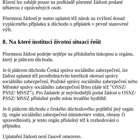
Řízení lze zahájit pouze na podkladě písemné žádosti podané
některou z oprávněných osob.
Písemnou žádostí je nutno uplatnit též nárok na zvýšení dosud
vypláceného příplatku k důchodu o příplatek v pevně stanovené
výši.
8. Na které instituci životní situaci řešit
Písemnou žádost podejte nejlépe na příslušném tiskopisu u orgánu,
který je plátcem důchodu.
Je-li plátcem důchodu Česká správa sociálního zabezpečení, lze
žádost uplatnit též prostřednictvím kterékoli okresní správy
sociálního zabezpečení, Pražské správy sociálního zabezpečení nebo
Městské správy sociálního zabezpečení Brno (dále též "OSSZ/
PSSZ/ MSSZ"). Pro žadatele je nejvhodnější podat žádost u OSSZ/
PSSZ/ MSSZ příslušné podle místa trvalého bydliště.
Je-li plátcem důchodu z českého důchodového pojištění jiný orgán
(tj. orgán sociálního zabezpečení ministerstev vnitra, obrany či
spravedlnosti), je tento orgán příslušný též k rozhodování o
příplatku.
Uplatnění žádosti není časově omezeno.