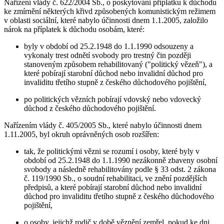
Nařízení vlády č. 622/2004 Sb., o poskytování příplatku k důchodu
ke zmírnění některých křivd způsobených komunistickým režimem
v oblasti sociální, které nabylo účinnosti dnem 1.1.2005, založilo
nárok na příplatek k důchodu osobám, které:
byly v období od 25.2.1948 do 1.1.1990 odsouzeny a
vykonaly trest odnětí svobody pro trestný čin později
stanoveným způsobem rehabilitovaný ("politický vězeň"), a
které pobírají starobní důchod nebo invalidní důchod pro
invaliditu třetího stupně z českého důchodového pojištění,
po politických vězních pobírají vdovský nebo vdovecký
důchod z českého důchodového pojištění.
Nařízením vlády č. 405/2005 Sb., které nabylo účinnosti dnem
1.11.2005, byl okruh oprávněných osob rozšířen:
tak, že politickými vězni se rozumí i osoby, které byly v
období od 25.2.1948 do 1.1.1990 nezákonně zbaveny osobní
svobody a následně rehabilitovány podle § 33 odst. 2 zákona
č. 119/1990 Sb., o soudní rehabilitaci, ve znění pozdějších
předpisů, a které pobírají starobní důchod nebo invalidní
důchod pro invaliditu třetího stupně z českého důchodového
pojištění,
o osoby, jejichž rodič v době věznění zemřel, pokud ke dni