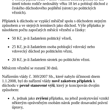
úmrtí tohoto rodiče nedosáhly věku 18 let a pobírají důchod z
českého důchodového pojištění (sirotci po politických
vězních).
Příplatek k důchodu se vyplácí měsíčně spolu s důchodem stejným
způsobem a ve stejných termínech jako důchod. Výše příplatku je
násobkem počtu započatých měsíců věznění a částky:
50 Kč, je-li žadatelem politický vězeň,
25 Kč, je-li žadatelem osoba pobírající vdovský nebo
vdovecký důchod po politickém vězni,
20 Kč, je-li žadatelem sirotek po politickém vězni.
Měsícem věznění se rozumí 30 dnů.
Nařízením vlády č. 369/2007 Sb., které nabylo účinnosti dnem
1.1.2008, byl do nařízení vlády
nově zakotven příplatek
k
důchodu v
pevně stanovené výši
, který je koncipován dvojím
způsobem:
A. jednak jako
zvýšení
příplatku, na jehož poskytování vznikl
některým oprávněným osobám nárok podle dosavadní právní
úpravy,