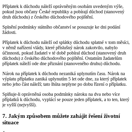
Příplatek k důchodu náleží oprávněným osobám uvedeným výše,
pokud jsou občany České republiky a pobírají důchod (stanovený
druh důchodu) z českého důchodového pojištění.
Splnění podmínky státního občanství se posuzuje ke dni podání
žádosti.
Příplatek k důchodu náleží od splátky důchodu splatné v tom měsíci,
v němž nařízení vlády, které příslušný nárok zakotvilo, nabylo
účinnosti, pokud žadatel v té době pobíral důchod (stanovený druh
důchodu) z českého důchodového pojištění. Ostatním žadatelům
příplatek náleží ode dne přiznání (stanoveného druhu) důchodu.
Nárok na příplatek k důchodu nezaniká uplynutím času. Nárok na
výplatu příplatku zaniká uplynutím 5 let ode dne, za který příplatek
nebo jeho část náleží; tato lhůta neplyne po dobu řízení o příplatku.
Splňuje-li oprávněná osoba podmínky nároku na dva nebo více
příplatků k důchodu, vyplácí se pouze jeden příplatek, a to ten, který
je vyšší (nejvyšší).
7. Jakým způsobem můžete zahájit řešení životní
situace