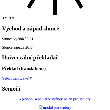
32/18 °C
Východ a západ slunce
Slunce vychází:
5:31
Slunce zapadá:
20:17
Univerzální překladač
Překlad (translations)
Select Language
▼
Senioři
Zjednodušená verze stránek nejen pro seniory