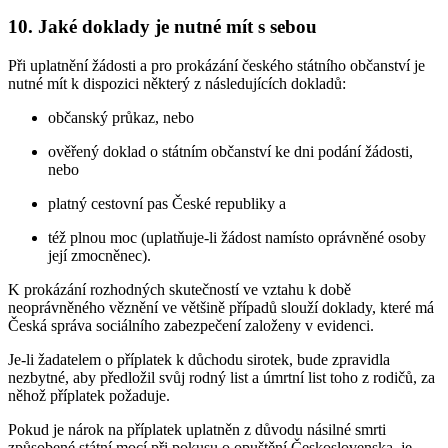
10. Jaké doklady je nutné mít s sebou
Při uplatnění žádosti a pro prokázání českého státního občanství je
nutné mít k dispozici některý z následujících dokladů:
občanský průkaz, nebo
ověřený doklad o státním občanství ke dni podání žádosti,
nebo
platný cestovní pas České republiky a
též plnou moc (uplatňuje-li žádost namísto oprávněné osoby
její zmocněnec).
K prokázání rozhodných skutečností ve vztahu k době
neoprávněného věznění ve většině případů slouží doklady, které má
Česká správa sociálního zabezpečení založeny v evidenci.
Je-li žadatelem o příplatek k důchodu sirotek, bude zpravidla
nezbytné, aby předložil svůj rodný list a úmrtní list toho z rodičů, za
něhož příplatek požaduje.
Pokud je nárok na příplatek uplatněn z důvodu násilné smrti
způsobené státní mocí při pokusu o opuštění Československa, je