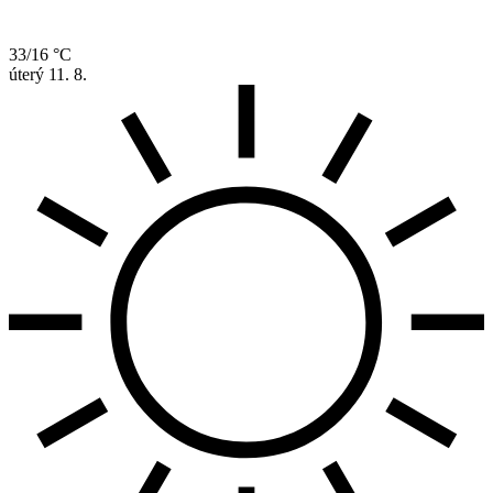
33/16 °C
úterý
11. 8.