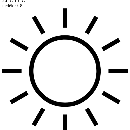
26 °C
15 °C
neděle
9. 8.