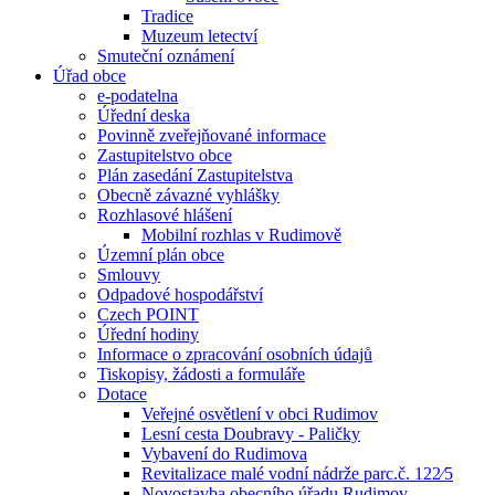
Tradice
Muzeum letectví
Smuteční oznámení
Úřad obce
e-podatelna
Úřední deska
Povinně zveřejňované informace
Zastupitelstvo obce
Plán zasedání Zastupitelstva
Obecně závazné vyhlášky
Rozhlasové hlášení
Mobilní rozhlas v Rudimově
Územní plán obce
Smlouvy
Odpadové hospodářství
Czech POINT
Úřední hodiny
Informace o zpracování osobních údajů
Tiskopisy, žádosti a formuláře
Dotace
Veřejné osvětlení v obci Rudimov
Lesní cesta Doubravy - Paličky
Vybavení do Rudimova
Revitalizace malé vodní nádrže parc.č. 122⁄5
Novostavba obecního úřadu Rudimov