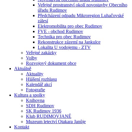
Veřejné prostranství okolí novostavby Obecního
úřadu Rudimov
Předcházení odpadu Mikroregion Luhačovské
zálesí
Elektromobilita pro obec Rudimov
FVE - obchod Rudimov
Technika pro obec Rudimov
Rekonstrukce zázemí na Jankulce
Lokalita U vodojemu - ZTV
Veřejné zakázky
Volby
Rozvojový dokument obce
Aktuálně
Aktuality
Hlášení rozhlasu
Kalendář akcí
Fotografie
Kultura a spolky
Knihovna
SDH Rudimov
SK Rudimov 1936
Klub RUDIMOVJANÉ
Muzeum letectví Otakara Janůje
Kontakt