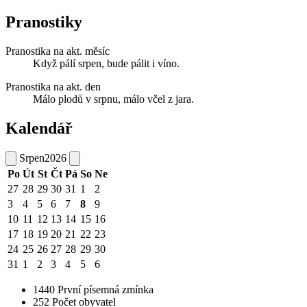
Pranostiky
Pranostika na akt. měsíc
Když pálí srpen, bude pálit i víno.
Pranostika na akt. den
Málo plodů v srpnu, málo včel z jara.
Kalendář
Srpen
2026
Po
Út
St
Čt
Pá
So
Ne
27
28
29
30
31
1
2
3
4
5
6
7
8
9
10
11
12
13
14
15
16
17
18
19
20
21
22
23
24
25
26
27
28
29
30
31
1
2
3
4
5
6
1440
První písemná zmínka
252
Počet obyvatel