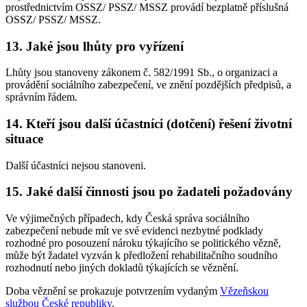
prostřednictvím OSSZ/ PSSZ/ MSSZ provádí bezplatně příslušná
OSSZ/ PSSZ/ MSSZ.
13. Jaké jsou lhůty pro vyřízení
Lhůty jsou stanoveny zákonem č. 582/1991 Sb., o organizaci a
provádění sociálního zabezpečení, ve znění pozdějších předpisů, a
správním řádem.
14. Kteří jsou další účastníci (dotčení) řešení životní
situace
Další účastníci nejsou stanoveni.
15. Jaké další činnosti jsou po žadateli požadovány
Ve výjimečných případech, kdy Česká správa sociálního
zabezpečení nebude mít ve své evidenci nezbytné podklady
rozhodné pro posouzení nároku týkajícího se politického vězně,
může být žadatel vyzván k předložení rehabilitačního soudního
rozhodnutí nebo jiných dokladů týkajících se věznění.
Doba věznění se prokazuje potvrzením vydaným
Vězeňskou
službou České republiky
.