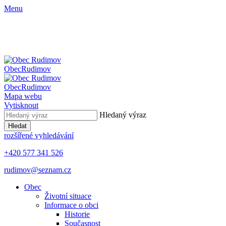
Menu
Obec
Rudimov
Obec
Rudimov
Mapa webu
Vytisknout
Hledaný výraz
Hledat
rozšířené vyhledávání
+420 577 341 526
rudimov@seznam.cz
Obec
Životní situace
Informace o obci
Historie
Současnost