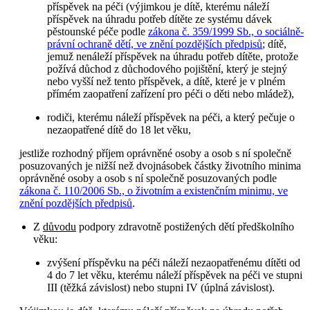
příspěvek na péči (výjimkou je dítě, kterému náleží
příspěvek na úhradu potřeb dítěte ze systému dávek
pěstounské péče podle
zákona č. 359/1999 Sb., o sociálně-
právní ochraně dětí, ve znění pozdějších předpisů
; dítě,
jemuž nenáleží příspěvek na úhradu potřeb dítěte, protože
požívá důchod z důchodového pojištění, který je stejný
nebo vyšší než tento příspěvek, a dítě, které je v plném
přímém zaopatření zařízení pro péči o děti nebo mládež),
rodiči, kterému náleží příspěvek na péči, a který pečuje o
nezaopatřené dítě do 18 let věku,
jestliže rozhodný příjem oprávněné osoby a osob s ní společně
posuzovaných je nižší než dvojnásobek částky životního minima
oprávněné osoby a osob s ní společně posuzovaných podle
zákona č. 110/2006 Sb., o životním a existenčním minimu, ve
znění pozdějších předpisů
.
Z
důvodu
podpory zdravotně postižených dětí předškolního
věku:
zvýšení příspěvku na péči náleží nezaopatřenému dítěti od
4 do 7 let věku, kterému náleží příspěvek na péči ve stupni
III (těžká závislost) nebo stupni IV (úplná závislost).