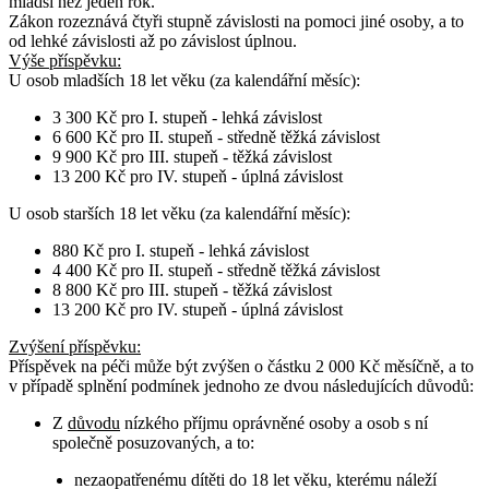
mladší než jeden rok.
Zákon rozeznává čtyři stupně závislosti na pomoci jiné osoby, a to
od lehké závislosti až po závislost úplnou.
Výše příspěvku:
U osob
mladších 18 let věku
(za kalendářní měsíc):
3 300 Kč pro I. stupeň - lehká závislost
6 600 Kč pro II. stupeň - středně těžká závislost
9 900 Kč pro III. stupeň - těžká závislost
13 200 Kč pro IV. stupeň - úplná závislost
U osob
starších 18 let věku
(za kalendářní měsíc):
880 Kč pro I. stupeň - lehká závislost
4 400 Kč pro II. stupeň - středně těžká závislost
8 800 Kč pro III. stupeň - těžká závislost
13 200 Kč pro IV. stupeň - úplná závislost
Zvýšení příspěvku
:
Příspěvek na péči může být zvýšen o částku 2 000 Kč měsíčně, a to
v případě splnění podmínek jednoho ze dvou následujících důvodů:
Z
důvodu
nízkého příjmu oprávněné osoby a osob s ní
společně posuzovaných, a to:
nezaopatřenému dítěti do 18 let věku, kterému náleží