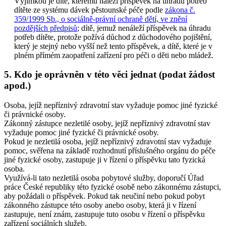
Výjimkou je dítě, kterému náleží příspěvek na úhradu potřeb
dítěte ze systému dávek pěstounské péče podle
zákona č.
359/1999 Sb., o sociálně-právní ochraně dětí, ve znění
pozdějších předpisů
; dítě, jemuž nenáleží příspěvek na úhradu
potřeb dítěte, protože požívá důchod z důchodového pojištění,
který je stejný nebo vyšší než tento příspěvek, a dítě, které je v
plném přímém zaopatření zařízení pro péči o děti nebo mládež.
5. Kdo je oprávněn v této věci jednat (podat žádost
apod.)
Osoba, jejíž nepříznivý zdravotní stav vyžaduje pomoc jiné fyzické
či právnické osoby.
Zákonný zástupce nezletilé osoby, jejíž nepříznivý zdravotní stav
vyžaduje pomoc jiné fyzické či právnické osoby.
Pokud je nezletilá osoba, jejíž nepříznivý zdravotní stav vyžaduje
pomoc, svěřena na základě rozhodnutí příslušného orgánu do péče
jiné fyzické osoby, zastupuje ji v řízení o příspěvku tato fyzická
osoba.
Využívá-li tato nezletilá osoba pobytové služby, doporučí Úřad
práce České republiky této fyzické osobě nebo zákonnému zástupci,
aby požádali o příspěvek. Pokud tak neučiní nebo pokud pobyt
zákonného zástupce této osoby anebo osoby, která ji v řízení
zastupuje, není znám, zastupuje tuto osobu v řízení o příspěvku
zařízení sociálních služeb.