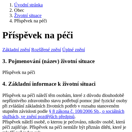
Úvodní stránka
Obec
Životní situace
Příspěvek na péči
Příspěvek na péči
Základní znění
Rozšířené znění
Úplné znění
3. Pojmenování (název) životní situace
Příspěvek na péči
4. Základní informace k životní situaci
Příspěvek na péči náleží těm osobám, které z důvodu dlouhodobě
nepříznivého zdravotního stavu potřebují pomoc jiné fyzické osoby
při zvládání základních životních potřeb v rozsahu stanoveném
stupněm závislosti podle
§ 8 zákona č. 108/2006 Sb., o sociálních
službách, ve znění pozdějších předpisů
.
Příspěvek náleží osobě, o kterou je pečováno, nikoliv osobě, která
péči zajišťuje. Příspěvek na péči nemůže být přiznán dítěti, které je