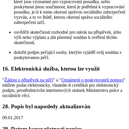
které jsou významné pro vypracování posudku, nebo
poskytnout jinou součinnost, která je potřebná k vypracování
posudku, je-li k tomu okresní správou sociálního zabezpečení
vyzván, a to ve lhůtě, kterou okresní správa sociálního
zabezpečení určí,
osvědčit skutečnosti rozhodné pro nárok na příspěvek, jeho
výši nebo výplatu a dát písemný souhlas k ověření těchto
skutečností,
doložit podpis pečující osoby, kterým vyjádří svůj souhlas s
poskytovanou péčí.
16. Elektronická služba, kterou lze využít
"
Žádost o příspěvek na péči
" a "
Oznámení o poskytovateli pomoci
"
můžete podat elektronicky, vlastníte-li certifikát pro elektronický
podpis, prostřednictvím internetových stránek Ministerstva práce a
sociálních věcí.
28. Popis byl naposledy aktualizován
09.01.2017
29. Datum konce platnosti popisu