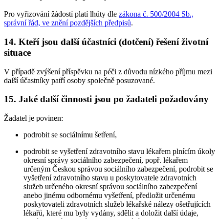
Pro vyřizování žádostí platí lhůty dle
zákona č. 500/2004 Sb.,
správní řád, ve znění pozdějších předpisů
.
14. Kteří jsou další účastníci (dotčení) řešení životní
situace
V případě zvýšení příspěvku na péči z důvodu nízkého příjmu mezi
další účastníky patří osoby společně posuzované.
15. Jaké další činnosti jsou po žadateli požadovány
Žadatel je povinen:
podrobit se sociálnímu šetření,
podrobit se vyšetření zdravotního stavu lékařem plnícím úkoly
okresní správy sociálního zabezpečení, popř. lékařem
určeným Českou správou sociálního zabezpečení, podrobit se
vyšetření zdravotního stavu u poskytovatele zdravotních
služeb určeného okresní správou sociálního zabezpečení
anebo jinému odbornému vyšetření, předložit určenému
poskytovateli zdravotních služeb lékařské nálezy ošetřujících
lékařů, které mu byly vydány, sdělit a doložit další údaje,