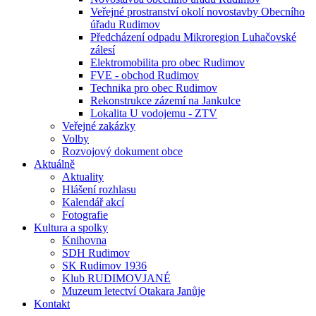
Veřejné prostranství okolí novostavby Obecního
úřadu Rudimov
Předcházení odpadu Mikroregion Luhačovské
zálesí
Elektromobilita pro obec Rudimov
FVE - obchod Rudimov
Technika pro obec Rudimov
Rekonstrukce zázemí na Jankulce
Lokalita U vodojemu - ZTV
Veřejné zakázky
Volby
Rozvojový dokument obce
Aktuálně
Aktuality
Hlášení rozhlasu
Kalendář akcí
Fotografie
Kultura a spolky
Knihovna
SDH Rudimov
SK Rudimov 1936
Klub RUDIMOVJANÉ
Muzeum letectví Otakara Janůje
Kontakt