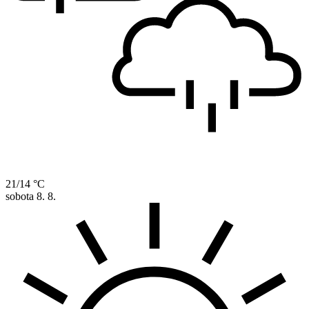
21/14 °C
sobota
8. 8.