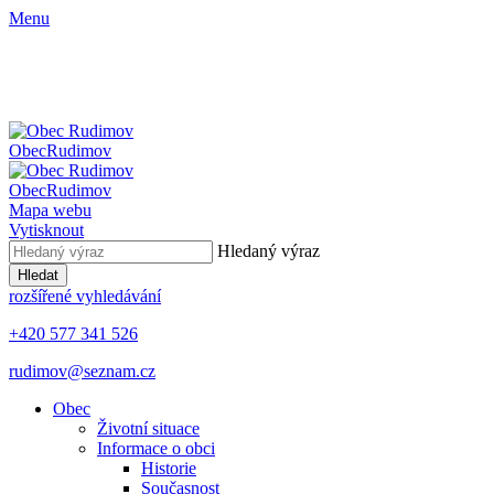
Menu
Obec
Rudimov
Obec
Rudimov
Mapa webu
Vytisknout
Hledaný výraz
Hledat
rozšířené vyhledávání
+420 577 341 526
rudimov@seznam.cz
Obec
Životní situace
Informace o obci
Historie
Současnost