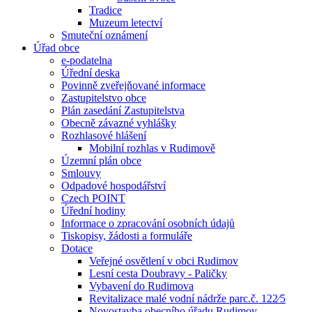
Tradice
Muzeum letectví
Smuteční oznámení
Úřad obce
e-podatelna
Úřední deska
Povinně zveřejňované informace
Zastupitelstvo obce
Plán zasedání Zastupitelstva
Obecně závazné vyhlášky
Rozhlasové hlášení
Mobilní rozhlas v Rudimově
Územní plán obce
Smlouvy
Odpadové hospodářství
Czech POINT
Úřední hodiny
Informace o zpracování osobních údajů
Tiskopisy, žádosti a formuláře
Dotace
Veřejné osvětlení v obci Rudimov
Lesní cesta Doubravy - Paličky
Vybavení do Rudimova
Revitalizace malé vodní nádrže parc.č. 122⁄5
Novostavba obecního úřadu Rudimov