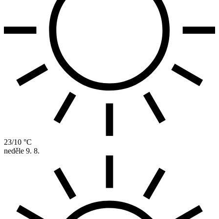
23/10 °C
neděle
9. 8.