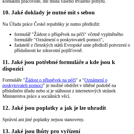
kontaktní pracoviště, dle místa vašeho trvalého pobytu.
10. Jaké doklady je nutné mít s sebou
Na Úřadu práce České republiky je nutno předložit:
formulář "Žádost o příspěvek na péči" včetně vyplněného
formuláře "Oznámení o poskytovateli pomoci",
žadatelé z členských států Evropské unie předloží potvrzení o
příslušnosti ke zdravotní pojišťovně.
11. Jaké jsou potřebné formuláře a kde jsou k
dispozici
Formuláře "
Žádost o příspěvek na péči
" a "
Oznámení o
poskytovateli pomoci
" je možné obdržet v tištěné podobě na
příslušném úřadu nebo si je stáhnout z internetových stránek
Ministerstva práce a sociálních věcí.
12. Jaké jsou poplatky a jak je lze uhradit
Správní ani jiné poplatky nejsou stanoveny.
13. Jaké jsou lhůty pro vyřízení