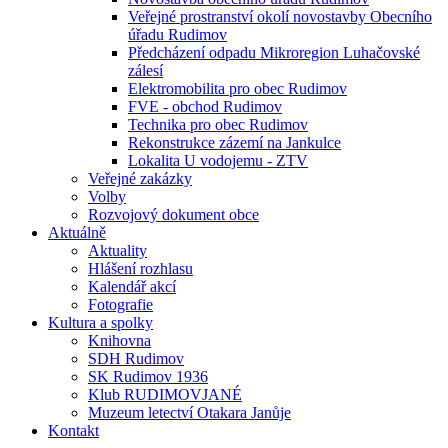
Veřejné prostranství okolí novostavby Obecního
úřadu Rudimov
Předcházení odpadu Mikroregion Luhačovské
zálesí
Elektromobilita pro obec Rudimov
FVE - obchod Rudimov
Technika pro obec Rudimov
Rekonstrukce zázemí na Jankulce
Lokalita U vodojemu - ZTV
Veřejné zakázky
Volby
Rozvojový dokument obce
Aktuálně
Aktuality
Hlášení rozhlasu
Kalendář akcí
Fotografie
Kultura a spolky
Knihovna
SDH Rudimov
SK Rudimov 1936
Klub RUDIMOVJANÉ
Muzeum letectví Otakara Janůje
Kontakt