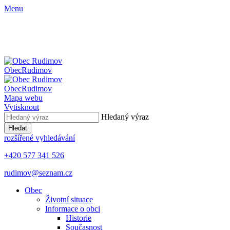
Menu
Obec
Rudimov
Obec
Rudimov
Mapa webu
Vytisknout
Hledaný výraz
Hledat
rozšířené vyhledávání
+420 577 341 526
rudimov@seznam.cz
Obec
Životní situace
Informace o obci
Historie
Současnost