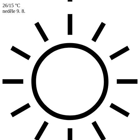
26/15 °C
neděle
9. 8.