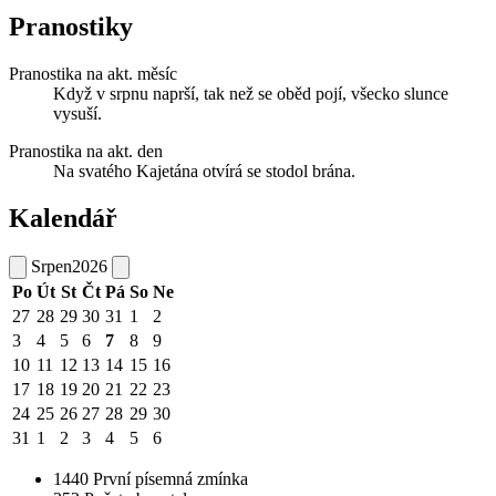
Pranostiky
Pranostika na akt. měsíc
Když v srpnu naprší, tak než se oběd pojí, všecko slunce
vysuší.
Pranostika na akt. den
Na svatého Kajetána otvírá se stodol brána.
Kalendář
Srpen
2026
Po
Út
St
Čt
Pá
So
Ne
27
28
29
30
31
1
2
3
4
5
6
7
8
9
10
11
12
13
14
15
16
17
18
19
20
21
22
23
24
25
26
27
28
29
30
31
1
2
3
4
5
6
1440
První písemná zmínka