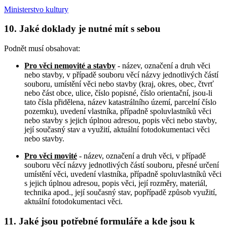
Ministerstvo kultury
10. Jaké doklady je nutné mít s sebou
Podnět musí obsahovat:
Pro věci nemovité a stavby
- název, označení a druh věci
nebo stavby, v případě souboru věcí názvy jednotlivých částí
souboru, umístění věci nebo stavby (kraj, okres, obec, čtvrť
nebo část obce, ulice, číslo popisné, číslo orientační, jsou-li
tato čísla přidělena, název katastrálního území, parcelní číslo
pozemku), uvedení vlastníka, případně spoluvlastníků věci
nebo stavby s jejich úplnou adresou, popis věci nebo stavby,
její současný stav a využití, aktuální fotodokumentaci věci
nebo stavby.
Pro věci movité
- název, označení a druh věci, v případě
souboru věcí názvy jednotlivých částí souboru, přesné určení
umístění věci, uvedení vlastníka, případně spoluvlastníků věci
s jejich úplnou adresou, popis věci, její rozměry, materiál,
technika apod., její současný stav, popřípadě způsob využití,
aktuální fotodokumentaci věci.
11. Jaké jsou potřebné formuláře a kde jsou k