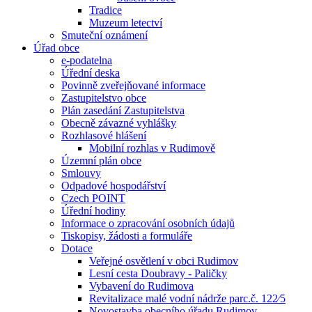
Tradice
Muzeum letectví
Smuteční oznámení
Úřad obce
e-podatelna
Úřední deska
Povinně zveřejňované informace
Zastupitelstvo obce
Plán zasedání Zastupitelstva
Obecně závazné vyhlášky
Rozhlasové hlášení
Mobilní rozhlas v Rudimově
Územní plán obce
Smlouvy
Odpadové hospodářství
Czech POINT
Úřední hodiny
Informace o zpracování osobních údajů
Tiskopisy, žádosti a formuláře
Dotace
Veřejné osvětlení v obci Rudimov
Lesní cesta Doubravy - Paličky
Vybavení do Rudimova
Revitalizace malé vodní nádrže parc.č. 122⁄5
Novostavba obecního úřadu Rudimov