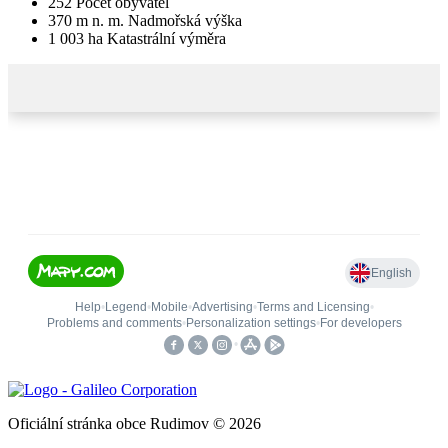
252
Počet obyvatel
370
m n. m.
Nadmořská výška
1 003
ha
Katastrální výměra
Oficiální stránka obce Rudimov © 2026