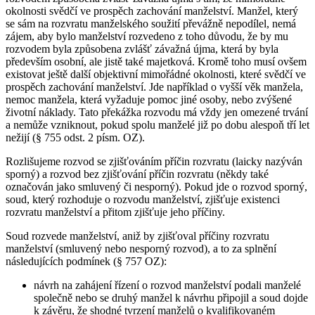
okolnosti svědčí ve prospěch zachování manželství. Manžel, který
se sám na rozvratu manželského soužití převážně nepodílel, nemá
zájem, aby bylo manželství rozvedeno z toho důvodu, že by mu
rozvodem byla způsobena zvlášť závažná újma, která by byla
především osobní, ale jistě také majetková. Kromě toho musí ovšem
existovat ještě další objektivní mimořádné okolnosti, které svědčí ve
prospěch zachování manželství. Jde například o vyšší věk manžela,
nemoc manžela, která vyžaduje pomoc jiné osoby, nebo zvýšené
životní náklady. Tato překážka rozvodu má vždy jen omezené trvání
a nemůže vzniknout, pokud spolu manželé již po dobu alespoň tří let
nežijí (§ 755 odst. 2 písm. OZ).
Rozlišujeme rozvod se zjišťováním příčin rozvratu (laicky nazýván
sporný) a rozvod bez zjišťování příčin rozvratu (někdy také
označován jako smluvený či nesporný). Pokud jde o rozvod sporný,
soud, který rozhoduje o rozvodu manželství, zjišťuje existenci
rozvratu manželství a přitom zjišťuje jeho příčiny.
Soud rozvede manželství, aniž by zjišťoval příčiny rozvratu
manželství (smluvený nebo nesporný rozvod), a to za splnění
následujících podmínek (§ 757 OZ):
návrh na zahájení řízení o rozvod manželství podali manželé
společně nebo se druhý manžel k návrhu připojil a soud dojde
k závěru, že shodné tvrzení manželů o kvalifikovaném