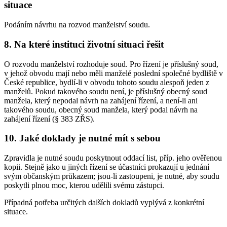
situace
Podáním návrhu na rozvod manželství soudu.
8. Na které instituci životní situaci řešit
O rozvodu manželství rozhoduje soud. Pro řízení je příslušný soud,
v jehož obvodu mají nebo měli manželé poslední společné bydliště v
České republice, bydlí-li v obvodu tohoto soudu alespoň jeden z
manželů. Pokud takového soudu není, je příslušný obecný soud
manžela, který nepodal návrh na zahájení řízení, a není-li ani
takového soudu, obecný soud manžela, který podal návrh na
zahájení řízení (§ 383 ZŘS).
10. Jaké doklady je nutné mít s sebou
Zpravidla je nutné soudu poskytnout oddací list, příp. jeho ověřenou
kopii. Stejně jako u jiných řízení se účastníci prokazují u jednání
svým občanským průkazem; jsou-li zastoupeni, je nutné, aby soudu
poskytli plnou moc, kterou udělili svému zástupci.
Případná potřeba určitých dalších dokladů vyplývá z konkrétní
situace.