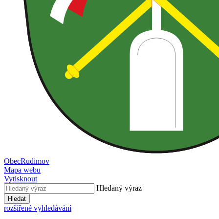
Obec
Rudimov
Mapa webu
Vytisknout
Hledaný výraz
Hledat
rozšířené vyhledávání