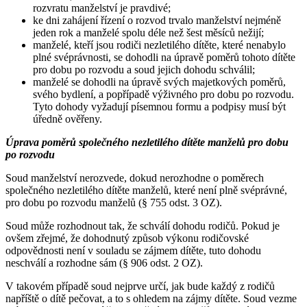
rozvratu manželství je pravdivé;
ke dni zahájení řízení o rozvod trvalo manželství nejméně
jeden rok a manželé spolu déle než šest měsíců nežijí;
manželé, kteří jsou rodiči nezletilého dítěte, které nenabylo
plné svéprávnosti, se dohodli na úpravě poměrů tohoto dítěte
pro dobu po rozvodu a soud jejich dohodu schválil;
manželé se dohodli na úpravě svých majetkových poměrů,
svého bydlení, a popřípadě výživného pro dobu po rozvodu.
Tyto dohody vyžadují písemnou formu a podpisy musí být
úředně ověřeny.
Úprava poměrů společného nezletilého dítěte manželů pro dobu
po rozvodu
Soud manželství nerozvede, dokud nerozhodne o poměrech
společného nezletilého dítěte manželů, které není plně svéprávné,
pro dobu po rozvodu manželů (§ 755 odst. 3 OZ).
Soud může rozhodnout tak, že schválí dohodu rodičů. Pokud je
ovšem zřejmé, že dohodnutý způsob výkonu rodičovské
odpovědnosti není v souladu se zájmem dítěte, tuto dohodu
neschválí a rozhodne sám (§ 906 odst. 2 OZ).
V takovém případě soud nejprve určí, jak bude každý z rodičů
napříště o dítě pečovat, a to s ohledem na zájmy dítěte. Soud vezme