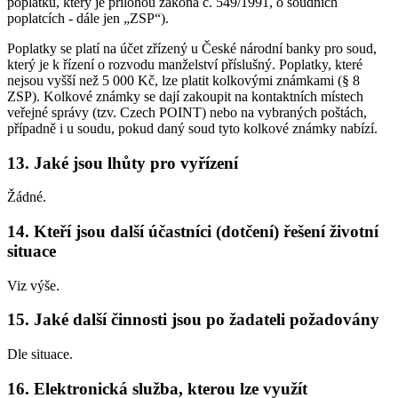
poplatků, který je přílohou zákona č. 549/1991, o soudních
poplatcích - dále jen „ZSP“).
Poplatky se platí na účet zřízený u České národní banky pro soud,
který je k řízení o rozvodu manželství příslušný. Poplatky, které
nejsou vyšší než 5 000 Kč, lze platit kolkovými známkami (§ 8
ZSP). Kolkové známky se dají zakoupit na kontaktních místech
veřejné správy (tzv. Czech POINT) nebo na vybraných poštách,
případně i u soudu, pokud daný soud tyto kolkové známky nabízí.
13. Jaké jsou lhůty pro vyřízení
Žádné.
14. Kteří jsou další účastníci (dotčení) řešení životní
situace
Viz výše.
15. Jaké další činnosti jsou po žadateli požadovány
Dle situace.
16. Elektronická služba, kterou lze využít