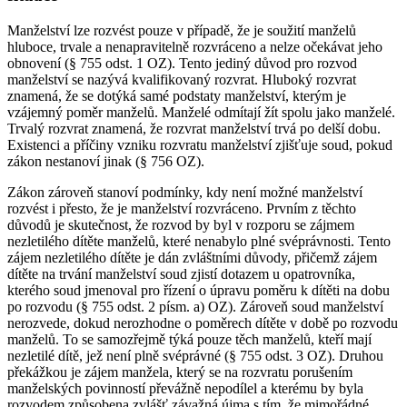
Manželství lze rozvést pouze v případě, že je soužití manželů
hluboce, trvale a nenapravitelně rozvráceno a nelze očekávat jeho
obnovení (§ 755 odst. 1 OZ). Tento jediný důvod pro rozvod
manželství se nazývá kvalifikovaný rozvrat. Hluboký rozvrat
znamená, že se dotýká samé podstaty manželství, kterým je
vzájemný poměr manželů. Manželé odmítají žít spolu jako manželé.
Trvalý rozvrat znamená, že rozvrat manželství trvá po delší dobu.
Existenci a příčiny vzniku rozvratu manželství zjišťuje soud, pokud
zákon nestanoví jinak (§ 756 OZ).
Zákon zároveň stanoví podmínky, kdy není možné manželství
rozvést i přesto, že je manželství rozvráceno. Prvním z těchto
důvodů je skutečnost, že rozvod by byl v rozporu se zájmem
nezletilého dítěte manželů, které nenabylo plné svéprávnosti. Tento
zájem nezletilého dítěte je dán zvláštními důvody, přičemž zájem
dítěte na trvání manželství soud zjistí dotazem u opatrovníka,
kterého soud jmenoval pro řízení o úpravu poměru k dítěti na dobu
po rozvodu (§ 755 odst. 2 písm. a) OZ). Zároveň soud manželství
nerozvede, dokud nerozhodne o poměrech dítěte v době po rozvodu
manželů. To se samozřejmě týká pouze těch manželů, kteří mají
nezletilé dítě, jež není plně svéprávné (§ 755 odst. 3 OZ). Druhou
překážkou je zájem manžela, který se na rozvratu porušením
manželských povinností převážně nepodílel a kterému by byla
rozvodem způsobena zvlášť závažná újma s tím, že mimořádné