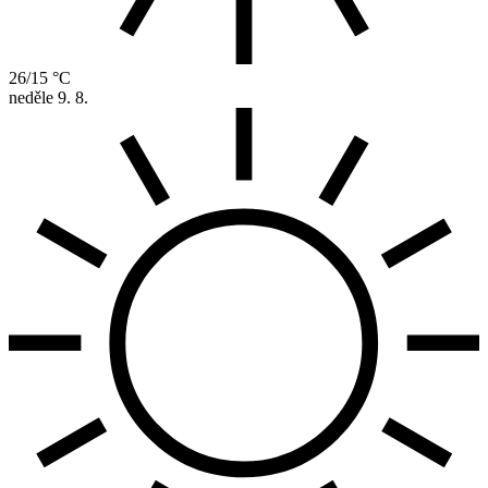
26/15 °C
neděle
9. 8.