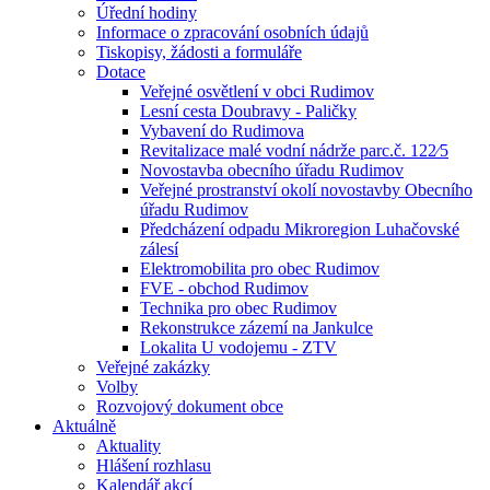
Úřední hodiny
Informace o zpracování osobních údajů
Tiskopisy, žádosti a formuláře
Dotace
Veřejné osvětlení v obci Rudimov
Lesní cesta Doubravy - Paličky
Vybavení do Rudimova
Revitalizace malé vodní nádrže parc.č. 122⁄5
Novostavba obecního úřadu Rudimov
Veřejné prostranství okolí novostavby Obecního
úřadu Rudimov
Předcházení odpadu Mikroregion Luhačovské
zálesí
Elektromobilita pro obec Rudimov
FVE - obchod Rudimov
Technika pro obec Rudimov
Rekonstrukce zázemí na Jankulce
Lokalita U vodojemu - ZTV
Veřejné zakázky
Volby
Rozvojový dokument obce
Aktuálně
Aktuality
Hlášení rozhlasu
Kalendář akcí