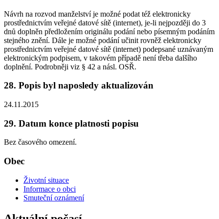
Návrh na rozvod manželství je možné podat též elektronicky
prostřednictvím veřejné datové sítě (internet), je-li nejpozději do 3
dnů doplněn předložením originálu podání nebo písemným podáním
stejného znění. Dále je možné podání učinit rovněž elektronicky
prostřednictvím veřejné datové sítě (internet) podepsané uznávaným
elektronickým podpisem, v takovém případě není třeba dalšího
doplnění. Podrobněji viz § 42 a násl. OSŘ.
28. Popis byl naposledy aktualizován
24.11.2015
29. Datum konce platnosti popisu
Bez časového omezení.
Obec
Životní situace
Informace o obci
Smuteční oznámení
Aktuální počasí