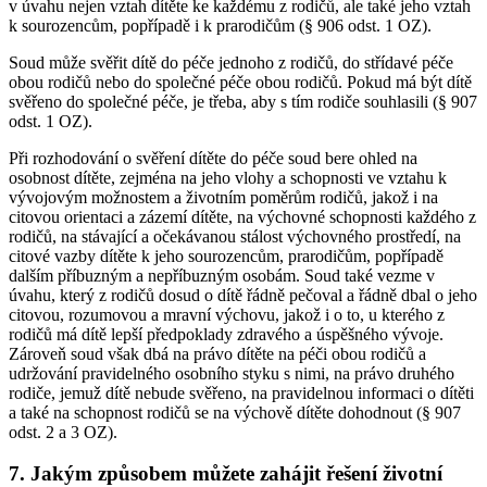
v úvahu nejen vztah dítěte ke každému z rodičů, ale také jeho vztah
k sourozencům, popřípadě i k prarodičům (§ 906 odst. 1 OZ).
Soud může svěřit dítě do péče jednoho z rodičů, do střídavé péče
obou rodičů nebo do společné péče obou rodičů. Pokud má být dítě
svěřeno do společné péče, je třeba, aby s tím rodiče souhlasili (§ 907
odst. 1 OZ).
Při rozhodování o svěření dítěte do péče soud bere ohled na
osobnost dítěte, zejména na jeho vlohy a schopnosti ve vztahu k
vývojovým možnostem a životním poměrům rodičů, jakož i na
citovou orientaci a zázemí dítěte, na výchovné schopnosti každého z
rodičů, na stávající a očekávanou stálost výchovného prostředí, na
citové vazby dítěte k jeho sourozencům, prarodičům, popřípadě
dalším příbuzným a nepříbuzným osobám. Soud také vezme v
úvahu, který z rodičů dosud o dítě řádně pečoval a řádně dbal o jeho
citovou, rozumovou a mravní výchovu, jakož i o to, u kterého z
rodičů má dítě lepší předpoklady zdravého a úspěšného vývoje.
Zároveň soud však dbá na právo dítěte na péči obou rodičů a
udržování pravidelného osobního styku s nimi, na právo druhého
rodiče, jemuž dítě nebude svěřeno, na pravidelnou informaci o dítěti
a také na schopnost rodičů se na výchově dítěte dohodnout (§ 907
odst. 2 a 3 OZ).
7. Jakým způsobem můžete zahájit řešení životní