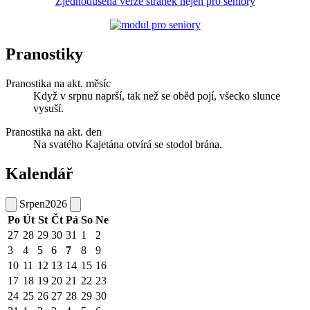
Zjednodušená verze stránek nejen pro seniory
Pranostiky
Pranostika na akt. měsíc
Když v srpnu naprší, tak než se oběd pojí, všecko slunce
vysuší.
Pranostika na akt. den
Na svatého Kajetána otvírá se stodol brána.
Kalendář
Srpen
2026
Po
Út
St
Čt
Pá
So
Ne
27
28
29
30
31
1
2
3
4
5
6
7
8
9
10
11
12
13
14
15
16
17
18
19
20
21
22
23
24
25
26
27
28
29
30