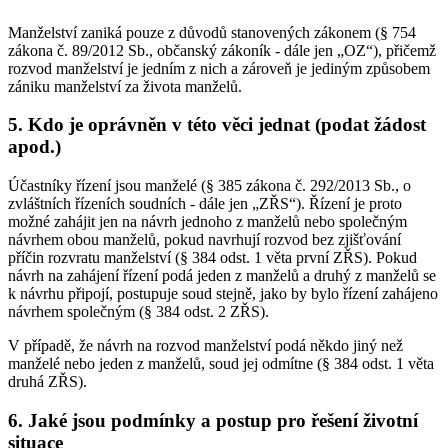
Manželství zaniká pouze z důvodů stanovených zákonem (§ 754
zákona č. 89/2012 Sb., občanský zákoník - dále jen „OZ“), přičemž
rozvod manželství je jedním z nich a zároveň je jediným způsobem
zániku manželství za života manželů.
5. Kdo je oprávněn v této věci jednat (podat žádost
apod.)
Účastníky řízení jsou manželé (§ 385 zákona č. 292/2013 Sb., o
zvláštních řízeních soudních - dále jen „ZŘS“). Řízení je proto
možné zahájit jen na návrh jednoho z manželů nebo společným
návrhem obou manželů, pokud navrhují rozvod bez zjišťování
příčin rozvratu manželství (§ 384 odst. 1 věta první ZŘS). Pokud
návrh na zahájení řízení podá jeden z manželů a druhý z manželů se
k návrhu připojí, postupuje soud stejně, jako by bylo řízení zahájeno
návrhem společným (§ 384 odst. 2 ZŘS).
V případě, že návrh na rozvod manželství podá někdo jiný než
manželé nebo jeden z manželů, soud jej odmítne (§ 384 odst. 1 věta
druhá ZŘS).
6. Jaké jsou podmínky a postup pro řešení životní
situace