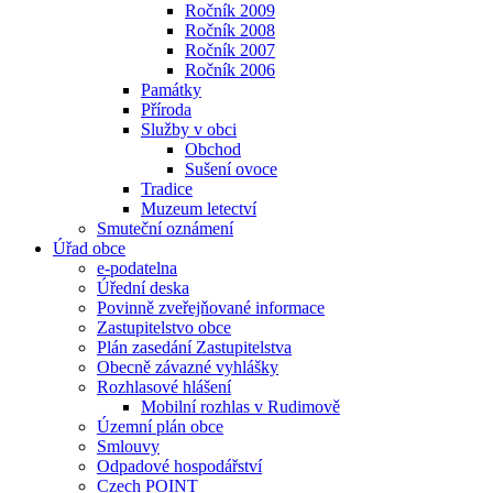
Ročník 2009
Ročník 2008
Ročník 2007
Ročník 2006
Památky
Příroda
Služby v obci
Obchod
Sušení ovoce
Tradice
Muzeum letectví
Smuteční oznámení
Úřad obce
e-podatelna
Úřední deska
Povinně zveřejňované informace
Zastupitelstvo obce
Plán zasedání Zastupitelstva
Obecně závazné vyhlášky
Rozhlasové hlášení
Mobilní rozhlas v Rudimově
Územní plán obce
Smlouvy
Odpadové hospodářství
Czech POINT