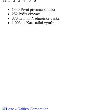
31
1
2
3
4
5
6
1440
První písemná zmínka
252
Počet obyvatel
370
m n. m.
Nadmořská výška
1 003
ha
Katastrální výměra