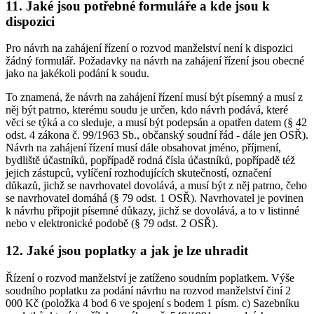
11. Jaké jsou potřebné formuláře a kde jsou k
dispozici
Pro návrh na zahájení řízení o rozvod manželství není k dispozici
žádný formulář. Požadavky na návrh na zahájení řízení jsou obecné
jako na jakékoli podání k soudu.
To znamená, že návrh na zahájení řízení musí být písemný a musí z
něj být patrno, kterému soudu je určen, kdo návrh podává, které
věci se týká a co sleduje, a musí být podepsán a opatřen datem (§ 42
odst. 4 zákona č. 99/1963 Sb., občanský soudní řád - dále jen OSŘ).
Návrh na zahájení řízení musí dále obsahovat jméno, příjmení,
bydliště účastníků, popřípadě rodná čísla účastníků, popřípadě též
jejich zástupců, vylíčení rozhodujících skutečností, označení
důkazů, jichž se navrhovatel dovolává, a musí být z něj patrno, čeho
se navrhovatel domáhá (§ 79 odst. 1 OSŘ). Navrhovatel je povinen
k návrhu připojit písemné důkazy, jichž se dovolává, a to v listinné
nebo v elektronické podobě (§ 79 odst. 2 OSŘ).
12. Jaké jsou poplatky a jak je lze uhradit
Řízení o rozvod manželství je zatíženo soudním poplatkem. Výše
soudního poplatku za podání návrhu na rozvod manželství činí 2
000 Kč (položka 4 bod 6 ve spojení s bodem 1 písm. c) Sazebníku