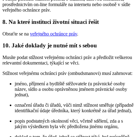
prostřednictvím on-line formuláře na internetu nebo osobně v sídle
veřejného ochránce práv.
8. Na které instituci životní situaci řešit
Obraťte se na
veřejného ochránce práv
.
10. Jaké doklady je nutné mít s sebou
Musíte podat stížnost veřejnému ochránci práv a předložit veškerou
relevantní dokumentaci, týkající se věci.
Stížnost veřejnému ochránci práv (ombudsmanovi) musí zahrnovat:
jméno, příjmení a bydliště stěžovatele (u právnické osoby
název, sídlo a osobu oprávněnou jménem právnické osoby
jednat),
označení úřadu či úřadů, vůči nimž stížnost směřuje (případně
identifikační údaje úředníka, který konkrétně za úřad jednal),
popis podstatných okolností věci, včetně sdělení, zda a s
jakým výsledkem byla věc předložena jinému orgánu,
doklad o tom, že úřad, jehož se stížnost týká, byl neúspěšně