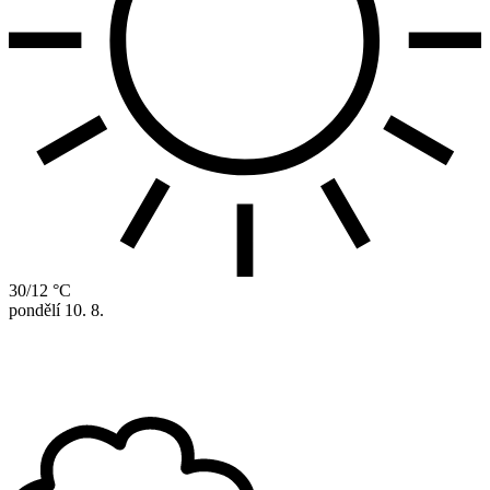
30/12 °C
pondělí
10. 8.