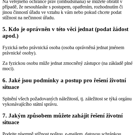
Na veřejného ochránce práv (ombudsmana) se můžete obrátit v
případě, že nesouhlasíte s postupem, opatřením, rozhodnutím či
jinou činností úřadu ve vztahu k vám nebo pokud chcete podat
stížnost na nečinnost úřadu.
5. Kdo je oprávněn v této věci jednat (podat žádost
apod.)
Fyzická nebo právnická osoba (osoba oprávněná jednat jménem
právnické osoby).
Za fyzickou osobu může jednat zmocněný zástupce (na základě plné
moci).
6. Jaké jsou podmínky a postup pro řešení životní
situace
Splnění všech požadovaných náležitostí, tj. záležitost se týká orgánu
vykonávajícího státní správu.
7. Jakým způsobem můžete zahájit řešení životní
situace
Podejte písemně stížnost poštou, e-mailem, datovou schránkou,