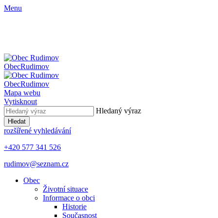
Menu
Obec
Rudimov
Obec
Rudimov
Mapa webu
Vytisknout
Hledaný výraz
Hledat
rozšířené vyhledávání
+420 577 341 526
rudimov@seznam.cz
Obec
Životní situace
Informace o obci
Historie
Současnost