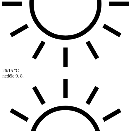
26/15 °C
neděle
9. 8.