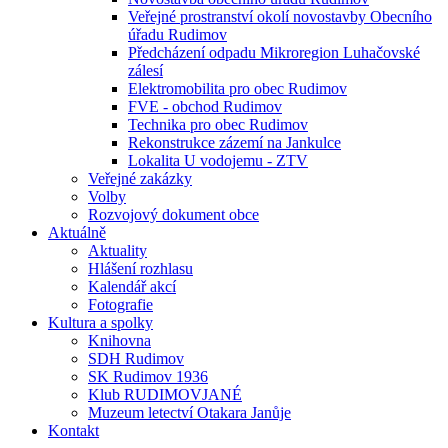
Veřejné prostranství okolí novostavby Obecního
úřadu Rudimov
Předcházení odpadu Mikroregion Luhačovské
zálesí
Elektromobilita pro obec Rudimov
FVE - obchod Rudimov
Technika pro obec Rudimov
Rekonstrukce zázemí na Jankulce
Lokalita U vodojemu - ZTV
Veřejné zakázky
Volby
Rozvojový dokument obce
Aktuálně
Aktuality
Hlášení rozhlasu
Kalendář akcí
Fotografie
Kultura a spolky
Knihovna
SDH Rudimov
SK Rudimov 1936
Klub RUDIMOVJANÉ
Muzeum letectví Otakara Janůje
Kontakt