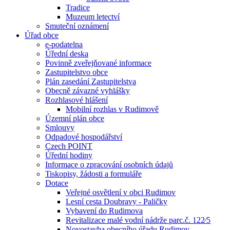
Tradice
Muzeum letectví
Smuteční oznámení
Úřad obce
e-podatelna
Úřední deska
Povinně zveřejňované informace
Zastupitelstvo obce
Plán zasedání Zastupitelstva
Obecně závazné vyhlášky
Rozhlasové hlášení
Mobilní rozhlas v Rudimově
Územní plán obce
Smlouvy
Odpadové hospodářství
Czech POINT
Úřední hodiny
Informace o zpracování osobních údajů
Tiskopisy, žádosti a formuláře
Dotace
Veřejné osvětlení v obci Rudimov
Lesní cesta Doubravy - Paličky
Vybavení do Rudimova
Revitalizace malé vodní nádrže parc.č. 122⁄5
Novostavba obecního úřadu Rudimov