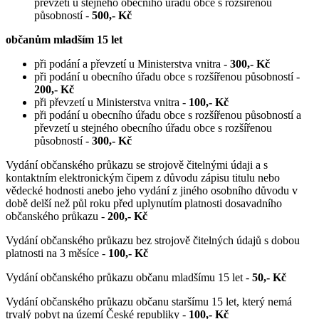
převzetí u stejného obecního úřadu obce s rozšířenou
působností -
500,- Kč
občanům mladším 15 let
při podání a převzetí u Ministerstva vnitra -
300,- Kč
při podání u obecního úřadu obce s rozšířenou působností -
200,- Kč
při převzetí u Ministerstva vnitra -
100,- Kč
při podání u obecního úřadu obce s rozšířenou působností a
převzetí u stejného obecního úřadu obce s rozšířenou
působností -
300,- Kč
Vydání občanského průkazu se strojově čitelnými údaji a s
kontaktním elektronickým čipem z důvodu zápisu titulu nebo
vědecké hodnosti anebo jeho vydání z jiného osobního důvodu v
době delší než půl roku před uplynutím platnosti dosavadního
občanského průkazu -
200,- Kč
Vydání občanského průkazu bez strojově čitelných údajů s dobou
platnosti na 3 měsíce -
100,- Kč
Vydání občanského průkazu občanu mladšímu 15 let -
50,- Kč
Vydání občanského průkazu občanu staršímu 15 let, který nemá
trvalý pobyt na území České republiky -
100,- Kč