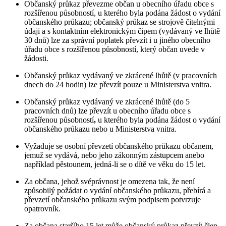
Občanský průkaz převezme občan u obecního úřadu obce s
rozšířenou působností, u kterého byla podána žádost o vydání
občanského průkazu; občanský průkaz se strojově čitelnými
údaji a s kontaktním elektronickým čipem (vydávaný ve lhůtě
30 dnů) lze za správní poplatek převzít i u jiného obecního
úřadu obce s rozšířenou působností, který občan uvede v
žádosti.
Občanský průkaz vydávaný ve zkrácené lhůtě (v pracovních
dnech do 24 hodin) lze převzít pouze u Ministerstva vnitra.
Občanský průkaz vydávaný ve zkrácené lhůtě (do 5
pracovních dnů) lze převzít u obecního úřadu obce s
rozšířenou působností
,
u kterého byla podána žádost o vydání
občanského průkazu nebo u Ministerstva vnitra.
Vyžaduje se osobní převzetí občanského průkazu občanem,
jemuž se vydává, nebo jeho zákonným zástupcem anebo
například pěstounem, jedná-li se o dítě ve věku do 15 let.
Za občana, jehož svéprávnost je omezena tak, že není
způsobilý požádat o vydání občanského průkazu, přebírá a
převzetí občanského průkazu svým podpisem potvrzuje
opatrovník.
Za občana staršího 15 let může občanský průkaz převzít člen