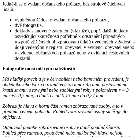
Jedná-li se o vydání občanského průkazu bez strojově čitelných
údajů:
vyplněnou žádost o vydání občanského průkazu,
dvě fotografie,
doklady stanovené zákonem (viz níže), popř. další doklady
osvědčující skutečnosti potřebné k odstranění případných
rozporů zjištěných při zpracování údajů uvedených v žádosti s
údaji vedenými v registru obyvatel, v evidenci obyvatel anebo
v evidenci občanských průkazů nebo v evidenci cestovních
dokladů.
Fotografie musí mít tyto náležitosti:
Má hladký povrch a je v černobílém nebo barevném provedení, je
obdélníkového tvaru o rozměrech 35 mm x 45 mm, postavená na
kratší stranu, s rovnými nebo zaoblenými rohy s poloměrem r = 3
mm +/- 0,5 mm, o tloušťce od 0,13 mm do 0,27 mm.
Zobrazuje hlavu a horní část ramen zobrazované osoby, a to v
předním čelném pohledu. Pohled zobrazované osoby směřuje do
objektivu.
Odpovídá podobě zobrazované osoby v době podání žádosti.
Pohled přes rameno, pootočená nebo nakloněná hlava nejsou