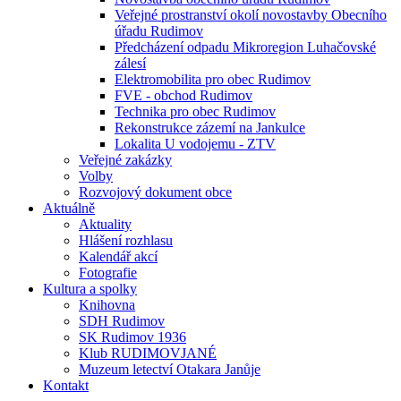
Veřejné prostranství okolí novostavby Obecního
úřadu Rudimov
Předcházení odpadu Mikroregion Luhačovské
zálesí
Elektromobilita pro obec Rudimov
FVE - obchod Rudimov
Technika pro obec Rudimov
Rekonstrukce zázemí na Jankulce
Lokalita U vodojemu - ZTV
Veřejné zakázky
Volby
Rozvojový dokument obce
Aktuálně
Aktuality
Hlášení rozhlasu
Kalendář akcí
Fotografie
Kultura a spolky
Knihovna
SDH Rudimov
SK Rudimov 1936
Klub RUDIMOVJANÉ
Muzeum letectví Otakara Janůje
Kontakt