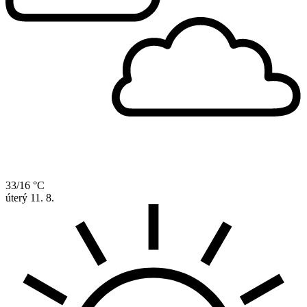
33/16 °C
úterý
11. 8.