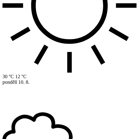
30 °C
12 °C
pondělí
10. 8.