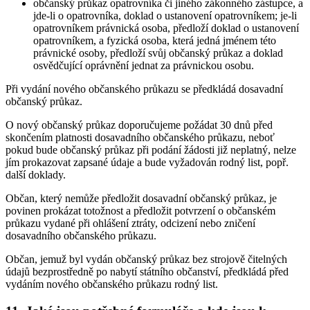
občanský průkaz opatrovníka či jiného zákonného zástupce, a
jde-li o opatrovníka, doklad o ustanovení opatrovníkem; je-li
opatrovníkem právnická osoba, předloží doklad o ustanovení
opatrovníkem, a fyzická osoba, která jedná jménem této
právnické osoby, předloží svůj občanský průkaz a doklad
osvědčující oprávnění jednat za právnickou osobu.
Při vydání nového občanského průkazu se předkládá dosavadní
občanský průkaz.
O nový občanský průkaz doporučujeme požádat 30 dnů před
skončením platnosti dosavadního občanského průkazu, neboť
pokud bude občanský průkaz při podání žádosti již neplatný, nelze
jím prokazovat zapsané údaje a bude vyžadován rodný list, popř.
další doklady.
Občan, který nemůže předložit dosavadní občanský průkaz, je
povinen prokázat totožnost a předložit potvrzení o občanském
průkazu vydané při ohlášení ztráty, odcizení nebo zničení
dosavadního občanského průkazu.
Občan, jemuž byl vydán občanský průkaz bez strojově čitelných
údajů bezprostředně po nabytí státního občanství, předkládá před
vydáním nového občanského průkazu rodný list.