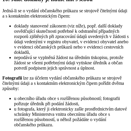
Jedná-li se o vydání občanského průkazu se strojově čitelnými údaji
a s kontaktním elektronickým čipem:
doklady stanovené zákonem (viz níže), popř. další doklady
osvědčující skutečnosti potřebné k odstranění případných
rozporů zjištěných při zpracování údajů uvedených v žádosti s
údaji vedenými v registru obyvatel, v evidenci obyvatel anebo
v evidenci občanských průkazů nebo v evidenci cestovních
dokladů,
nepodává se vyplněná žádost na úředním tiskopisu, protože
žádost se všemi potřebnými údaji vytiskne úředník a občan
potvrdí podpisem jejich správnost a úplnost.
Fotografii
lze za účelem vydání občanského průkazu se strojově
čitelnými údaji a s kontaktním elektronickým čipem pořídit dvěma
způsoby:
u obecního úřadu obce s rozšířenou působností; fotografii
pořizuje úředník při podání žádosti,
u fotografa, který ji elektronicky zašle prostřednictvím datové
schránky Ministerstva vnitra obecnímu úřadu obce s
rozšířenou působností, u něhož požádáte o vydání
občanského průkazu.