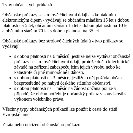
Typy občanských průkazů
Občanské průkazy se strojově čitelnými údaji a s kontaktním
elektronickým čipem - vydávají se občanům mladším 15 let s dobou
platnosti na 5 let, občanům starším 15 let s dobou platnosti na 10 let
a občanům starším 70 let s dobou platnosti na 35 let.
Občanské průkazy bez strojově čitelných údajů - tyto průkazy se
vydávají:
s dobou platnosti na 6 měsíců, jestliže nelze vydávat občanské
průkazy se strojově čitelnými údaji, protože došlo k technické
závadě na zařízení zabezpečujícím jejich výrobu nebo ke
katastrofě či jiné mimořádné události,
s dobou platnosti na 3 měsíce, jestliže o něj požádá občan
bezprostředně po nabytí českého státního občanství,
s dobou platnosti na 1 měsíc na žádost občana pouze v
případě, že občan potřebuje občanský průkaz v souvislosti s
výkonem volebního práva.
Všechny typy občanských průkazů lze použít k cestě do států
Evropské unie.
Ztráta nebo odcizení občanského průkazu