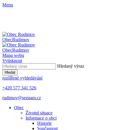
Menu
Obec
Rudimov
Obec
Rudimov
Mapa webu
Vytisknout
Hledaný výraz
Hledat
rozšířené vyhledávání
+420 577 341 526
rudimov@seznam.cz
Obec
Životní situace
Informace o obci
Historie
Současnost