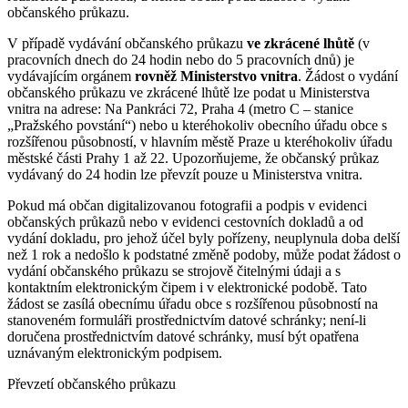
občanského průkazu.
V případě vydávání občanského průkazu
ve zkrácené lhůtě
(v
pracovních dnech do 24 hodin nebo do 5 pracovních dnů) je
vydávajícím orgánem
rovněž Ministerstvo vnitra
. Žádost o vydání
občanského průkazu ve zkrácené lhůtě lze podat u Ministerstva
vnitra na adrese: Na Pankráci 72, Praha 4 (metro C – stanice
„Pražského povstání“) nebo u kteréhokoliv obecního úřadu obce s
rozšířenou působností, v hlavním městě Praze u kteréhokoliv úřadu
městské části Prahy 1 až 22. Upozorňujeme, že občanský průkaz
vydávaný do 24 hodin lze převzít pouze u Ministerstva vnitra.
Pokud má občan digitalizovanou fotografii a podpis v evidenci
občanských průkazů nebo v evidenci cestovních dokladů a od
vydání dokladu, pro jehož účel byly pořízeny, neuplynula doba delší
než 1 rok a nedošlo k podstatné změně podoby, může podat žádost o
vydání občanského průkazu se strojově čitelnými údaji a s
kontaktním elektronickým čipem i v elektronické podobě. Tato
žádost se zasílá obecnímu úřadu obce s rozšířenou působností na
stanoveném formuláři prostřednictvím datové schránky; není-li
doručena prostřednictvím datové schránky, musí být opatřena
uznávaným elektronickým podpisem.
Převzetí občanského průkazu