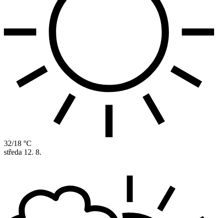
32/18 °C
středa
12. 8.