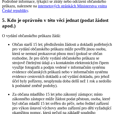
Podrobné informace, týkající se ztráty nebo odcizení občanského
průkazu, naleznete na
internetových stránkách Ministerstva vnitra
České republiky
.
5. Kdo je oprávněn v této věci jednat (podat žádost
apod.)
O vydání občanského průkazu žádá:
Občan starší 15 let; předložením žádosti a dokladů potřebných
pro vydání občanského průkazu může pověřit jinou osobu,
která se nemusí prokazovat plnou mocí (pokud se občan
rozhodne, že pro účely vydání občanského průkazu se
strojově čitelnými údaji a s kontaktním elektronickým čipem
využije fotografii a podpis vedené v informačním systému
evidence občanských průkazů nebo v informačním systému
evidence cestovních dokladů a od vydání dokladu, pro jehož
účel byly pořízeny, neuplynula doba delší než 1 rok a nedošlo
k podstatné změně podoby).
Za občana mladšího 15 let jeho zákonný zástupce; místo
zákonného zástupce může žádost podat pěstoun, osoba, které
byl občan mladší 15 let svěřen do péče, nebo ředitel zařízení
pro výkon ústavní výchovy anebo zařízení pro děti vyžadující
okamžitou pomoc, která pečují na základě soudního