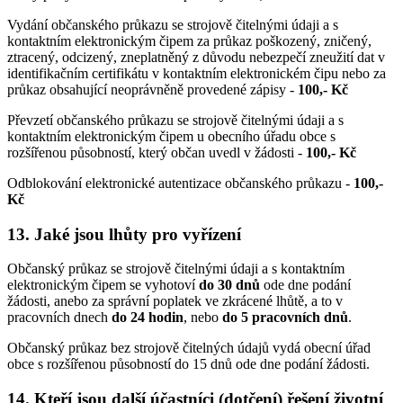
Vydání občanského průkazu se strojově čitelnými údaji a s
kontaktním elektronickým čipem za průkaz poškozený, zničený,
ztracený, odcizený, zneplatněný z důvodu nebezpečí zneužití dat v
identifikačním certifikátu v kontaktním elektronickém čipu nebo za
průkaz obsahující neoprávněně provedené zápisy -
100,- Kč
Převzetí občanského průkazu se strojově čitelnými údaji a s
kontaktním elektronickým čipem u obecního úřadu obce s
rozšířenou působností, který občan uvedl v žádosti -
100,- Kč
Odblokování elektronické autentizace občanského průkazu -
100,-
Kč
13. Jaké jsou lhůty pro vyřízení
Občanský průkaz se strojově čitelnými údaji a s kontaktním
elektronickým čipem se vyhotoví
do 30 dnů
ode dne podání
žádosti, anebo za správní poplatek ve zkrácené lhůtě, a to v
pracovních dnech
do 24 hodin
, nebo
do 5 pracovních dnů
.
Občanský průkaz bez strojově čitelných údajů vydá obecní úřad
obce s rozšířenou působností do 15 dnů ode dne podání žádosti.
14. Kteří jsou další účastníci (dotčení) řešení životní