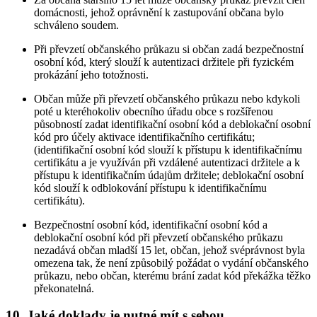
domácnosti, jehož oprávnění k zastupování občana bylo
schváleno soudem.
Při převzetí občanského průkazu si občan zadá bezpečnostní
osobní kód, který slouží k autentizaci držitele při fyzickém
prokázání jeho totožnosti.
Občan může při převzetí občanského průkazu nebo kdykoli
poté u kteréhokoliv obecního úřadu obce s rozšířenou
působností zadat identifikační osobní kód a deblokační osobní
kód pro účely aktivace identifikačního certifikátu;
(identifikační osobní kód slouží k přístupu k identifikačnímu
certifikátu a je využíván při vzdálené autentizaci držitele a k
přístupu k identifikačním údajům držitele; deblokační osobní
kód slouží k odblokování přístupu k identifikačnímu
certifikátu).
Bezpečnostní osobní kód, identifikační osobní kód a
deblokační osobní kód při převzetí občanského průkazu
nezadává občan mladší 15 let, občan, jehož svéprávnost byla
omezena tak, že není způsobilý požádat o vydání občanského
průkazu, nebo občan, kterému brání zadat kód překážka těžko
překonatelná.
10. Jaké doklady je nutné mít s sebou