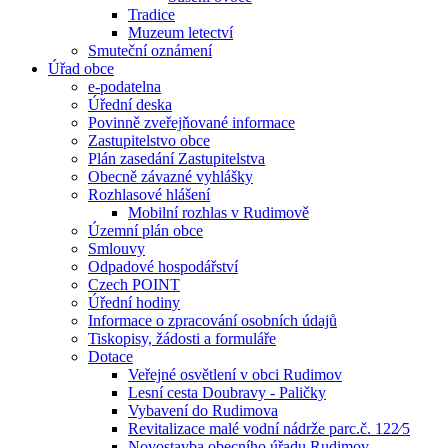
Tradice
Muzeum letectví
Smuteční oznámení
Úřad obce
e-podatelna
Úřední deska
Povinně zveřejňované informace
Zastupitelstvo obce
Plán zasedání Zastupitelstva
Obecně závazné vyhlášky
Rozhlasové hlášení
Mobilní rozhlas v Rudimově
Územní plán obce
Smlouvy
Odpadové hospodářství
Czech POINT
Úřední hodiny
Informace o zpracování osobních údajů
Tiskopisy, žádosti a formuláře
Dotace
Veřejné osvětlení v obci Rudimov
Lesní cesta Doubravy - Paličky
Vybavení do Rudimova
Revitalizace malé vodní nádrže parc.č. 122⁄5
Novostavba obecního úřadu Rudimov