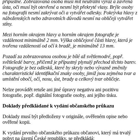
přípustné. Zobrazovaná osoba musí mít neutrální výraz a zavřená
ústa, oči musí být otevřené a nesmí být překryté vlasy. Brýle osoby
na fotografii nesmí zakrývat oči a vytvářet odlesky. Pokrývka hlavy z
náboženských nebo zdravotních důvodů nesmí na obličeji vytvářet
stíny.
Mezi horním okrajem hlavy a horním okrajem fotografie je
vzdálenost minimálně 2 mm. Výška obličejové části hlavy, která je
tvořena vzdáleností od očí k bradě, je minimálně 13 mm.
Pozadí za zobrazovanou osobou je bílé až světlemodré, popř.
světlešedé barvy, přičemž je přípustný plynulý přechod těchto barev.
Fotografie je bez odlesků, které by skryly nebo výrazně změnily
charakteristické identifikační znaky osoby, jimiž jsou zejména tvar a
umístění obočí, očí, nosu, úst, brady a celkový tvar obličeje.
Nelze provádět retuše ani jiné úpravy negativu ani pozitivu
fotografie, popř. digitální fotografie osoby, ani jejího tisku.
Doklady předkládané k vydání občanského průkazu
Doklady musí být předloženy v originále, ověřeném opise nebo
ověřené kopii.
K vydání prvního občanského průkazu občanovi, který má trvalý
pobyt na území České republiky, se předkládá: