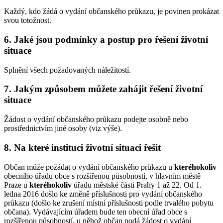
Každý, kdo žádá o vydání občanského průkazu, je povinen prokázat
svou totožnost.
6. Jaké jsou podmínky a postup pro řešení životní
situace
Splnění všech požadovaných náležitostí.
7. Jakým způsobem můžete zahájit řešení životní
situace
Žádost o vydání občanského průkazu podejte osobně nebo
prostřednictvím jiné osoby (viz výše).
8. Na které instituci životní situaci řešit
Občan může požádat o vydání občanského průkazu u
kteréhokoliv
obecního úřadu obce s rozšířenou působností, v hlavním městě
Praze u
kteréhokoliv
úřadu městské části Prahy 1 až 22. Od 1.
ledna 2016 došlo ke změně příslušnosti pro vydání občanského
průkazu (došlo ke zrušení místní příslušnosti podle trvalého pobytu
občana). Vydávajícím úřadem bude ten obecní úřad obce s
rozšířenou působností, u něhož občan podá žádost o vydání