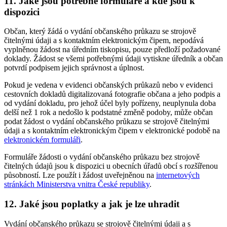
11. Jaké jsou potřebné formuláře a kde jsou k
dispozici
Občan, který žádá o vydání občanského průkazu se strojově
čitelnými údaji a s kontaktním elektronickým čipem, nepodává
vyplněnou žádost na úředním tiskopisu, pouze předloží požadované
doklady. Žádost se všemi potřebnými údaji vytiskne úředník a občan
potvrdí podpisem jejich správnost a úplnost.
Pokud je vedena v evidenci občanských průkazů nebo v evidenci
cestovních dokladů digitalizovaná fotografie občana a jeho podpis a
od vydání dokladu, pro jehož účel byly pořízeny, neuplynula doba
delší než 1 rok a nedošlo k podstatné změně podoby, může občan
podat žádost o vydání občanského průkazu se strojově čitelnými
údaji a s kontaktním elektronickým čipem v elektronické podobě na
elektronickém formuláři
.
Formuláře žádosti o vydání občanského průkazu bez strojově
čitelných údajů jsou k dispozici u obecních úřadů obcí s rozšířenou
působností. Lze použít i žádost uveřejněnou na
internetových
stránkách Ministerstva vnitra České republiky
.
12. Jaké jsou poplatky a jak je lze uhradit
Vydání občanského průkazu se strojově čitelnými údaji a s