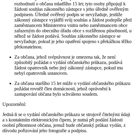
rozhodnutí o občana mladšího 15 let; tyto osoby připojují k
žádosti souhlas zákonného zástupce s jeho úředně ověřeným
podpisem. Úředně ověřený podpis se nevyžaduje, jestliže
zákonný zástupce vyjádřil svůj souhlas a žádost podepíše před
zaměstnancem Ministerstva vnitra nebo zaměstnancem obce
zařazeným do obecního úřadu obce s rozšířenou působností, u
něhož se žádost podává. Souhlas zákonného zástupce se
nevyžaduje, pokud je jeho opatření spojeno s překážkou těžko
překonatelnou.
Za občana, jehož svéprávnost je omezena tak, že není
způsobilý požádat o vydání občanského průkazu, podává
žádost opatrovník nebo jiný zákonný zástupce, pokud mu
nebyl opatrovník ustanoven.
Za občana staršího 15 let může o vydání občanského průkazu
požádat rovněž člen domácnosti, jehož oprávnění k
zastupování občana bylo schváleno soudem.
Upozornění:
Jedná-li se o vydání občanského průkazu se strojově čitelnými údaji
a s kontaktním elektronickým čipem, je nutná při podání žádosti
osobní přítomnost občana, jemuž bude občanský průkaz vydán, z
důvodu pořizování jeho fotografie a podpisu.