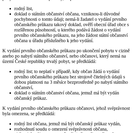
rodný list,
doklad o státním občanství občana, vzniknou-li důvodné
pochybnosti o tomto údaji; nemá-li žadatel o vydání prvního
občanského průkazu takový doklad, ověří obecní úřad obce s
rozšířenou působností, u kterého podává žádost o vydání
prvního občanského průkazu, na jeho žádost státní občanství
občana u úřadu příslušného k jeho vydání.
K vydání prvního občanského průkazu po ukončení pobytu v cizině
anebo po nabytí státního občanství, nebo občanovi, který nemá na
území České republiky trvalý pobyt, se předkládá:
rodný list; to neplatí v případě, kdy občan žádá o vydání
prvního občanského průkazu bez strojově čitelných údajů s
dobou platnosti na 3 měsíce bezprostředně po nabytí státního
občanství,
doklad o státním občanství občana, jemuž má být vydán
občanský průkaz.
K vydání prvního občanského průkazu občanovi, jehož svéprávnost
byla omezena, se předkládá:
rodný list občana, jemuž má být občanský průkaz vydán,
rozhodnutí soudu o omezení svéprávnosti občana,