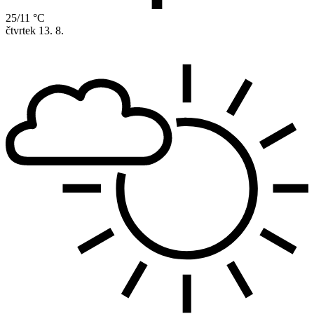
25/11 °C
čtvrtek
13. 8.