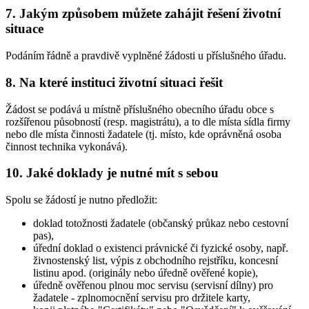
7. Jakým způsobem můžete zahájit řešení životní
situace
Podáním řádně a pravdivě vyplněné žádosti u příslušného úřadu.
8. Na které instituci životní situaci řešit
Žádost se podává u místně příslušného obecního úřadu obce s
rozšířenou působností (resp. magistrátu), a to dle místa sídla firmy
nebo dle místa činnosti žadatele (tj. místo, kde oprávněná osoba
činnost technika vykonává).
10. Jaké doklady je nutné mít s sebou
Spolu se žádostí je nutno předložit:
doklad totožnosti žadatele (občanský průkaz nebo cestovní
pas),
úřední doklad o existenci právnické či fyzické osoby, např.
živnostenský list, výpis z obchodního rejstříku, koncesní
listinu apod. (originály nebo úředně ověřené kopie),
úředně ověřenou plnou moc servisu (servisní dílny) pro
žadatele - zplnomocnění servisu pro držitele karty,