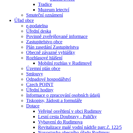
Tradice
Muzeum letectví
Smuteční oznámení
Úřad obce
e-podatelna
Úřední deska
Povinně zveřejňované informace
Zastupitelstvo obce
Plán zasedání Zastupitelstva
Obecně závazné vyhlášky
Rozhlasové hlášení
Mobilní rozhlas v Rudimově
Územní plán obce
Smlouvy
Odpadové hospodářství
Czech POINT
Úřední hodiny
Informace o zpracování osobních údajů
Tiskopisy, žádosti a formuláře
Dotace
Veřejné osvětlení v obci Rudimov
Lesní cesta Doubravy - Paličky
Vybavení do Rudimova
Revitalizace malé vodní nádrže parc.č. 122⁄5
Novostavba obecního úřadu Rudimov