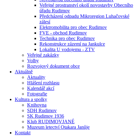
Veřejné prostranství okolí novostavby Obecního
úřadu Rudimov
Předcházení odpadu Mikroregion Luhačovské
zálesí
Elektromobilita pro obec Rudimov
FVE - obchod Rudimov
Technika pro obec Rudimov
Rekonstrukce zázemí na Jankulce
Lokalita U vodojemu - ZTV
Veřejné zakázky
Volby
Rozvojový dokument obce
Aktuálně
Aktuality
Hlášení rozhlasu
Kalendář akcí
Fotografie
Kultura a spolky
Knihovna
SDH Rudimov
SK Rudimov 1936
Klub RUDIMOVJANÉ
Muzeum letectví Otakara Janůje
Kontakt