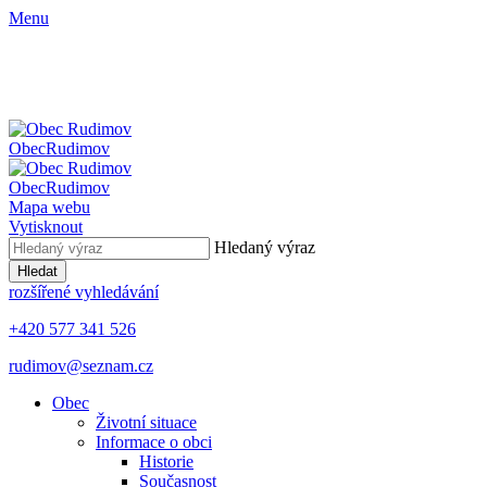
Menu
Obec
Rudimov
Obec
Rudimov
Mapa webu
Vytisknout
Hledaný výraz
Hledat
rozšířené vyhledávání
+420 577 341 526
rudimov@seznam.cz
Obec
Životní situace
Informace o obci
Historie
Současnost