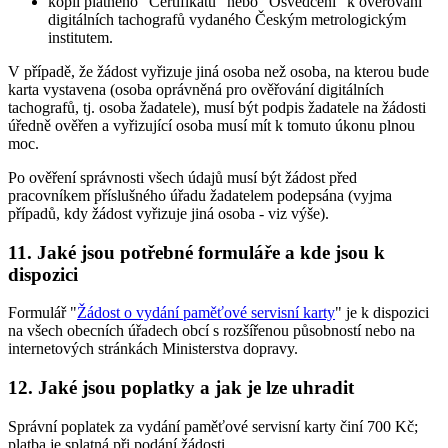
kopii platného "Certifikátu" nebo "Osvědčení" k ověřování
digitálních tachografů vydaného Českým metrologickým
institutem.
V případě, že žádost vyřizuje jiná osoba než osoba, na kterou bude
karta vystavena (osoba oprávněná pro ověřování digitálních
tachografů, tj. osoba žadatele), musí být podpis žadatele na žádosti
úředně ověřen a vyřizující osoba musí mít k tomuto úkonu plnou
moc.
Po ověření správnosti všech údajů musí být žádost před
pracovníkem příslušného úřadu žadatelem podepsána (vyjma
případů, kdy žádost vyřizuje jiná osoba - viz výše).
11. Jaké jsou potřebné formuláře a kde jsou k
dispozici
Formulář "
Žádost o vydání paměťové servisní karty
" je k dispozici
na všech obecních úřadech obcí s rozšířenou působností nebo na
internetových stránkách Ministerstva dopravy.
12. Jaké jsou poplatky a jak je lze uhradit
Správní poplatek za vydání paměťové servisní karty činí 700 Kč;
platba je splatná při podání žádosti.