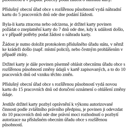
Příslušný obecní úřad obce s rozšířenou působností vydá náhradní
kartu do 5 pracovních dnů ode dne podání žádosti.
Byla-li karta ztracena nebo odcizena, je držitel karty povinen
požádat o zneplatnění karty do 7 dnů ode dne, kdy k události došlo,
a v případě potřeby podat žádost o náhradu karty.
Žádost je nutno doložit protokolem příslušného úřadu státu, v němž
ke krádeži došlo (např. místní policií), nebo čestným prohlášením v
případě ztráty.
Držitel karty je dále povinen písemně ohlásit obecnímu úřadu obce s
rozšířenou působností změny údajů v kartě zapisovaných, a to do 10
pracovních dnů od vzniku těchto změn.
Příslušný obecní úřad obce s rozšířenou působností vydá novou
kartu do 15 pracovních dnů od doručení oznámení o ohlášení změny
údaje.
Jestliže držitel karty pozbyl oprávnění k výkonu autorizované
činnosti podle zvláštního právního předpisu, je povinen ji odevzdat
do 10 pracovních dnů ode dne právní moci rozhodnutí o pozbytí
autorizace na příslušném obecním úřadu obce s rozšířenou
působností.