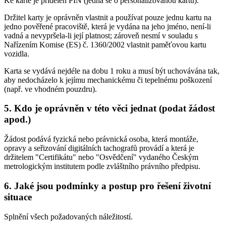
Ke kartě je přidělen PIN (jedná se o personalizovanou kartu).
Držitel karty je oprávněn vlastnit a používat pouze jednu kartu na
jedno pověřené pracoviště, která je vydána na jeho jméno, není-li
vadná a nevypršela-li její platnost; zároveň nesmí v souladu s
Nařízením Komise (ES) č. 1360/2002 vlastnit paměťovou kartu
vozidla.
Karta se vydává nejdéle na dobu 1 roku a musí být uchovávána tak,
aby nedocházelo k jejímu mechanickému či tepelnému poškození
(např. ve vhodném pouzdru).
5. Kdo je oprávněn v této věci jednat (podat žádost
apod.)
Žádost podává fyzická nebo právnická osoba, která montáže,
opravy a seřizování digitálních tachografů provádí a která je
držitelem "Certifikátu" nebo "Osvědčení" vydaného Českým
metrologickým institutem podle zvláštního právního předpisu.
6. Jaké jsou podmínky a postup pro řešení životní
situace
Splnění všech požadovaných náležitostí.