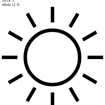
28/14 °C
středa
12. 8.