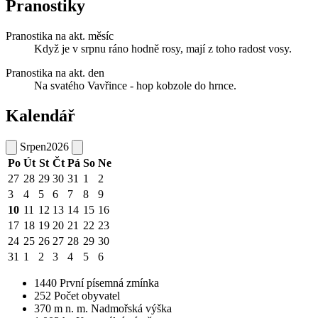
Pranostiky
Pranostika na akt. měsíc
Když je v srpnu ráno hodně rosy, mají z toho radost vosy.
Pranostika na akt. den
Na svatého Vavřince - hop kobzole do hrnce.
Kalendář
Srpen
2026
Po
Út
St
Čt
Pá
So
Ne
27
28
29
30
31
1
2
3
4
5
6
7
8
9
10
11
12
13
14
15
16
17
18
19
20
21
22
23
24
25
26
27
28
29
30
31
1
2
3
4
5
6
1440
První písemná zmínka
252
Počet obyvatel
370
m n. m.
Nadmořská výška