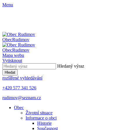
Menu
Obec
Rudimov
Obec
Rudimov
Mapa webu
Vytisknout
Hledaný výraz
Hledat
rozšířené vyhledávání
+420 577 341 526
rudimov@seznam.cz
Obec
Životní situace
Informace o obci
Historie
Současnost