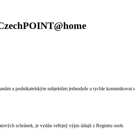
vím CzechPOINT@home
e občanům a podnikatelským subjektům jednoduše a rychle komunikovat s
ových schránek, je vydán veřejný výpis údajů z Registru osob.