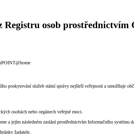
 z Registru osob prostřednict
CzechPOINT@home
ějšího poskytování služeb státní správy nejširší veřejnosti a umožňuj
ických osobách nebo orgánech veřejné moci.
 a jejím následném zaslání prostřednictvím Informačního systému dat
hránky žadatele.