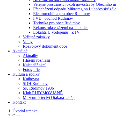
Veřejné prostranství okolí novostavby Obecního 
Předcházení odpadu Mikroregion Luhačovské zále
Elektromobilita pro obec Rudimov
FVE - obchod Rudimov
Technika pro obec Rudimov
Rekonstrukce zázemí na Jankulce
Lokalita U vodojemu - ZTV
Veřejné zakázky
Volby
Rozvojový dokument obce
Aktuálně
Aktuality
Hlášení rozhlasu
Kalendář akcí
Fotografie
Kultura a spolky
Knihovna
SDH Rudimov
SK Rudimov 1936
Klub RUDIMOVJANÉ
Muzeum letectví Otakara Janůje
Kontakt
Úvodní stránka
Obec