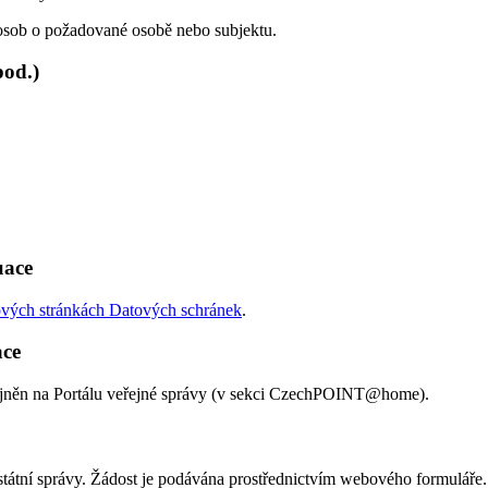
u osob o požadované osobě nebo subjektu.
pod.)
uace
vých stránkách Datových schránek
.
ace
eřejněn na Portálu veřejné správy (v sekci CzechPOINT@home).
 státní správy. Žádost je podávána prostřednictvím webového formuláře.