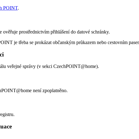
ech POINT
.
e ověřuje prostřednictvím přihlášení do datové schránky.
 POINT je třeba se prokázat občanským průkazem nebo cestovním pase
ci
ortálu veřejné správy (v sekci CzechPOINT@home).
zechPOINT@home není zpoplatněno.
egistru.
ituace