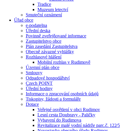
Tradice
Muzeum letectví
Smuteční oznámení
Úřad obce
e-podatelna
Úřední deska
Povinně zveřejňované informace
Zastupitelstvo obce
Plán zasedání Zastupitelstva
Obecně závazné vyhlášky
Rozhlasové hlášení
Mobilní rozhlas v Rudimově
Územní plán obce
Smlouvy
Odpadové hospodářství
Czech POINT
Úřední hodiny
Informace o zpracování osobních údajů
Tiskopisy, žádosti a formuláře
Dotace
Veřejné osvětlení v obci Rudimov
Lesní cesta Doubravy - Paličky
Vybavení do Rudimova
Revitalizace malé vodní nádrže parc.č. 122⁄5
Novostavba obecního úřadu Rudimov