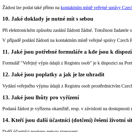
Žádost lze podat také přímo na
kontaktním místě veřejné správy Cz
10. Jaké doklady je nutné mít s sebou
Při elektronickém způsobu zaslání žádosti žádné. Totožnost žadatele s
V případě podání žádosti na kontaktním místě veřejné správy Czech
11. Jaké jsou potřebné formuláře a kde jsou k dispozi
Formulář "Veřejný výpis údajů z Registru osob" je k dispozici na P
12. Jaké jsou poplatky a jak je lze uhradit
Vydání veřejného výpisu údajů z Registru osob prostřednictvím C
13. Jaké jsou lhůty pro vyřízení
Podaná žádost je vyřízena okamžitě, resp. v závislosti na dostupnosti r
14. Kteří jsou další účastníci (dotčení) řešení životní s
Další účastníci postupu nejsou stanoveni.