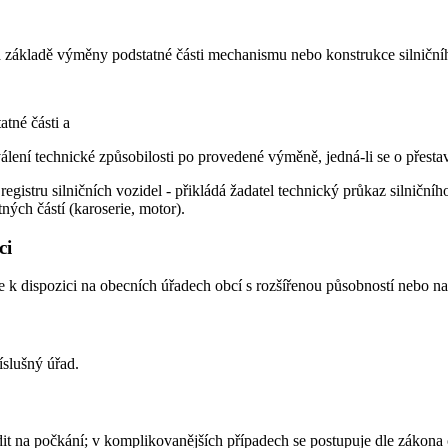
na základě výměny podstatné části mechanismu nebo konstrukce silničního
tné části a
lení technické způsobilosti po provedené výměně, jedná-li se o přestav
egistru silničních vozidel - přikládá žadatel technický průkaz silničn
ných částí (karoserie, motor).
ci
je k dispozici na obecních úřadech obcí s rozšířenou působností nebo n
slušný úřad.
dit na počkání; v komplikovanějších případech se postupuje dle zákona 