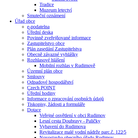
Tradice
Muzeum letectví
Smuteční oznámení
Úřad obce
e-podatelna
Úřední deska
Povinně zveřejňované informace
Zastupitelstvo obce
Plán zasedání Zastupitelstva
Obecně závazné vyhlášky
Rozhlasové hlášení
Mobilní rozhlas v Rudimově
Územní plán obce
Smlouvy
Odpadové hospodářství
Czech POINT
Úřední hodiny
Informace o zpracování osobních údajů
Tiskopisy, žádosti a formuláře
Dotace
Veřejné osvětlení v obci Rudimov
Lesní cesta Doubravy - Paličky
Vybavení do Rudimova
Revitalizace malé vodní nádrže parc.č. 122⁄5
Novostavba obecního úřadu Rudimov