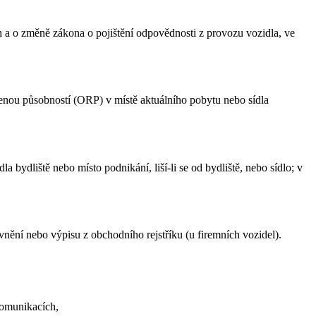
 a o změně zákona o pojištění odpovědnosti z provozu vozidla, ve
ířenou působností (ORP) v místě aktuálního pobytu nebo sídla
ydliště nebo místo podnikání, liší-li se od bydliště, nebo sídlo; v
vnění nebo výpisu z obchodního rejstříku (u firemních vozidel).
komunikacích,