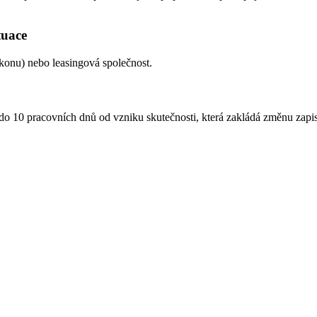
ituace
onu) nebo leasingová společnost.
at do 10 pracovních dnů od vzniku skutečnosti, která zakládá změnu zap