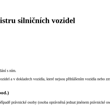
stru silničních vozidel
dání s ním.
vozidel a v dokladech vozidla, které nejsou přihlášením vozidla nebo z
pod.)
 případě právnické osoby (osoba oprávněná jednat jménem právnické os