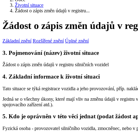
Životní situace
Žádost o zápis změn údajů v registru...
Žádost o zápis změn údajů v regi
Základní znění
Rozšířené znění
Úplné znění
3. Pojmenování (název) životní situace
Žádost o zápis změn údajů v registru silničních vozidel
4. Základní informace k životní situaci
Tato situace se týká registrace vozidla a jeho provozování, příp. naklá
Jedná se o všechny úkony, které mají vliv na změnu údajů v registru 
spojovacího zařízení atd.).
5. Kdo je oprávněn v této věci jednat (podat žádost a
Fyzická osoba - provozovatel silničního vozidla, zmocněnec, nebo v