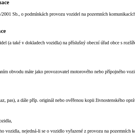
uace
56/2001 Sb., o podmínkách provozu vozidel na pozemních komunikacích
ace
idel (a také v dokladech vozidla) na příslušný obecní úřad obce s rozš
ním obvodu máte jako provozovatel motorového nebo přípojného vozidla b
az, pas), a dále příp. originál nebo ověřenou kopii živnostenského oprá
ozidla,
ného vozidla, nejedná-li se o vozidlo vyřazené z provozu na pozemních 