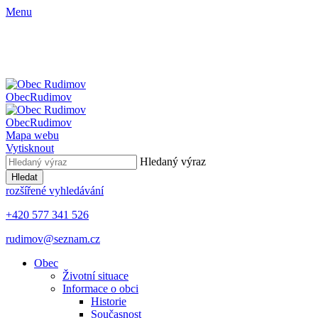
Menu
Obec
Rudimov
Obec
Rudimov
Mapa webu
Vytisknout
Hledaný výraz
Hledat
rozšířené vyhledávání
+420 577 341 526
rudimov@seznam.cz
Obec
Životní situace
Informace o obci
Historie
Současnost