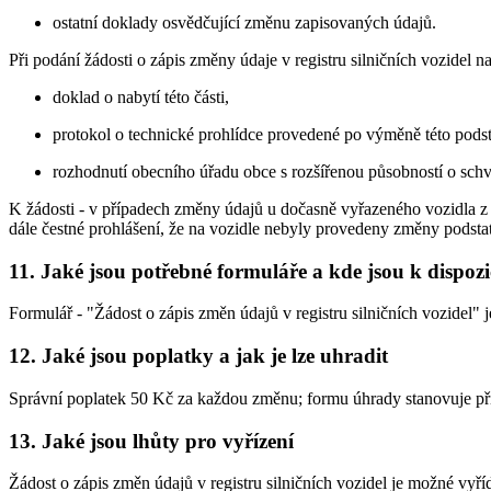
ostatní doklady osvědčující změnu zapisovaných údajů.
Při podání žádosti o zápis změny údaje v registru silničních vozidel 
doklad o nabytí této části,
protokol o technické prohlídce provedené po výměně této podsta
rozhodnutí obecního úřadu obce s rozšířenou působností o schvá
K žádosti - v případech změny údajů u dočasně vyřazeného vozidla z r
dále čestné prohlášení, že na vozidle nebyly provedeny změny podstat
11. Jaké jsou potřebné formuláře a kde jsou k dispozi
Formulář - "Žádost o zápis změn údajů v registru silničních vozidel" 
12. Jaké jsou poplatky a jak je lze uhradit
Správní poplatek 50 Kč za každou změnu; formu úhrady stanovuje pří
13. Jaké jsou lhůty pro vyřízení
Žádost o zápis změn údajů v registru silničních vozidel je možné vyří