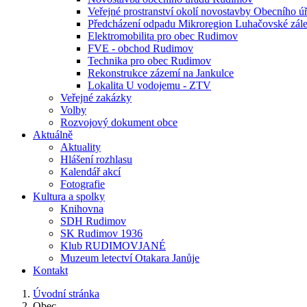
Veřejné prostranství okolí novostavby Obecního 
Předcházení odpadu Mikroregion Luhačovské zále
Elektromobilita pro obec Rudimov
FVE - obchod Rudimov
Technika pro obec Rudimov
Rekonstrukce zázemí na Jankulce
Lokalita U vodojemu - ZTV
Veřejné zakázky
Volby
Rozvojový dokument obce
Aktuálně
Aktuality
Hlášení rozhlasu
Kalendář akcí
Fotografie
Kultura a spolky
Knihovna
SDH Rudimov
SK Rudimov 1936
Klub RUDIMOVJANÉ
Muzeum letectví Otakara Janůje
Kontakt
Úvodní stránka
Obec