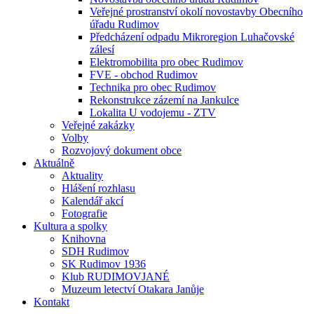
Veřejné prostranství okolí novostavby Obecního
úřadu Rudimov
Předcházení odpadu Mikroregion Luhačovské
zálesí
Elektromobilita pro obec Rudimov
FVE - obchod Rudimov
Technika pro obec Rudimov
Rekonstrukce zázemí na Jankulce
Lokalita U vodojemu - ZTV
Veřejné zakázky
Volby
Rozvojový dokument obce
Aktuálně
Aktuality
Hlášení rozhlasu
Kalendář akcí
Fotografie
Kultura a spolky
Knihovna
SDH Rudimov
SK Rudimov 1936
Klub RUDIMOVJANÉ
Muzeum letectví Otakara Janůje
Kontakt