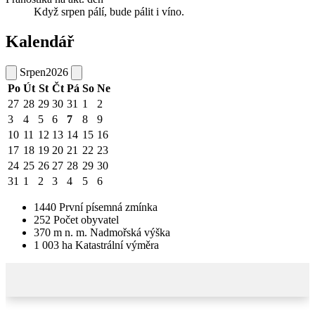
Když srpen pálí, bude pálit i víno.
Kalendář
Srpen
2026
Po
Út
St
Čt
Pá
So
Ne
27
28
29
30
31
1
2
3
4
5
6
7
8
9
10
11
12
13
14
15
16
17
18
19
20
21
22
23
24
25
26
27
28
29
30
31
1
2
3
4
5
6
1440
První písemná zmínka
252
Počet obyvatel
370
m n. m.
Nadmořská výška
1 003
ha
Katastrální výměra