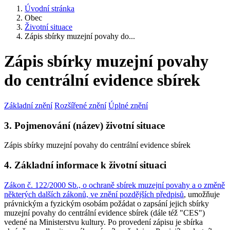
Úvodní stránka
Obec
Životní situace
Zápis sbírky muzejní povahy do...
Zápis sbírky muzejní povahy
do centrální evidence sbírek
Základní znění
Rozšířené znění
Úplné znění
3. Pojmenování (název) životní situace
Zápis sbírky muzejní povahy do centrální evidence sbírek
4. Základní informace k životní situaci
Zákon č. 122/2000 Sb., o ochraně sbírek muzejní povahy a o změně
některých dalších zákonů, ve znění pozdějších předpisů
, umožňuje
právnickým a fyzickým osobám požádat o zapsání jejich sbírky
muzejní povahy do centrální evidence sbírek (dále též "CES")
vedené na Ministerstvu kultury. Po provedení zápisu je sbírka