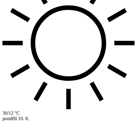
30/12 °C
pondělí
10. 8.