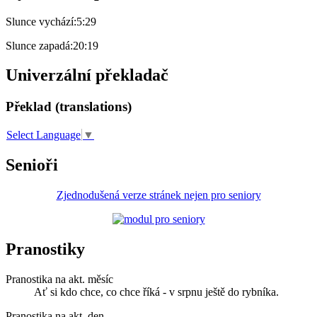
Slunce vychází:
5:29
Slunce zapadá:
20:19
Univerzální překladač
Překlad (translations)
Select Language
▼
Senioři
Zjednodušená verze stránek nejen pro seniory
Pranostiky
Pranostika na akt. měsíc
Ať si kdo chce, co chce říká - v srpnu ještě do rybníka.
Pranostika na akt. den