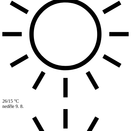
26/15 °C
neděle
9. 8.