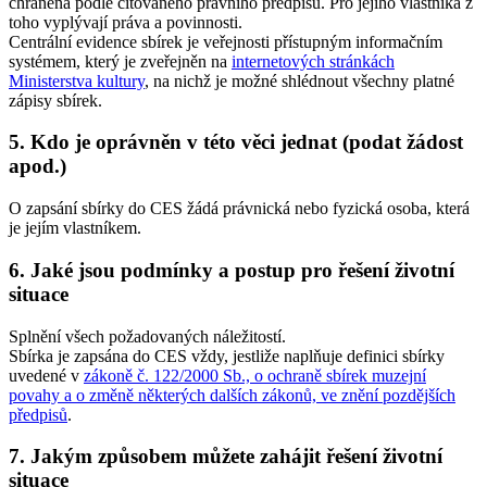
chráněna podle citovaného právního předpisu. Pro jejího vlastníka z
toho vyplývají práva a povinnosti.
Centrální evidence sbírek je veřejnosti přístupným informačním
systémem, který je zveřejněn na
internetových stránkách
Ministerstva kultury
, na nichž je možné shlédnout všechny platné
zápisy sbírek.
5. Kdo je oprávněn v této věci jednat (podat žádost
apod.)
O zapsání sbírky do CES žádá právnická nebo fyzická osoba, která
je jejím vlastníkem.
6. Jaké jsou podmínky a postup pro řešení životní
situace
Splnění všech požadovaných náležitostí.
Sbírka je zapsána do CES vždy, jestliže naplňuje definici sbírky
uvedené v
zákoně č. 122/2000 Sb., o ochraně sbírek muzejní
povahy a o změně některých dalších zákonů, ve znění pozdějších
předpisů
.
7. Jakým způsobem můžete zahájit řešení životní
situace