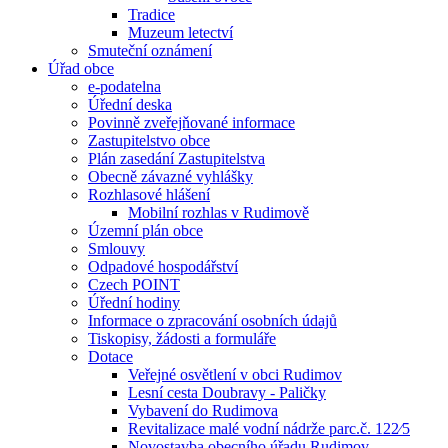
Tradice
Muzeum letectví
Smuteční oznámení
Úřad obce
e-podatelna
Úřední deska
Povinně zveřejňované informace
Zastupitelstvo obce
Plán zasedání Zastupitelstva
Obecně závazné vyhlášky
Rozhlasové hlášení
Mobilní rozhlas v Rudimově
Územní plán obce
Smlouvy
Odpadové hospodářství
Czech POINT
Úřední hodiny
Informace o zpracování osobních údajů
Tiskopisy, žádosti a formuláře
Dotace
Veřejné osvětlení v obci Rudimov
Lesní cesta Doubravy - Paličky
Vybavení do Rudimova
Revitalizace malé vodní nádrže parc.č. 122⁄5
Novostavba obecního úřadu Rudimov