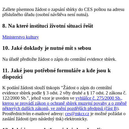
Zašlete písemnou žádost o zapsání sbírky do CES poštou na adresu
příslušného úřadu (osobní návštěva není nutná).
8. Na které instituci životní situaci řešit
Ministerstvo kultury
10. Jaké doklady je nutné mít s sebou
Na úřadě předložte žádost o zápis do centrální evidence sbírek.
11. Jaké jsou potřebné formuláře a kde jsou k
dispozici
K podání žádosti slouží tiskopis "Žádost o zápis do centrální
evidence sbírek podle § 3 odst. 2 věty druhé a § 17 odst. 2 zákona č.
122/2000 Sb.", jehož vzor je uveden ve
vyhlášce č. 275/2000 Sb.,
kterou se provádí zákon o ochraně sbírek muzejní povahy a o změně
některých dalších zákonů, ve znění pozdějších předpisů (část B)
.
Prostřednictvím e-mailové adresy:
ces@mkcr.cz
je možné požádat o
zaslání žádosti (pro následný tisk) elektronicky.