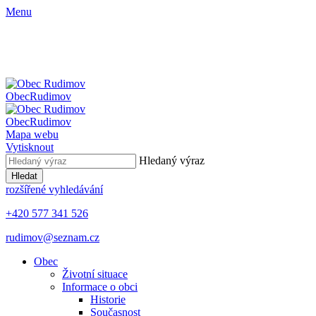
Menu
Obec
Rudimov
Obec
Rudimov
Mapa webu
Vytisknout
Hledaný výraz
Hledat
rozšířené vyhledávání
+420 577 341 526
rudimov@seznam.cz
Obec
Životní situace
Informace o obci
Historie
Současnost