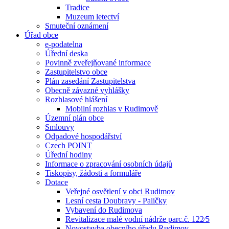
Tradice
Muzeum letectví
Smuteční oznámení
Úřad obce
e-podatelna
Úřední deska
Povinně zveřejňované informace
Zastupitelstvo obce
Plán zasedání Zastupitelstva
Obecně závazné vyhlášky
Rozhlasové hlášení
Mobilní rozhlas v Rudimově
Územní plán obce
Smlouvy
Odpadové hospodářství
Czech POINT
Úřední hodiny
Informace o zpracování osobních údajů
Tiskopisy, žádosti a formuláře
Dotace
Veřejné osvětlení v obci Rudimov
Lesní cesta Doubravy - Paličky
Vybavení do Rudimova
Revitalizace malé vodní nádrže parc.č. 122⁄5
Novostavba obecního úřadu Rudimov