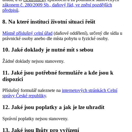
zákonem č. 280/2009 Sb., daňový řád, ve znění pozdějších
předpisů
.
8. Na které instituci životní situaci řešit
Místně příslušný celní úřad
(daňové oddělení), určený dle sídla u
právnické osoby anebo dle místa pobytu u fyzické osoby.
10. Jaké doklady je nutné mít s sebou
Žádné doklady nejsou stanoveny.
11. Jaké jsou potřebné formuláře a kde jsou k
dispozici
Příslušný formulář naleznete na
internetových stránkách Celní
správy České republiky
.
12. Jaké jsou poplatky a jak je lze uhradit
Správní poplatky nejsou stanoveny.
13. Jaké jsou lhůty pro vyřízení