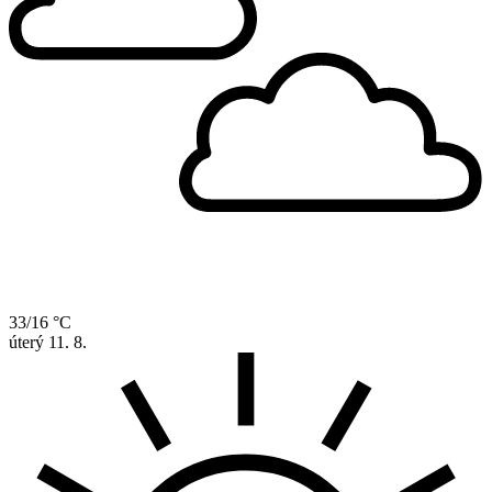
33/16 °C
úterý
11. 8.