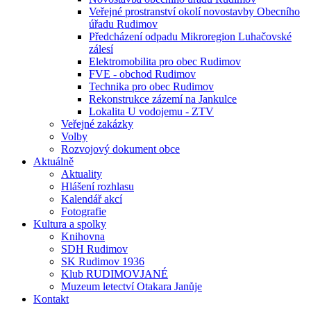
Veřejné prostranství okolí novostavby Obecního
úřadu Rudimov
Předcházení odpadu Mikroregion Luhačovské
zálesí
Elektromobilita pro obec Rudimov
FVE - obchod Rudimov
Technika pro obec Rudimov
Rekonstrukce zázemí na Jankulce
Lokalita U vodojemu - ZTV
Veřejné zakázky
Volby
Rozvojový dokument obce
Aktuálně
Aktuality
Hlášení rozhlasu
Kalendář akcí
Fotografie
Kultura a spolky
Knihovna
SDH Rudimov
SK Rudimov 1936
Klub RUDIMOVJANÉ
Muzeum letectví Otakara Janůje
Kontakt