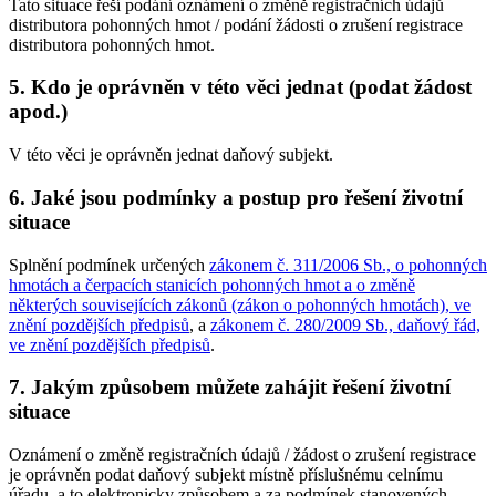
Tato situace řeší podání oznámení o změně registračních údajů
distributora pohonných hmot / podání žádosti o zrušení registrace
distributora pohonných hmot.
5. Kdo je oprávněn v této věci jednat (podat žádost
apod.)
V této věci je oprávněn jednat daňový subjekt.
6. Jaké jsou podmínky a postup pro řešení životní
situace
Splnění podmínek určených
zákonem č. 311/2006 Sb., o pohonných
hmotách a čerpacích stanicích pohonných hmot a o změně
některých souvisejících zákonů (zákon o pohonných hmotách), ve
znění pozdějších předpisů
, a
zákonem č. 280/2009 Sb., daňový řád,
ve znění pozdějších předpisů
.
7. Jakým způsobem můžete zahájit řešení životní
situace
Oznámení o změně registračních údajů / žádost o zrušení registrace
je oprávněn podat daňový subjekt místně příslušnému celnímu
úřadu, a to
elektronicky
způsobem a za podmínek stanovených