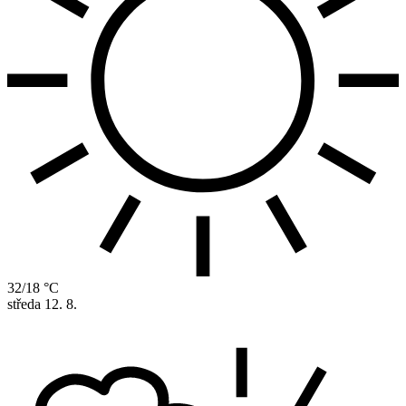
32/18 °C
středa
12. 8.