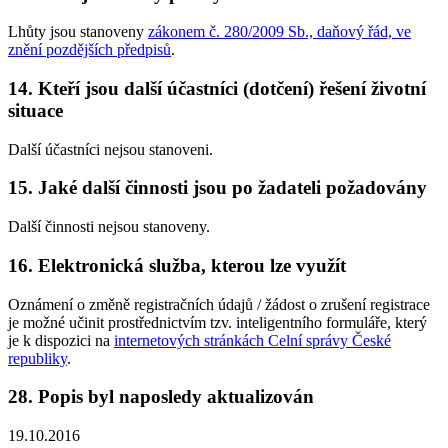
Lhůty jsou stanoveny
zákonem č. 280/2009 Sb., daňový řád, ve
znění pozdějších předpisů
.
14. Kteří jsou další účastníci (dotčení) řešení životní
situace
Další účastníci nejsou stanoveni.
15. Jaké další činnosti jsou po žadateli požadovány
Další činnosti nejsou stanoveny.
16. Elektronická služba, kterou lze využít
Oznámení o změně registračních údajů / žádost o zrušení registrace
je možné učinit prostřednictvím tzv. inteligentního formuláře, který
je k dispozici na
internetových stránkách Celní správy České
republiky
.
28. Popis byl naposledy aktualizován
19.10.2016