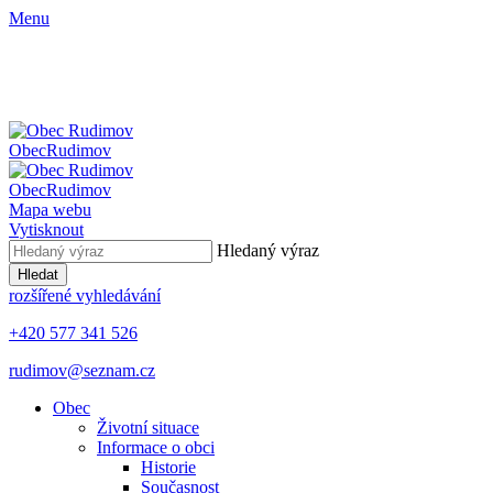
Menu
Obec
Rudimov
Obec
Rudimov
Mapa webu
Vytisknout
Hledaný výraz
Hledat
rozšířené vyhledávání
+420 577 341 526
rudimov@seznam.cz
Obec
Životní situace
Informace o obci
Historie
Současnost