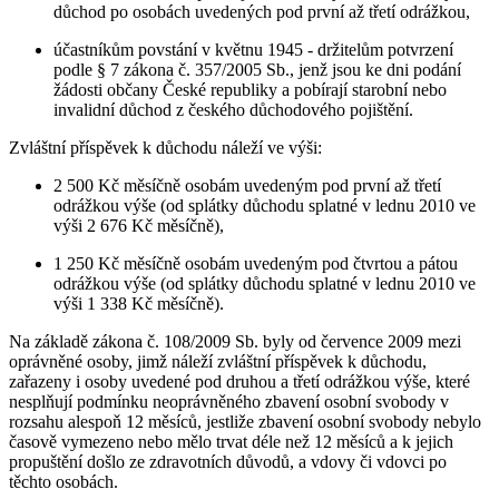
důchod po osobách uvedených pod první až třetí odrážkou,
účastníkům povstání v květnu 1945 - držitelům potvrzení
podle § 7 zákona č. 357/2005 Sb., jenž jsou ke dni podání
žádosti občany České republiky a pobírají starobní nebo
invalidní důchod z českého důchodového pojištění.
Zvláštní příspěvek k důchodu náleží ve výši:
2 500 Kč měsíčně osobám uvedeným pod první až třetí
odrážkou výše (od splátky důchodu splatné v lednu 2010 ve
výši 2 676 Kč měsíčně),
1 250 Kč měsíčně osobám uvedeným pod čtvrtou a pátou
odrážkou výše (od splátky důchodu splatné v lednu 2010 ve
výši 1 338 Kč měsíčně).
Na základě zákona č. 108/2009 Sb. byly od července 2009 mezi
oprávněné osoby, jimž náleží zvláštní příspěvek k důchodu,
zařazeny i osoby uvedené pod druhou a třetí odrážkou výše, které
nesplňují podmínku neoprávněného zbavení osobní svobody v
rozsahu alespoň 12 měsíců, jestliže zbavení osobní svobody nebylo
časově vymezeno nebo mělo trvat déle než 12 měsíců a k jejich
propuštění došlo ze zdravotních důvodů, a vdovy či vdovci po
těchto osobách.