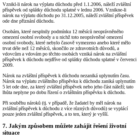
Vznikl-li nárok na výplatu důchodu před 1.1.2006, náleží zvláštní
příspěvek od splátky důchodu splatné v lednu 2006. Vznikne-li
nárok na výplatu důchodu po 31.12.2005, náleží zvláštní příspěvek
ode dne přiznání důchodu.
Osobám, které nesplnily podmínku 12 měsíců neoprávněného
omezení osobní svobody a u nichž toto neoprávněné omezení
osobní svobody, které nebylo časově vymezeno anebo které mělo
trvat déle než 12 měsíců, skončilo ze zdravotních důvodů, a
vdovcům a vdovám po těchto osobách vzniká nárok na zvláštní
příspěvek k důchodu nejdříve od splátky důchodu splatné v červenci
2009.
Nárok na zvláštní příspěvek k důchodu nezaniká uplynutím času.
Nárok na výplatu zvláštního příspěvku k důchodu zaniká uplynutím
5 let ode dne, za který zvláštní příspěvek nebo jeho část náleží; tato
lhůta neplyne po dobu řízení o zvláštním příspěvku k důchodu.
Při souběhu nároků (tj. v případě, že žadatel by měl nárok na
zvláštní příspěvek k důchodu z více různých důvodů) se vyplácí
pouze jeden zvláštní příspěvek, a to ten, který je vyšší.
7. Jakým způsobem můžete zahájit řešení životní
situace