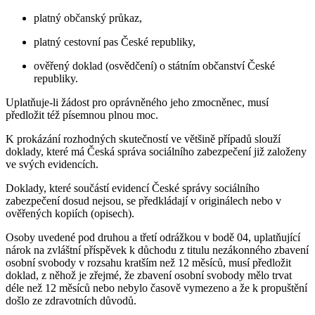
platný občanský průkaz,
platný cestovní pas České republiky,
ověřený doklad (osvědčení) o státním občanství České
republiky.
Uplatňuje-li žádost pro oprávněného jeho zmocněnec, musí
předložit též písemnou plnou moc.
K prokázání rozhodných skutečností ve většině případů slouží
doklady, které má Česká správa sociálního zabezpečení již založeny
ve svých evidencích.
Doklady, které součástí evidencí České správy sociálního
zabezpečení dosud nejsou, se předkládají v originálech nebo v
ověřených kopiích (opisech).
Osoby uvedené pod druhou a třetí odrážkou v bodě 04, uplatňující
nárok na zvláštní příspěvek k důchodu z titulu nezákonného zbavení
osobní svobody v rozsahu kratším než 12 měsíců, musí předložit
doklad, z něhož je zřejmé, že zbavení osobní svobody mělo trvat
déle než 12 měsíců nebo nebylo časově vymezeno a že k propuštění
došlo ze zdravotních důvodů.