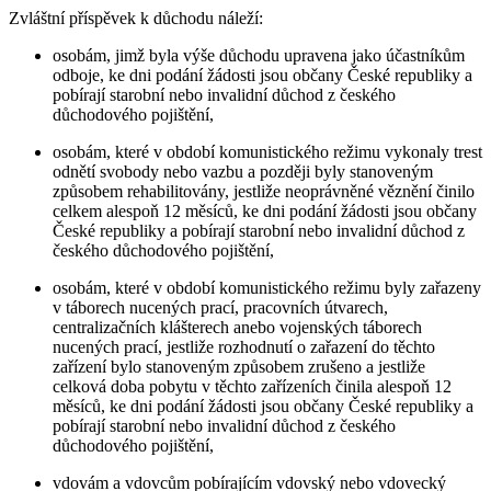
Zvláštní příspěvek k důchodu náleží:
osobám, jimž byla výše důchodu upravena jako účastníkům
odboje, ke dni podání žádosti jsou občany České republiky a
pobírají starobní nebo invalidní důchod z českého
důchodového pojištění,
osobám, které v období komunistického režimu vykonaly trest
odnětí svobody nebo vazbu a později byly stanoveným
způsobem rehabilitovány, jestliže neoprávněné věznění činilo
celkem alespoň 12 měsíců, ke dni podání žádosti jsou občany
České republiky a pobírají starobní nebo invalidní důchod z
českého důchodového pojištění,
osobám, které v období komunistického režimu byly zařazeny
v táborech nucených prací, pracovních útvarech,
centralizačních klášterech anebo vojenských táborech
nucených prací, jestliže rozhodnutí o zařazení do těchto
zařízení bylo stanoveným způsobem zrušeno a jestliže
celková doba pobytu v těchto zařízeních činila alespoň 12
měsíců, ke dni podání žádosti jsou občany České republiky a
pobírají starobní nebo invalidní důchod z českého
důchodového pojištění,
vdovám a vdovcům pobírajícím vdovský nebo vdovecký