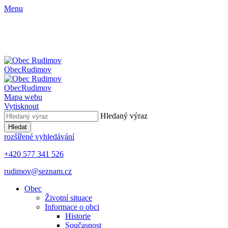
Menu
Obec
Rudimov
Obec
Rudimov
Mapa webu
Vytisknout
Hledaný výraz
Hledat
rozšířené vyhledávání
+420 577 341 526
rudimov@seznam.cz
Obec
Životní situace
Informace o obci
Historie
Současnost