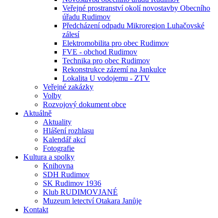
Veřejné prostranství okolí novostavby Obecního
úřadu Rudimov
Předcházení odpadu Mikroregion Luhačovské
zálesí
Elektromobilita pro obec Rudimov
FVE - obchod Rudimov
Technika pro obec Rudimov
Rekonstrukce zázemí na Jankulce
Lokalita U vodojemu - ZTV
Veřejné zakázky
Volby
Rozvojový dokument obce
Aktuálně
Aktuality
Hlášení rozhlasu
Kalendář akcí
Fotografie
Kultura a spolky
Knihovna
SDH Rudimov
SK Rudimov 1936
Klub RUDIMOVJANÉ
Muzeum letectví Otakara Janůje
Kontakt