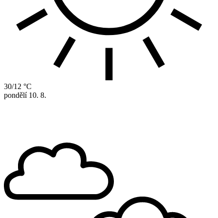
30/12 °C
pondělí
10. 8.