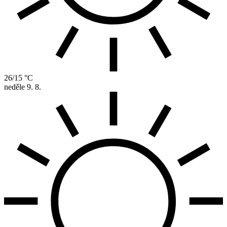
26/15 °C
neděle
9. 8.