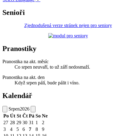
Senioři
Zjednodušená verze stránek nejen pro seniory
Pranostiky
Pranostika na akt. měsíc
Co srpen neuvaří, to už září nedosmaží.
Pranostika na akt. den
Když srpen pálí, bude pálit i víno.
Kalendář
Srpen
2026
Po
Út
St
Čt
Pá
So
Ne
27
28
29
30
31
1
2
3
4
5
6
7
8
9
10
11
12
13
14
15
16