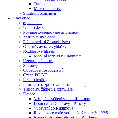
Tradice
Muzeum letectví
Smuteční oznámení
Úřad obce
e-podatelna
Úřední deska
Povinně zveřejňované informace
Zastupitelstvo obce
Plán zasedání Zastupitelstva
Obecně závazné vyhlášky
Rozhlasové hlášení
Mobilní rozhlas v Rudimově
Územní plán obce
Smlouvy
Odpadové hospodářství
Czech POINT
Úřední hodiny
Informace o zpracování osobních údajů
Tiskopisy, žádosti a formuláře
Dotace
Veřejné osvětlení v obci Rudimov
Lesní cesta Doubravy - Paličky
Vybavení do Rudimova
Revitalizace malé vodní nádrže parc.č. 122⁄5
Novostavba obecního úřadu Rudimov