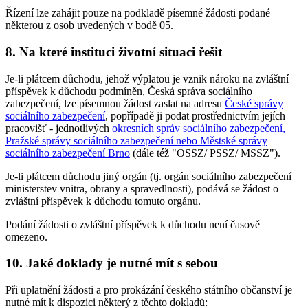
Řízení lze zahájit pouze na podkladě písemné žádosti podané
některou z osob uvedených v bodě 05.
8. Na které instituci životní situaci řešit
Je-li plátcem důchodu, jehož výplatou je vznik nároku na zvláštní
příspěvek k důchodu podmíněn, Česká správa sociálního
zabezpečení, lze písemnou žádost zaslat na adresu
České správy
sociálního zabezpečení
, popřípadě ji podat prostřednictvím jejích
pracovišť - jednotlivých
okresních správ sociálního zabezpečení,
Pražské správy sociálního zabezpečení nebo Městské správy
sociálního zabezpečení Brno
(dále též "OSSZ/ PSSZ/ MSSZ").
Je-li plátcem důchodu jiný orgán (tj. orgán sociálního zabezpečení
ministerstev vnitra, obrany a spravedlnosti), podává se žádost o
zvláštní příspěvek k důchodu tomuto orgánu.
Podání žádosti o zvláštní příspěvek k důchodu není časově
omezeno.
10. Jaké doklady je nutné mít s sebou
Při uplatnění žádosti a pro prokázání českého státního občanství je
nutné mít k dispozici některý z těchto dokladů: