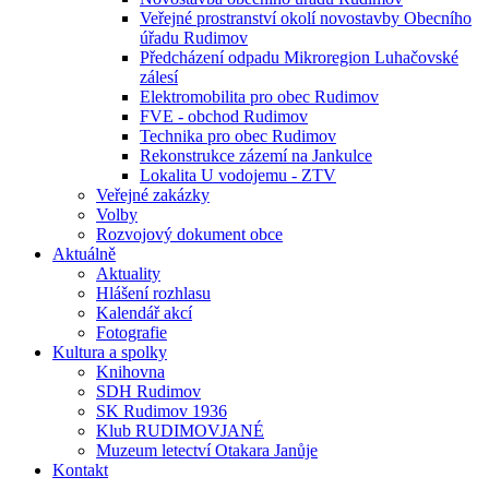
Veřejné prostranství okolí novostavby Obecního
úřadu Rudimov
Předcházení odpadu Mikroregion Luhačovské
zálesí
Elektromobilita pro obec Rudimov
FVE - obchod Rudimov
Technika pro obec Rudimov
Rekonstrukce zázemí na Jankulce
Lokalita U vodojemu - ZTV
Veřejné zakázky
Volby
Rozvojový dokument obce
Aktuálně
Aktuality
Hlášení rozhlasu
Kalendář akcí
Fotografie
Kultura a spolky
Knihovna
SDH Rudimov
SK Rudimov 1936
Klub RUDIMOVJANÉ
Muzeum letectví Otakara Janůje
Kontakt