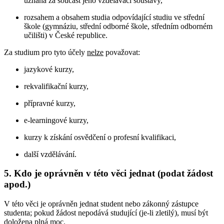
uznaná za součást jeho vzdělávací soustavy,
rozsahem a obsahem studia odpovídající studiu ve střední
škole (gymnáziu, střední odborné škole, středním odborném
učilišti) v České republice.
Za studium pro tyto účely
nelze
považovat:
jazykové kurzy,
rekvalifikační kurzy,
přípravné kurzy,
e-learningové kurzy,
kurzy k získání osvědčení o profesní kvalifikaci,
další vzdělávání.
5. Kdo je oprávněn v této věci jednat (podat žádost
apod.)
V této věci je oprávněn jednat student nebo zákonný zástupce
studenta; pokud žádost nepodává studující (je-li zletilý), musí být
doložena plná moc.