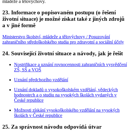
mládeže a tělovýchovy.
23. Informace o popisovaném postupu (o řešení
životní situace) je možné získat také z jiných zdrojů
a v jiné formě
Ministerstvo školství, mládeže a tělovýchovy / Posuzování
zahraničního středoškolského studia pro zdravotní a sociální účely
24. Související životní situace a návody, jak je řešit
Nostrifikace a uznání rovnocennosti zahraničních vysvědčení
ZŠ, SŠ a VOŠ
Uznání předchozího vzdělání
Uznání dokladů o vysokoškolském vzdělání, vědeckých
hodnostech a o studiu na vysokých školách vydaných v
České republice
Možnosti získání vysokoškolského vzdělání na vysokých
školách v České republice
25. Za správnost návodu odpovídá útvar