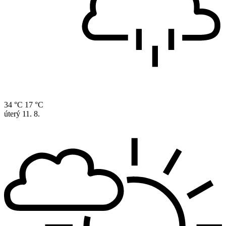
34 °C
17 °C
úterý
11. 8.