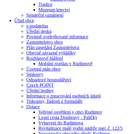
Tradice
Muzeum letectví
Smuteční oznámení
Úřad obce
e-podatelna
Úřední deska
Povinně zveřejňované informace
Zastupitelstvo obce
Plán zasedání Zastupitelstva
Obecně závazné vyhlášky
Rozhlasové hlášení
Mobilní rozhlas v Rudimově
Územní plán obce
Smlouvy
Odpadové hospodářství
Czech POINT
Úřední hodiny
Informace o zpracování osobních údajů
Tiskopisy, žádosti a formuláře
Dotace
Veřejné osvětlení v obci Rudimov
Lesní cesta Doubravy - Paličky
Vybavení do Rudimova
Revitalizace malé vodní nádrže parc.č. 122⁄5
Novostavba obecního úřadu Rudimov