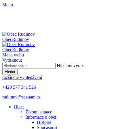
Menu
Obec
Rudimov
Obec
Rudimov
Mapa webu
Vytisknout
Hledaný výraz
Hledat
rozšířené vyhledávání
+420 577 341 526
rudimov@seznam.cz
Obec
Životní situace
Informace o obci
Historie
Současnost