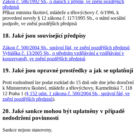
Zákon č. 586/1992 Sb., o daních z příjmů, ve znění pozdějších
předpisů
Příkaz ministra školství, mládeže a tělovýchovy č. 6/1996, k
provedení novely § 12 zákona č. 117/1995 Sb., o státní sociální
podpoře, ve znění pozdějších předpisů
18. Jaké jsou související předpisy
Zákon č. 500/2004 Sb., správní řád, ve znění pozdějších předpisů
Vyhláška č. 13/2005 Sb., o středním vzdělávání a vzdělávání v
konzervatoři, ve znění pozdějších předpisů
19. Jaké jsou opravné prostředky a jak se uplatňují
Proti rozhodnutí lze podat rozklad do 15 dnů ode dne jeho doručení
k Ministerstvu školství, mládeže a tělovýchovy, Karmelitská 7, 118
12 Praha 1 (
§ 152 odst. 1 zákona č. 500/2004 Sb., správní řád, ve
znění pozdějších předpisů
).
20. Jaké sankce mohou být uplatněny v případě
nedodržení povinností
Sankce nejsou stanoveny.