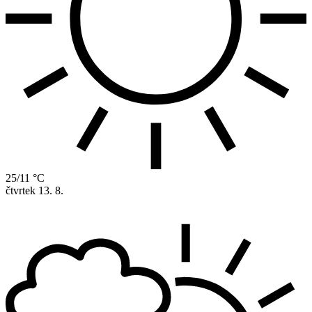
25/11 °C
čtvrtek
13. 8.