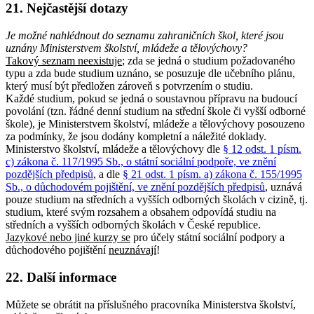
21. Nejčastější dotazy
Je možné nahlédnout do seznamu zahraničních škol, které jsou
uznány Ministerstvem školství, mládeže a tělovýchovy?
Takový
seznam neexistuje
; zda se jedná o studium požadovaného
typu a zda bude studium uznáno, se posuzuje dle učebního plánu,
který musí být předložen zároveň s potvrzením o studiu.
Každé studium, pokud se jedná o soustavnou přípravu na budoucí
povolání (tzn. řádné denní studium na střední škole či vyšší odborné
škole), je Ministerstvem školství, mládeže a tělovýchovy posouzeno
za podmínky, že jsou dodány kompletní a náležité doklady.
Ministerstvo školství, mládeže a tělovýchovy dle
§ 12 odst. 1 písm.
c) zákona č. 117/1995 Sb., o státní sociální podpoře, ve znění
pozdějších předpisů
, a dle
§ 21 odst. 1 písm. a) zákona č. 155/1995
Sb., o důchodovém pojištění, ve znění pozdějších předpisů
, uznává
pouze studium na středních a vyšších odborných školách v cizině, tj.
studium, které svým rozsahem a obsahem odpovídá studiu na
středních a vyšších odborných školách v České republice.
Jazykové nebo jiné kurzy se
pro účely státní sociální podpory a
důchodového pojištění
neuznávají
!
22. Další informace
Můžete se obrátit na příslušného pracovníka Ministerstva školství,