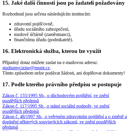
15. Jaké další činnosti jsou po žadateli požadovány
Rozhodnutí jsou určena následujícím institucím:
zdravotní pojišťovně,
úřadu sociálního zabezpečení,
mzdové účtárně (zaměstnanci),
finančnímu úřadu (podnikatelé).
16. Elektronická služba, kterou lze využít
Případný dotaz můžete zaslat na e-mailovou adresu:
studiumvcizine@msmt.cz
.
Tímto způsobem nelze podávat žádosti, ani doplňovat dokumenty!
17. Podle kterého právního předpisu se postupuje
Zákon č. 155/1995 Sb., o důchodovém pojištění, ve znění
pozdějších předpisů
Zákon č. 117/1995 Sb., o státní sociální podpoře, ve znění
pozdějších předpisů
Zákon č. 48/1997 Sb., o veřejném zdravotním pojištění a o změně a
doplnění některých souvisejících zákonů, ve znění pozdějších
předpisů