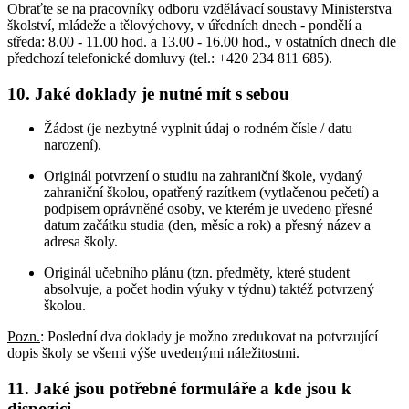
Obraťte se na pracovníky odboru vzdělávací soustavy Ministerstva
školství, mládeže a tělovýchovy, v úředních dnech - pondělí a
středa: 8.00 - 11.00 hod. a 13.00 - 16.00 hod., v ostatních dnech dle
předchozí telefonické domluvy (tel.: +420 234 811 685).
10. Jaké doklady je nutné mít s sebou
Žádost (je nezbytné vyplnit údaj o rodném čísle / datu
narození).
Originál potvrzení o studiu na zahraniční škole, vydaný
zahraniční školou, opatřený razítkem (vytlačenou pečetí) a
podpisem oprávněné osoby, ve kterém je uvedeno přesné
datum začátku studia (den, měsíc a rok) a přesný název a
adresa školy.
Originál učebního plánu (tzn. předměty, které student
absolvuje, a počet hodin výuky v týdnu) taktéž potvrzený
školou.
Pozn.
: Poslední dva doklady je možno zredukovat na potvrzující
dopis školy se všemi výše uvedenými náležitostmi.
11. Jaké jsou potřebné formuláře a kde jsou k
dispozici