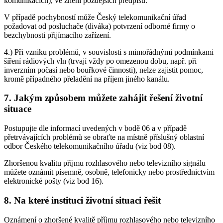
komunikacích), ve znění pozdějších předpisů.
V případě pochybností může Český telekomunikační úřad
požadovat od posluchače (diváka) potvrzení odborné firmy o
bezchybnosti přijímacího zařízení.
4.) Při vzniku problémů, v souvislosti s mimořádnými podmínkami
šíření rádiových vln (trvají vždy po omezenou dobu, např. při
inverzním počasí nebo bouřkové činnosti), nelze zajistit pomoc,
kromě případného přeladění na příjem jiného kanálu.
7. Jakým způsobem můžete zahájit řešení životní
situace
Postupujte dle informací uvedených v bodě 06 a v případě
přetrvávajících problémů se obraťte na místně příslušný oblastní
odbor Českého telekomunikačního úřadu (viz bod 08).
Zhoršenou kvalitu příjmu rozhlasového nebo televizního signálu
můžete oznámit písemně, osobně, telefonicky nebo prostřednictvím
elektronické pošty (viz bod 16).
8. Na které instituci životní situaci řešit
Oznámení o zhoršené kvalitě příjmu rozhlasového nebo televizního