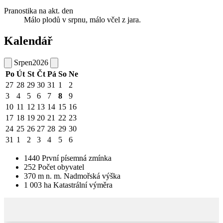
Pranostika na akt. den
Málo plodů v srpnu, málo včel z jara.
Kalendář
Srpen
2026
Po
Út
St
Čt
Pá
So
Ne
27
28
29
30
31
1
2
3
4
5
6
7
8
9
10
11
12
13
14
15
16
17
18
19
20
21
22
23
24
25
26
27
28
29
30
31
1
2
3
4
5
6
1440
První písemná zmínka
252
Počet obyvatel
370
m n. m.
Nadmořská výška
1 003
ha
Katastrální výměra