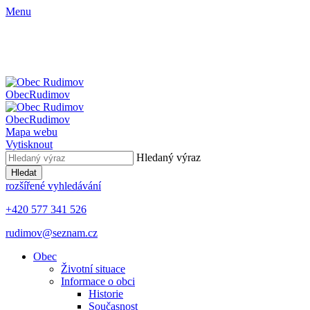
Menu
Obec
Rudimov
Obec
Rudimov
Mapa webu
Vytisknout
Hledaný výraz
Hledat
rozšířené vyhledávání
+420 577 341 526
rudimov@seznam.cz
Obec
Životní situace
Informace o obci
Historie
Současnost