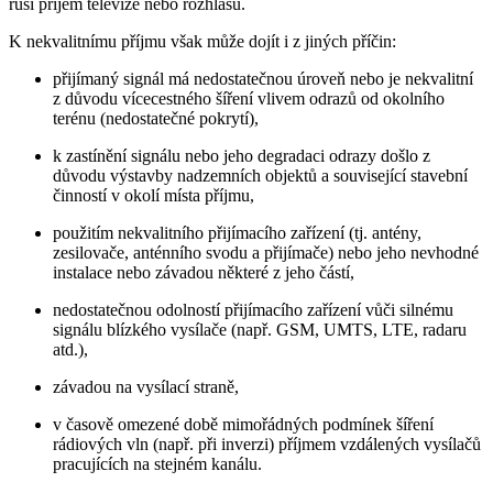
ruší příjem televize nebo rozhlasu.
K nekvalitnímu příjmu však může dojít i z jiných příčin:
přijímaný signál má nedostatečnou úroveň nebo je nekvalitní
z důvodu vícecestného šíření vlivem odrazů od okolního
terénu (nedostatečné pokrytí),
k zastínění signálu nebo jeho degradaci odrazy došlo z
důvodu výstavby nadzemních objektů a související stavební
činností v okolí místa příjmu,
použitím nekvalitního přijímacího zařízení (tj. antény,
zesilovače, anténního svodu a přijímače) nebo jeho nevhodné
instalace nebo závadou některé z jeho částí,
nedostatečnou odolností přijímacího zařízení vůči silnému
signálu blízkého vysílače (např. GSM, UMTS, LTE, radaru
atd.),
závadou na vysílací straně,
v časově omezené době mimořádných podmínek šíření
rádiových vln (např. při inverzi) příjmem vzdálených vysílačů
pracujících na stejném kanálu.