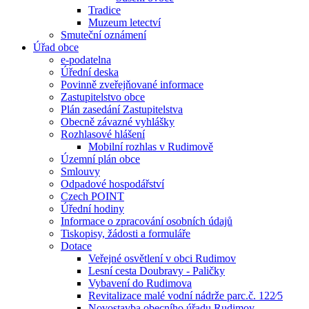
Tradice
Muzeum letectví
Smuteční oznámení
Úřad obce
e-podatelna
Úřední deska
Povinně zveřejňované informace
Zastupitelstvo obce
Plán zasedání Zastupitelstva
Obecně závazné vyhlášky
Rozhlasové hlášení
Mobilní rozhlas v Rudimově
Územní plán obce
Smlouvy
Odpadové hospodářství
Czech POINT
Úřední hodiny
Informace o zpracování osobních údajů
Tiskopisy, žádosti a formuláře
Dotace
Veřejné osvětlení v obci Rudimov
Lesní cesta Doubravy - Paličky
Vybavení do Rudimova
Revitalizace malé vodní nádrže parc.č. 122⁄5
Novostavba obecního úřadu Rudimov