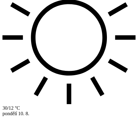
30/12 °C
pondělí
10. 8.