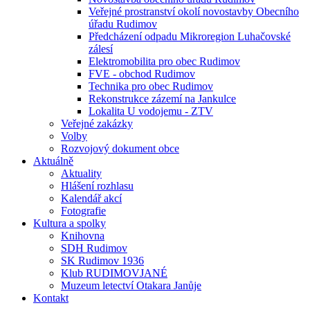
Veřejné prostranství okolí novostavby Obecního
úřadu Rudimov
Předcházení odpadu Mikroregion Luhačovské
zálesí
Elektromobilita pro obec Rudimov
FVE - obchod Rudimov
Technika pro obec Rudimov
Rekonstrukce zázemí na Jankulce
Lokalita U vodojemu - ZTV
Veřejné zakázky
Volby
Rozvojový dokument obce
Aktuálně
Aktuality
Hlášení rozhlasu
Kalendář akcí
Fotografie
Kultura a spolky
Knihovna
SDH Rudimov
SK Rudimov 1936
Klub RUDIMOVJANÉ
Muzeum letectví Otakara Janůje
Kontakt