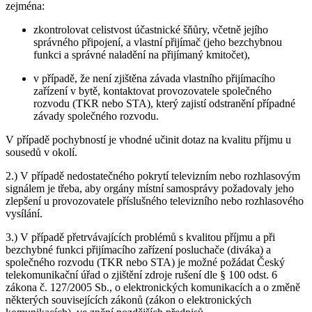
zejména:
zkontrolovat celistvost účastnické šňůry, včetně jejího
správného připojení, a vlastní přijímač (jeho bezchybnou
funkci a správné naladění na přijímaný kmitočet),
v případě, že není zjištěna závada vlastního přijímacího
zařízení v bytě, kontaktovat provozovatele společného
rozvodu (TKR nebo STA), který zajistí odstranění případné
závady společného rozvodu.
V případě pochybností je vhodné učinit dotaz na kvalitu příjmu u
sousedů v okolí.
2.) V případě nedostatečného pokrytí televizním nebo rozhlasovým
signálem je třeba, aby orgány místní samosprávy požadovaly jeho
zlepšení u provozovatele příslušného televizního nebo rozhlasového
vysílání.
3.) V případě přetrvávajících problémů s kvalitou příjmu a při
bezchybné funkci přijímacího zařízení posluchače (diváka) a
společného rozvodu (TKR nebo STA) je možné požádat Český
telekomunikační úřad o zjištění zdroje rušení dle § 100 odst. 6
zákona č. 127/2005 Sb., o elektronických komunikacích a o změně
některých souvisejících zákonů (zákon o elektronických