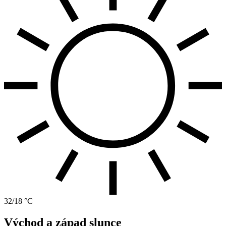
32/18 °C
Východ a západ slunce