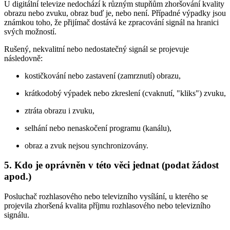
U digitální televize nedochází k různým stupňům zhoršování kvality
obrazu nebo zvuku, obraz buď je, nebo není. Případné výpadky jsou
známkou toho, že přijímač dostává ke zpracování signál na hranici
svých možností.
Rušený, nekvalitní nebo nedostatečný signál se projevuje
následovně:
kostičkování nebo zastavení (zamrznutí) obrazu,
krátkodobý výpadek nebo zkreslení (cvaknutí, "kliks") zvuku,
ztráta obrazu i zvuku,
selhání nebo nenaskočení programu (kanálu),
obraz a zvuk nejsou synchronizovány.
5. Kdo je oprávněn v této věci jednat (podat žádost
apod.)
Posluchač rozhlasového nebo televizního vysílání, u kterého se
projevila zhoršená kvalita příjmu rozhlasového nebo televizního
signálu.