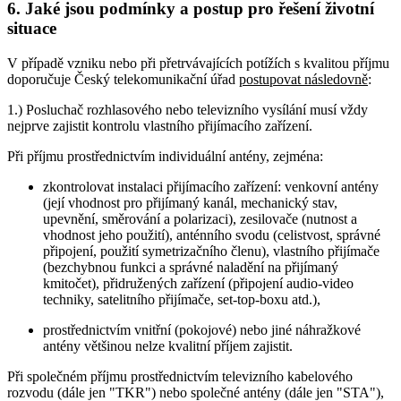
6. Jaké jsou podmínky a postup pro řešení životní
situace
V případě vzniku nebo při přetrvávajících potížích s kvalitou příjmu
doporučuje Český telekomunikační úřad
postupovat následovně
:
1.) Posluchač rozhlasového nebo televizního vysílání musí vždy
nejprve zajistit kontrolu vlastního přijímacího zařízení.
Při příjmu prostřednictvím individuální antény, zejména:
zkontrolovat instalaci přijímacího zařízení: venkovní antény
(její vhodnost pro přijímaný kanál, mechanický stav,
upevnění, směrování a polarizaci), zesilovače (nutnost a
vhodnost jeho použití), anténního svodu (celistvost, správné
připojení, použití symetrizačního členu), vlastního přijímače
(bezchybnou funkci a správné naladění na přijímaný
kmitočet), přidružených zařízení (připojení audio-video
techniky, satelitního přijímače, set-top-boxu atd.),
prostřednictvím vnitřní (pokojové) nebo jiné náhražkové
antény většinou nelze kvalitní příjem zajistit.
Při společném příjmu prostřednictvím televizního kabelového
rozvodu (dále jen "TKR") nebo společné antény (dále jen "STA"),