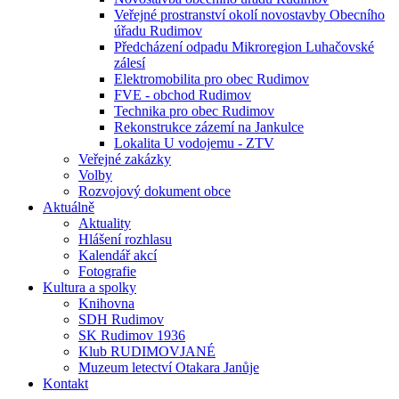
Veřejné prostranství okolí novostavby Obecního
úřadu Rudimov
Předcházení odpadu Mikroregion Luhačovské
zálesí
Elektromobilita pro obec Rudimov
FVE - obchod Rudimov
Technika pro obec Rudimov
Rekonstrukce zázemí na Jankulce
Lokalita U vodojemu - ZTV
Veřejné zakázky
Volby
Rozvojový dokument obce
Aktuálně
Aktuality
Hlášení rozhlasu
Kalendář akcí
Fotografie
Kultura a spolky
Knihovna
SDH Rudimov
SK Rudimov 1936
Klub RUDIMOVJANÉ
Muzeum letectví Otakara Janůje
Kontakt