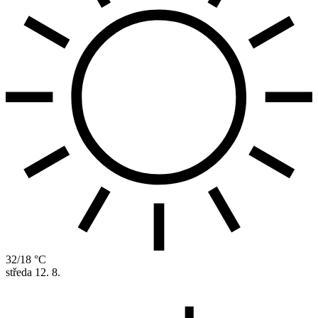
32/18 °C
středa
12. 8.