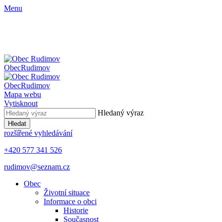
Menu
Obec
Rudimov
Obec
Rudimov
Mapa webu
Vytisknout
Hledaný výraz
Hledat
rozšířené vyhledávání
+420 577 341 526
rudimov@seznam.cz
Obec
Životní situace
Informace o obci
Historie
Současnost