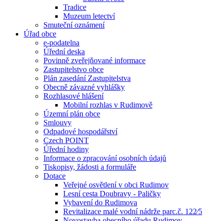
Tradice
Muzeum letectví
Smuteční oznámení
Úřad obce
e-podatelna
Úřední deska
Povinně zveřejňované informace
Zastupitelstvo obce
Plán zasedání Zastupitelstva
Obecně závazné vyhlášky
Rozhlasové hlášení
Mobilní rozhlas v Rudimově
Územní plán obce
Smlouvy
Odpadové hospodářství
Czech POINT
Úřední hodiny
Informace o zpracování osobních údajů
Tiskopisy, žádosti a formuláře
Dotace
Veřejné osvětlení v obci Rudimov
Lesní cesta Doubravy - Paličky
Vybavení do Rudimova
Revitalizace malé vodní nádrže parc.č. 122⁄5
Novostavba obecního úřadu Rudimov