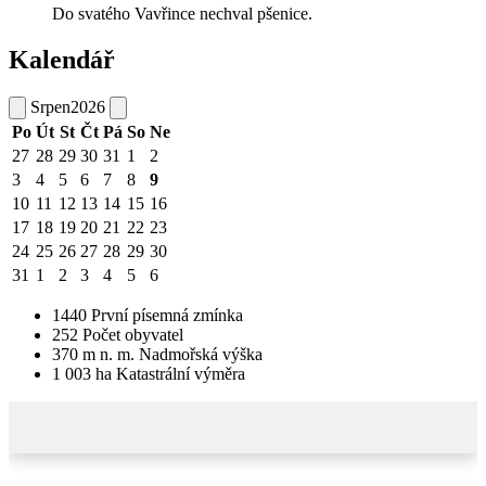
Do svatého Vavřince nechval pšenice.
Kalendář
Srpen
2026
Po
Út
St
Čt
Pá
So
Ne
27
28
29
30
31
1
2
3
4
5
6
7
8
9
10
11
12
13
14
15
16
17
18
19
20
21
22
23
24
25
26
27
28
29
30
31
1
2
3
4
5
6
1440
První písemná zmínka
252
Počet obyvatel
370
m n. m.
Nadmořská výška
1 003
ha
Katastrální výměra