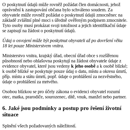
O poskytnutí údajů může rovněž požádat člen domácnosti, jehož
oprávnění k zastupování občana bylo schváleno soudem. Za
obyvatele může rovněž požádat o poskytnutí údajů zmocněnec na
základě zvláštní plné moci s úředně ověřeným podpisem zmocnitele.
Tyto osoby musí prokázat svoji totožnost a jejich identifikační údaje
se zapisují na žádost o poskytnutí údajů.
Údaj o osvojení může být poskytnut obyvateli až po dovršení věku
18 let pouze Ministerstvem vnitra.
Ministerstvo vnitra, krajský úřad, obecní úřad obce s rozšířenou
působností nebo ohlašovna poskytují na žádost obyvatele údaje z
evidence obyvatel, které jsou vedeny
k jeho osobě
a k osobě blízké;
k osobě blízké se poskytuje pouze údaj o datu, místu a okresu úmrtí,
příp. místu a státu úmrtí, popř. údaje o prohlášení za nezvěstného,
údaje o prohlášení za mrtvého.
Osobou blízkou se pro účely zákona o evidenci obyvatel rozumí
otec, matka, prarodiče, sourozenec, dítě, vnuk, manžel nebo partner.
6. Jaké jsou podmínky a postup pro řešení životní
situace
Splnění všech požadovaných náležitostí.