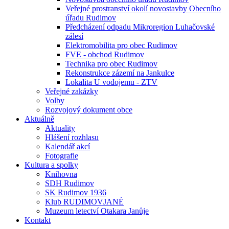
Veřejné prostranství okolí novostavby Obecního
úřadu Rudimov
Předcházení odpadu Mikroregion Luhačovské
zálesí
Elektromobilita pro obec Rudimov
FVE - obchod Rudimov
Technika pro obec Rudimov
Rekonstrukce zázemí na Jankulce
Lokalita U vodojemu - ZTV
Veřejné zakázky
Volby
Rozvojový dokument obce
Aktuálně
Aktuality
Hlášení rozhlasu
Kalendář akcí
Fotografie
Kultura a spolky
Knihovna
SDH Rudimov
SK Rudimov 1936
Klub RUDIMOVJANÉ
Muzeum letectví Otakara Janůje
Kontakt