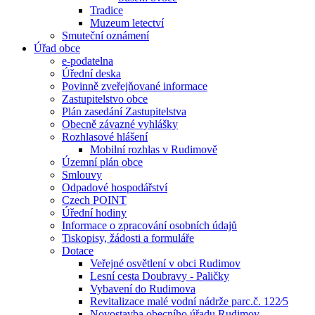
Tradice
Muzeum letectví
Smuteční oznámení
Úřad obce
e-podatelna
Úřední deska
Povinně zveřejňované informace
Zastupitelstvo obce
Plán zasedání Zastupitelstva
Obecně závazné vyhlášky
Rozhlasové hlášení
Mobilní rozhlas v Rudimově
Územní plán obce
Smlouvy
Odpadové hospodářství
Czech POINT
Úřední hodiny
Informace o zpracování osobních údajů
Tiskopisy, žádosti a formuláře
Dotace
Veřejné osvětlení v obci Rudimov
Lesní cesta Doubravy - Paličky
Vybavení do Rudimova
Revitalizace malé vodní nádrže parc.č. 122⁄5
Novostavba obecního úřadu Rudimov