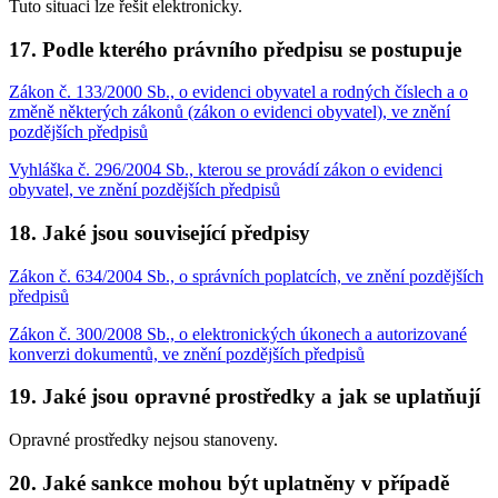
Tuto situaci lze řešit elektronicky.
17. Podle kterého právního předpisu se postupuje
Zákon č. 133/2000 Sb., o evidenci obyvatel a rodných číslech a o
změně některých zákonů (zákon o evidenci obyvatel), ve znění
pozdějších předpisů
Vyhláška č. 296/2004 Sb., kterou se provádí zákon o evidenci
obyvatel, ve znění pozdějších předpisů
18. Jaké jsou související předpisy
Zákon č. 634/2004 Sb., o správních poplatcích, ve znění pozdějších
předpisů
Zákon č. 300/2008 Sb., o elektronických úkonech a autorizované
konverzi dokumentů, ve znění pozdějších předpisů
19. Jaké jsou opravné prostředky a jak se uplatňují
Opravné prostředky nejsou stanoveny.
20. Jaké sankce mohou být uplatněny v případě