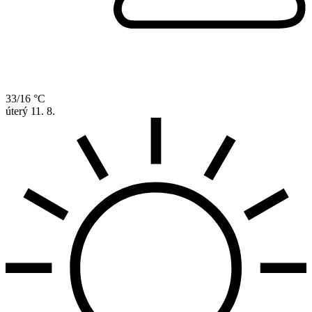
33/16 °C
úterý
11. 8.