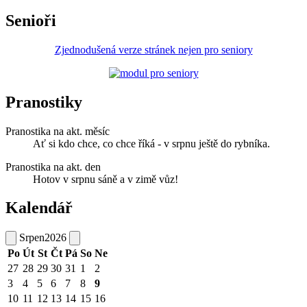
Senioři
Zjednodušená verze stránek nejen pro seniory
Pranostiky
Pranostika na akt. měsíc
Ať si kdo chce, co chce říká - v srpnu ještě do rybníka.
Pranostika na akt. den
Hotov v srpnu sáně a v zimě vůz!
Kalendář
Srpen
2026
Po
Út
St
Čt
Pá
So
Ne
27
28
29
30
31
1
2
3
4
5
6
7
8
9
10
11
12
13
14
15
16