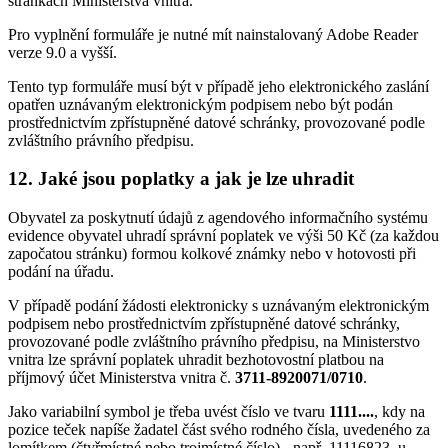
stránkách Ministerstva vnitra.
Pro vyplnění formuláře je nutné mít nainstalovaný Adobe Reader
verze 9.0 a vyšší.
Tento typ formuláře musí být v případě jeho elektronického zaslání
opatřen uznávaným elektronickým podpisem nebo být podán
prostřednictvím zpřístupněné datové schránky, provozované podle
zvláštního právního předpisu.
12. Jaké jsou poplatky a jak je lze uhradit
Obyvatel za poskytnutí údajů z agendového informačního systému
evidence obyvatel uhradí správní poplatek ve výši 50 Kč (za každou
započatou stránku) formou kolkové známky nebo v hotovosti při
podání na úřadu.
V případě podání žádosti elektronicky s uznávaným elektronickým
podpisem nebo prostřednictvím zpřístupněné datové schránky,
provozované podle zvláštního právního předpisu, na Ministerstvo
vnitra lze správní poplatek uhradit bezhotovostní platbou na
příjmový účet Ministerstva vnitra č.
3711-8920071/0710
.
Jako variabilní symbol je třeba uvést číslo ve tvaru
1111....
, kdy na
pozice teček napíše žadatel část svého rodného čísla, uvedeného za
lomítkem (čtyřmístné nebo trojmístné číslo) - např. 11116823, u