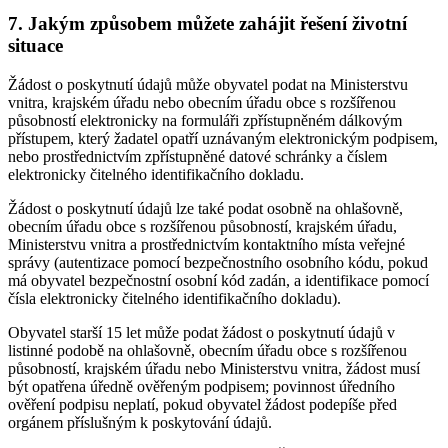
7. Jakým způsobem můžete zahájit řešení životní
situace
Žádost o poskytnutí údajů může obyvatel podat na Ministerstvu
vnitra, krajském úřadu nebo obecním úřadu obce s rozšířenou
působností elektronicky na formuláři zpřístupněném dálkovým
přístupem, který žadatel opatří uznávaným elektronickým podpisem,
nebo prostřednictvím zpřístupněné datové schránky a číslem
elektronicky čitelného identifikačního dokladu.
Žádost o poskytnutí údajů lze také podat osobně na ohlašovně,
obecním úřadu obce s rozšířenou působností, krajském úřadu,
Ministerstvu vnitra a prostřednictvím kontaktního místa veřejné
správy (autentizace pomocí bezpečnostního osobního kódu, pokud
má obyvatel bezpečnostní osobní kód zadán, a identifikace pomocí
čísla elektronicky čitelného identifikačního dokladu).
Obyvatel starší 15 let může podat žádost o poskytnutí údajů v
listinné podobě na ohlašovně, obecním úřadu obce s rozšířenou
působností, krajském úřadu nebo Ministerstvu vnitra, žádost musí
být opatřena úředně ověřeným podpisem; povinnost úředního
ověření podpisu neplatí, pokud obyvatel žádost podepíše před
orgánem příslušným k poskytování údajů.