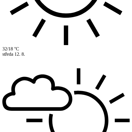
32/18 °C
středa
12. 8.