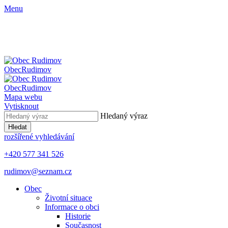
Menu
Obec
Rudimov
Obec
Rudimov
Mapa webu
Vytisknout
Hledaný výraz
Hledat
rozšířené vyhledávání
+420 577 341 526
rudimov@seznam.cz
Obec
Životní situace
Informace o obci
Historie
Současnost