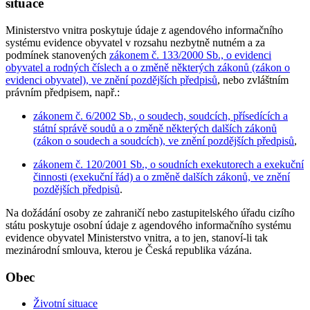
situace
Ministerstvo vnitra poskytuje údaje z agendového informačního
systému evidence obyvatel v rozsahu nezbytně nutném a za
podmínek stanovených
zákonem č. 133/2000 Sb., o evidenci
obyvatel a rodných číslech a o změně některých zákonů (zákon o
evidenci obyvatel), ve znění pozdějších předpisů
, nebo zvláštním
právním předpisem, např.:
zákonem č. 6/2002 Sb., o soudech, soudcích, přísedících a
státní správě soudů a o změně některých dalších zákonů
(zákon o soudech a soudcích), ve znění pozdějších předpisů
,
zákonem č. 120/2001 Sb., o soudních exekutorech a exekuční
činnosti (exekuční řád) a o změně dalších zákonů, ve znění
pozdějších předpisů
.
Na dožádání osoby ze zahraničí nebo zastupitelského úřadu cizího
státu poskytuje osobní údaje z agendového informačního systému
evidence obyvatel Ministerstvo vnitra, a to jen, stanoví-li tak
mezinárodní smlouva, kterou je Česká republika vázána.
Obec
Životní situace