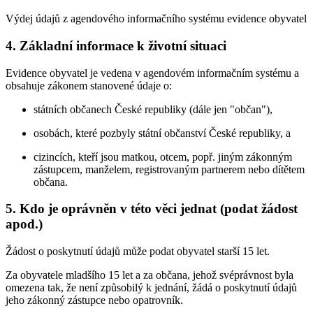
Výdej údajů z agendového informačního systému evidence obyvatel
4. Základní informace k životní situaci
Evidence obyvatel je vedena v agendovém informačním systému a
obsahuje zákonem stanovené údaje o:
státních občanech České republiky (dále jen "občan"),
osobách, které pozbyly státní občanství České republiky, a
cizincích, kteří jsou matkou, otcem, popř. jiným zákonným
zástupcem, manželem, registrovaným partnerem nebo dítětem
občana.
5. Kdo je oprávněn v této věci jednat (podat žádost
apod.)
Žádost o poskytnutí údajů může podat obyvatel starší 15 let.
Za obyvatele mladšího 15 let a za občana, jehož svéprávnost byla
omezena tak, že není způsobilý k jednání, žádá o poskytnutí údajů
jeho zákonný zástupce nebo opatrovník.