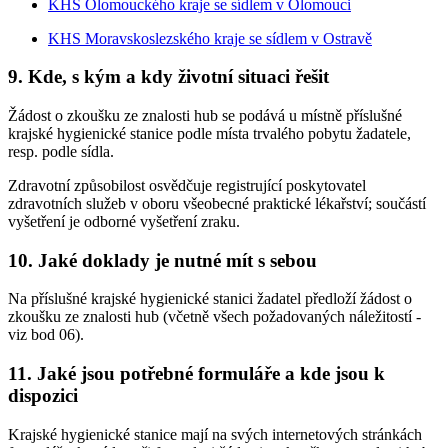
KHS Olomouckého kraje se sídlem v Olomouci
KHS Moravskoslezského kraje se sídlem v Ostravě
9. Kde, s kým a kdy životní situaci řešit
Žádost o zkoušku ze znalosti hub se podává u místně příslušné
krajské hygienické stanice podle místa trvalého pobytu žadatele,
resp. podle sídla.
Zdravotní způsobilost osvědčuje registrující poskytovatel
zdravotních služeb v oboru všeobecné praktické lékařství; součástí
vyšetření je odborné vyšetření zraku.
10. Jaké doklady je nutné mít s sebou
Na příslušné krajské hygienické stanici žadatel předloží žádost o
zkoušku ze znalosti hub (včetně všech požadovaných náležitostí -
viz bod 06).
11. Jaké jsou potřebné formuláře a kde jsou k
dispozici
Krajské hygienické stanice mají na svých internetových stránkách