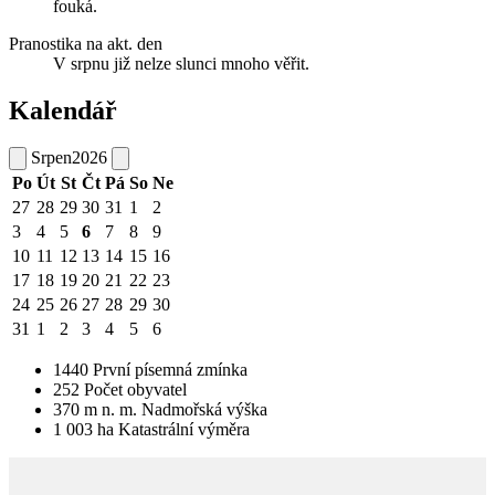
fouká.
Pranostika na akt. den
V srpnu již nelze slunci mnoho věřit.
Kalendář
Srpen
2026
Po
Út
St
Čt
Pá
So
Ne
27
28
29
30
31
1
2
3
4
5
6
7
8
9
10
11
12
13
14
15
16
17
18
19
20
21
22
23
24
25
26
27
28
29
30
31
1
2
3
4
5
6
1440
První písemná zmínka
252
Počet obyvatel
370
m n. m.
Nadmořská výška
1 003
ha
Katastrální výměra