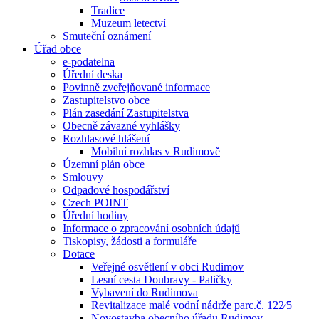
Tradice
Muzeum letectví
Smuteční oznámení
Úřad obce
e-podatelna
Úřední deska
Povinně zveřejňované informace
Zastupitelstvo obce
Plán zasedání Zastupitelstva
Obecně závazné vyhlášky
Rozhlasové hlášení
Mobilní rozhlas v Rudimově
Územní plán obce
Smlouvy
Odpadové hospodářství
Czech POINT
Úřední hodiny
Informace o zpracování osobních údajů
Tiskopisy, žádosti a formuláře
Dotace
Veřejné osvětlení v obci Rudimov
Lesní cesta Doubravy - Paličky
Vybavení do Rudimova
Revitalizace malé vodní nádrže parc.č. 122⁄5
Novostavba obecního úřadu Rudimov