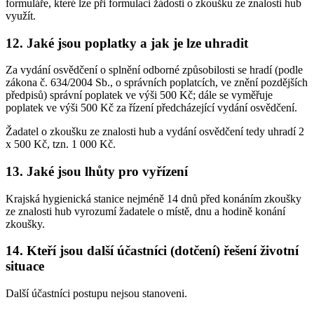
formuláře, které lze při formulaci žádosti o zkoušku ze znalosti hub
využít.
12. Jaké jsou poplatky a jak je lze uhradit
Za vydání osvědčení o splnění odborné způsobilosti se hradí (podle
zákona č. 634/2004 Sb., o správních poplatcích, ve znění pozdějších
předpisů) správní poplatek ve výši 500 Kč; dále se vyměřuje
poplatek ve výši 500 Kč za řízení předcházející vydání osvědčení.
Žadatel o zkoušku ze znalosti hub a vydání osvědčení tedy uhradí 2
x 500 Kč, tzn. 1 000 Kč.
13. Jaké jsou lhůty pro vyřízení
Krajská hygienická stanice nejméně 14 dnů před konáním zkoušky
ze znalosti hub vyrozumí žadatele o místě, dnu a hodině konání
zkoušky.
14. Kteří jsou další účastníci (dotčení) řešení životní
situace
Další účastníci postupu nejsou stanoveni.