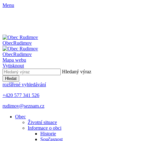
Menu
Obec
Rudimov
Obec
Rudimov
Mapa webu
Vytisknout
Hledaný výraz
Hledat
rozšířené vyhledávání
+420 577 341 526
rudimov@seznam.cz
Obec
Životní situace
Informace o obci
Historie
Současnost