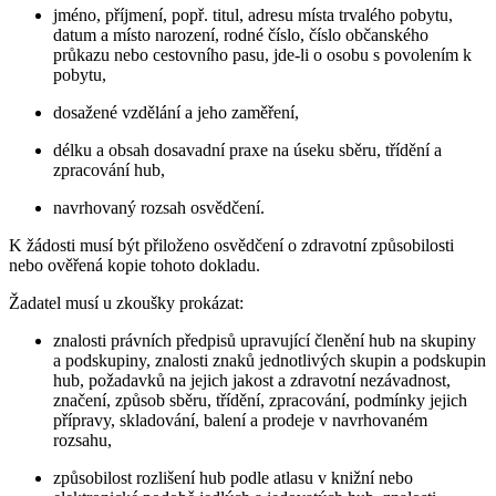
jméno, příjmení, popř. titul, adresu místa trvalého pobytu,
datum a místo narození, rodné číslo, číslo občanského
průkazu nebo cestovního pasu, jde-li o osobu s povolením k
pobytu,
dosažené vzdělání a jeho zaměření,
délku a obsah dosavadní praxe na úseku sběru, třídění a
zpracování hub,
navrhovaný rozsah osvědčení.
K žádosti musí být přiloženo osvědčení o zdravotní způsobilosti
nebo ověřená kopie tohoto dokladu.
Žadatel musí u zkoušky prokázat:
znalosti právních předpisů upravující členění hub na skupiny
a podskupiny, znalosti znaků jednotlivých skupin a podskupin
hub, požadavků na jejich jakost a zdravotní nezávadnost,
značení, způsob sběru, třídění, zpracování, podmínky jejich
přípravy, skladování, balení a prodeje v navrhovaném
rozsahu,
způsobilost rozlišení hub podle atlasu v knižní nebo