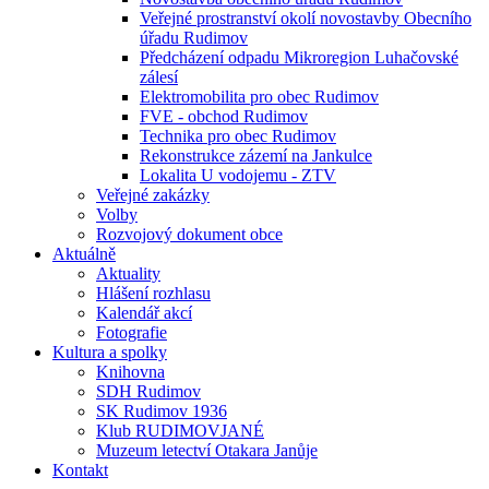
Veřejné prostranství okolí novostavby Obecního
úřadu Rudimov
Předcházení odpadu Mikroregion Luhačovské
zálesí
Elektromobilita pro obec Rudimov
FVE - obchod Rudimov
Technika pro obec Rudimov
Rekonstrukce zázemí na Jankulce
Lokalita U vodojemu - ZTV
Veřejné zakázky
Volby
Rozvojový dokument obce
Aktuálně
Aktuality
Hlášení rozhlasu
Kalendář akcí
Fotografie
Kultura a spolky
Knihovna
SDH Rudimov
SK Rudimov 1936
Klub RUDIMOVJANÉ
Muzeum letectví Otakara Janůje
Kontakt