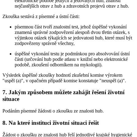
elektronické podobě jedlých a jedovatých hub, znalosti
nejčastějších otrav z hub a zdravotních projevů otrav z hub.
Zkouška sestává z písemné a ústní části:
písemnou část tvoří znalostní test, jehož úspěšné vykonání
znamená správné zodpovězení alespoň dvou třetin otázek, s
výjimkou otázek týkajících se jedovatosti hub, které musí být
zodpovězeny správně všechny,
úspěšné vykonání testu je podmínkou pro absolvování ústní
části (určování hub podle atlasu v knižní nebo elektronické
podobě, zkoušení odborníkem na mykologii).
Výsledek úspěšné zkoušky hodnotí zkušební komise výrokem
"uspěl (a)", v opačném případě komise konstatuje "neuspěl (a)".
7. Jakým způsobem můžete zahájit řešení životní
situace
Podáním písemné žádosti o zkoušku ze znalosti hub.
8. Na které instituci životní situaci řešit
Žádost o zkoušku ze znalosti hub řeší jednotlivé krajské hygienické