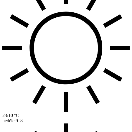
23/10 °C
neděle
9. 8.