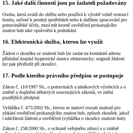
15. Jaké další činnosti jsou po žadateli požadovány
Osoba, která uvádí do oběhu nebo používá k výrobě volně rostoucí
houby, určené k prodeji spotřebiteli nebo k dalšímu zpracování pro
potravinářské účely, musí mít kromě osvědčení prokazujícího
znalost hub také oprávnění k podnikání.
16. Elektronická služba, kterou lze využít
Žádost o zkoušku ze znalosti hub lze zaslat na kontaktní adresu
příslušné krajské hygienické stanice elektronicky; originál žádosti
lze pak předložit při zkoušce.
17. Podle kterého právního předpisu se postupuje
Zákon č. 110/1997 Sb., o potravinách a tabákových výrobcích a o
změně a doplnění některých souvisejících zákonů, ve znění
pozdějších předpisů
Vyhláška č. 475/2002 Sb., kterou se stanoví rozsah znalostí pro
získání osvědčení prokazujícího znalost hub, způsob zkoušek, jakož
i náležitosti žádosti a osvědčení (vyhláška o zkoušce znalosti hub)
Zákon č. 258/2000 Sb., o ochraně veřejného zdraví a o změně