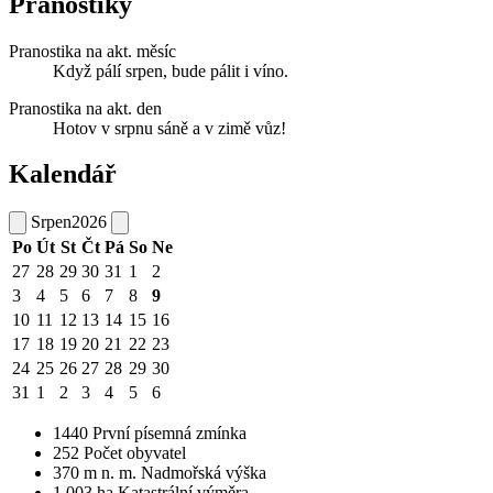
Pranostiky
Pranostika na akt. měsíc
Když pálí srpen, bude pálit i víno.
Pranostika na akt. den
Hotov v srpnu sáně a v zimě vůz!
Kalendář
Srpen
2026
Po
Út
St
Čt
Pá
So
Ne
27
28
29
30
31
1
2
3
4
5
6
7
8
9
10
11
12
13
14
15
16
17
18
19
20
21
22
23
24
25
26
27
28
29
30
31
1
2
3
4
5
6
1440
První písemná zmínka
252
Počet obyvatel
370
m n. m.
Nadmořská výška
1 003
ha
Katastrální výměra