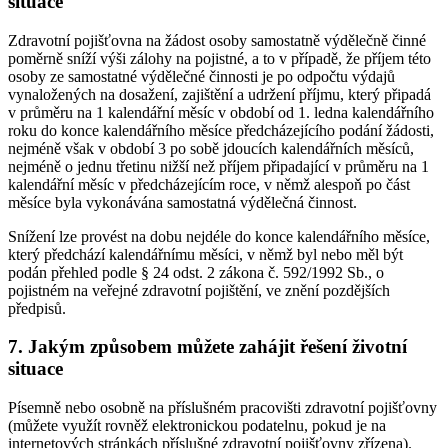
situace
Zdravotní pojišťovna na žádost osoby samostatně výdělečně činné
poměrně sníží výši zálohy na pojistné, a to v případě, že příjem této
osoby ze samostatné výdělečné činnosti je po odpočtu výdajů
vynaložených na dosažení, zajištění a udržení příjmu, který připadá
v průměru na 1 kalendářní měsíc v období od 1. ledna kalendářního
roku do konce kalendářního měsíce předcházejícího podání žádosti,
nejméně však v období 3 po sobě jdoucích kalendářních měsíců,
nejméně o jednu třetinu nižší než příjem připadající v průměru na 1
kalendářní měsíc v předcházejícím roce, v němž alespoň po část
měsíce byla vykonávána samostatná výdělečná činnost.
Snížení lze provést na dobu nejdéle do konce kalendářního měsíce,
který předchází kalendářnímu měsíci, v němž byl nebo měl být
podán přehled podle § 24 odst. 2 zákona č. 592/1992 Sb., o
pojistném na veřejné zdravotní pojištění, ve znění pozdějších
předpisů.
7. Jakým způsobem můžete zahájit řešení životní
situace
Písemně nebo osobně na příslušném pracovišti zdravotní pojišťovny
(můžete využít rovněž elektronickou podatelnu, pokud je na
internetových stránkách příslušné zdravotní pojišťovny zřízena).