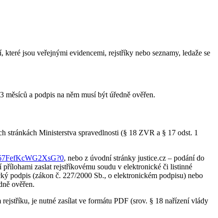
tí, které jsou veřejnými evidencemi, rejstříky nebo seznamy, ledaže se
rší 3 měsíců a podpis na něm musí být úředně ověřen.
ch stránkách Ministerstva spravedlnosti (§ 18 ZVR a § 17 odst. 1
pd9j367FefKcWG2XsG?0
, nebo z úvodní stránky justice.cz – podání do
přílohami zaslat rejstříkovému soudu v elektronické či listinné
ký podpis (zákon č. 227/2000 Sb., o elektronickém podpisu) nebo
dně ověřen.
ejstříku, je nutné zasílat ve formátu PDF (srov. § 18 nařízení vlády