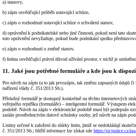
a) stanovy,
b) zápis osvědčující průběh ustavující schůze,
c) zápis o rozhodnutí ustavující schůze o schválení stanov,
d) oprávnění k podnikatelské nebo jiné činnosti, pokud není tato skute
toto oprávnění nevyžaduje, pokud bude podnikání spolku představovat
e) zápis o rozhodnutí o změně stanov,
f) listina osvědčující právní důvod užívání prostor, v nichž je umístěn
11. Jaké jsou potřebné formuláře a kde jsou k dispozi
Pro návrh na zápis (a to jak prvozápis, tak změnu zapsaných údajů či
nařízení vlády č. 351/2013 Sb.).
Příslušný formulář je dostupný konkrétně na těchto internetových str
veřejného rejstříku (formuláře) – inteligentní formulář. Výstupem ele
podobě. Návrh na zápis v elektronické podobě musí být podepsán uz
zaslán prostřednictvím datové schránky osoby, jež návrh na zápis po
Listiny určené k založení do sbírky listin, jimiž se nedokládají skut
č. 351/2013 Sb.; bližší informace lze získat zde
https://or.justice.cz/i