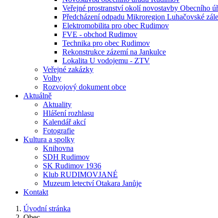
Veřejné prostranství okolí novostavby Obecního 
Předcházení odpadu Mikroregion Luhačovské zále
Elektromobilita pro obec Rudimov
FVE - obchod Rudimov
Technika pro obec Rudimov
Rekonstrukce zázemí na Jankulce
Lokalita U vodojemu - ZTV
Veřejné zakázky
Volby
Rozvojový dokument obce
Aktuálně
Aktuality
Hlášení rozhlasu
Kalendář akcí
Fotografie
Kultura a spolky
Knihovna
SDH Rudimov
SK Rudimov 1936
Klub RUDIMOVJANÉ
Muzeum letectví Otakara Janůje
Kontakt
Úvodní stránka
Obec