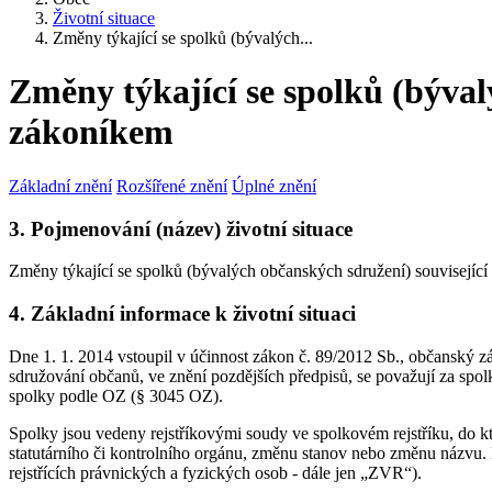
Životní situace
Změny týkající se spolků (bývalých...
Změny týkající se spolků (býva
zákoníkem
Základní znění
Rozšířené znění
Úplné znění
3. Pojmenování (název) životní situace
Změny týkající se spolků (bývalých občanských sdružení) souvisejí
4. Základní informace k životní situaci
Dne 1. 1. 2014 vstoupil v účinnost zákon č. 89/2012 Sb., občanský z
sdružování občanů, ve znění pozdějších předpisů, se považují za sp
spolky podle OZ (§ 3045 OZ).
Spolky jsou vedeny rejstříkovými soudy ve spolkovém rejstříku, do kte
statutárního či kontrolního orgánu, změnu stanov nebo změnu názvu. 
rejstřících právnických a fyzických osob - dále jen „ZVR“).