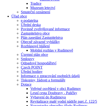
Tradice
Muzeum letectví
Smuteční oznámení
Úřad obce
e-podatelna
Úřední deska
Povinně zveřejňované informace
Zastupitelstvo obce
Plán zasedání Zastupitelstva
Obecně závazné vyhlášky
Rozhlasové hlášení
Mobilní rozhlas v Rudimově
Územní plán obce
Smlouvy
Odpadové hospodářství
Czech POINT
Úřední hodiny
Informace o zpracování osobních údajů
Tiskopisy, žádosti a formuláře
Dotace
Veřejné osvětlení v obci Rudimov
Lesní cesta Doubravy - Paličky
Vybavení do Rudimova
Revitalizace malé vodní nádrže parc.č. 122⁄5
Novostavba obecního úřadu Rudimov