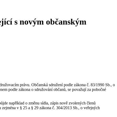
sející s novým občanským
 sdružovacím právu. Občanská sdružení podle zákona č. 83/1990 Sb., o
ménem podle zákona o sdružování občanů, se považují za pobočné
i půjde například o změnu sídla, zápis nově zvolených členů
u zejména v § 25 a § 29 zákona č. 304/2013 Sb., o veřejných