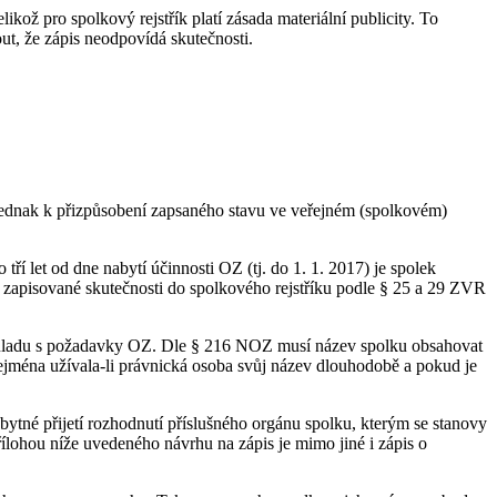
kož pro spolkový rejstřík platí zásada materiální publicity. To
ut, že zápis neodpovídá skutečnosti.
 jednak k přizpůsobení zapsaného stavu ve veřejném (spolkovém)
í let od dne nabytí účinnosti OZ (tj. do 1. 1. 2017) je spolek
it zapisované skutečnosti do spolkového rejstříku podle § 25 a 29 ZVR
o souladu s požadavky OZ. Dle § 216 NOZ musí název spolku obsahovat
zejména užívala-li právnická osoba svůj název dlouhodobě a pokud je
ytné přijetí rozhodnutí příslušného orgánu spolku, kterým se stanovy
Přílohou níže uvedeného návrhu na zápis je mimo jiné i zápis o