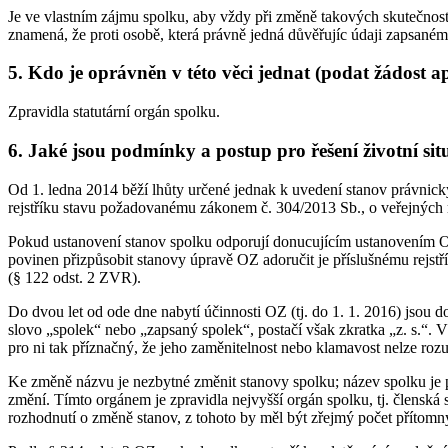
Je ve vlastním zájmu spolku, aby vždy při změně takových skutečností 
znamená, že proti osobě, která právně jedná důvěřujíc údaji zapsaném
5. Kdo je oprávněn v této věci jednat (podat žádost a
Zpravidla statutární orgán spolku.
6. Jaké jsou podmínky a postup pro řešení životní sit
Od 1. ledna 2014 běží lhůty určené jednak k uvedení stanov právnic
rejstříku stavu požadovanému zákonem č. 304/2013 Sb., o veřejných r
Pokud ustanovení stanov spolku odporují donucujícím ustanovením OZ, 
povinen přizpůsobit stanovy úpravě OZ adoručit je příslušnému rejstř
(§ 122 odst. 2 ZVR).
Do dvou let od ode dne nabytí účinnosti OZ (tj. do 1. 1. 2016) jso
slovo „spolek“ nebo „zapsaný spolek“, postačí však zkratka „z. s.“.
pro ni tak příznačný, že jeho zaměnitelnost nebo klamavost nelze ro
Ke změně názvu je nezbytné změnit stanovy spolku; název spolku je p
změní. Tímto orgánem je zpravidla nejvyšší orgán spolku, tj. členská 
rozhodnutí o změně stanov, z tohoto by měl být zřejmý počet přítomnýc