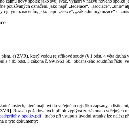
ného zájmu nový spolek jako svůj svaz, vyjádří v názvu nového spolk
žně používaných označení, jako např. „federace“, „asociace“, „unie“ at
 jiným označením, jako např. „sekce“, „základní organizace“ či „mís
ace
 1 písm. a) ZVR), který vedou rejstříkové soudy (§ 1 odst. 4 věta druhá
ní s § 85 odst. 3 zákona č. 99/1963 Sb., občanského soudního řádu, ve
ečnostech, které mají být do veřejného rejstříku zapsány, a listinami, k
) ZVR]. Rozsah požadovaných příloh vyplývá ze zákona o veřejných rejstř
nload/prilohy_spolky.pdf
, (nebo při vstupu z úvodní stránky lze nalézt p
éna o tyto dokumenty: