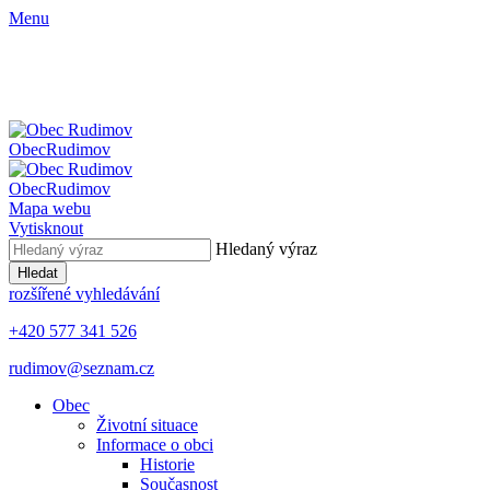
Menu
Obec
Rudimov
Obec
Rudimov
Mapa webu
Vytisknout
Hledaný výraz
Hledat
rozšířené vyhledávání
+420 577 341 526
rudimov@seznam.cz
Obec
Životní situace
Informace o obci
Historie
Současnost