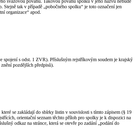
u jeho svazovou povahu. Takovou povahu spolku v jeho názvu nebude
p. Stejně tak v případě „pobočného spolku“ je toto označení jen
tní organizace“ apod.
 ve spojení s odst. 1 ZVR). Příslušným rejstříkovým soudem je krajský
 znění pozdějších předpisů).
teré se zakládají do sbírky listin v souvislosti s tímto zápisem (§ 19
ících, orientační seznam těchto příloh pro spolky je k dispozici na
říslušný odkaz na stránce, která se otevře po zadání „podání do