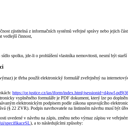
čnost zjistitelná z informačních systémů veřejné správy nebo jejich čás
 vedlejší činnost,
o sídlo spolku, jde-li o prohlášení vlastníka nemovitosti, nesmí být sta
ci
 výmaz) je třeba použít elektronický formulář zveřejněný na internetový
ánkách:
https://or.justice.cz/ias/iform/index.html;jsessionid=d4swf-
ktronicky vyplněného formuláře je PDF dokument, který lze po doplnění 
návaným elektronickým podpisem podle zákona upravujícího elektronic
dává (§ 22 ZVR). Podpis navrhovatele na listinném návrhu musí být úře
ečnosti uvedené v návrhu na zápis, změnu nebo výmaz zápisu ve veřejném r
as/ui/specifikaceSL
), a to následujícími způsoby: