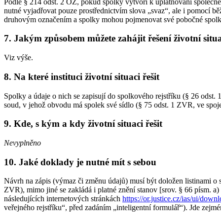
Podle § 214 odst. 2 OZ, pokud spolky vytvoří k uplatňování společ
nutné vyjadřovat pouze prostřednictvím slova „svaz“, ale i pomocí bě
druhovým označením a spolky mohou pojmenovat své pobočné spolky i
7. Jakým způsobem můžete zahájit řešení životní situ
Viz výše.
8. Na které instituci životní situaci řešit
Spolky a údaje o nich se zapisují do spolkového rejstříku (§ 26 odst.
soud, v jehož obvodu má spolek své sídlo (§ 75 odst. 1 ZVR, ve spoje
9. Kde, s kým a kdy životní situaci řešit
Nevyplněno
10. Jaké doklady je nutné mít s sebou
Návrh na zápis (výmaz či změnu údajů) musí být doložen listinami o skut
ZVR), mimo jiné se zakládá i platné znění stanov [srov. § 66 písm. a
následujících internetových stránkách
https://or.justice.cz/ias/ui/dow
veřejného rejstříku“, před zadáním „inteligentní formulář“). Jde zejm