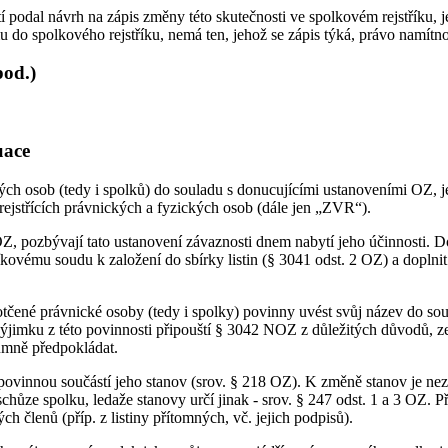
podal návrh na zápis změny této skutečnosti ve spolkovém rejstříku, jeli
u do spolkového rejstříku, nemá ten, jehož se zápis týká, právo namítno
pod.)
uace
kých osob (tedy i spolků) do souladu s donucujícími ustanoveními OZ,
ejstřících právnických a fyzických osob (dále jen „ZVR“).
pozbývají tato ustanovení závaznosti dnem nabytí jeho účinnosti. Do tř
íkovému soudu k založení do sbírky listin (§ 3041 odst. 2 OZ) a dopln
u dotčené právnické osoby (tedy i spolky) povinny uvést svůj název d
 Výjimku z této povinnosti připouští § 3042 NOZ z důležitých důvodů, 
zumně předpokládat.
ovinnou součástí jeho stanov (srov. § 218 OZ). K změně stanov je nezb
schůze spolku, ledaže stanovy určí jinak - srov. § 247 odst. 1 a 3 OZ. 
h členů (příp. z listiny přítomných, vč. jejich podpisů).