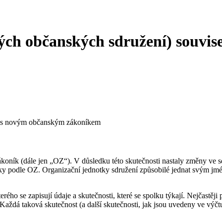
lých občanských sdružení) souvi
cí s novým občanským zákoníkem
ákoník (dále jen „OZ“). V důsledku této skutečnosti nastaly změny ve
olky podle OZ. Organizační jednotky sdružení způsobilé jednat svým j
rého se zapisují údaje a skutečnosti, které se spolku týkají. Nejčastěj
Každá taková skutečnost (a další skutečnosti, jak jsou uvedeny ve výčt